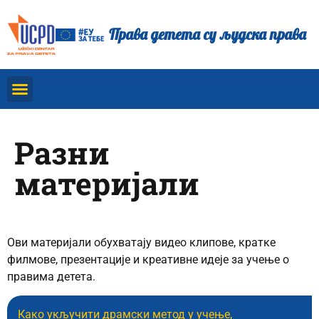
Права детета су људска права
Pазни
материјали
Ови материјали обухватају видео клипове, кратке
филмове, презентације и креативне идеје за учење о
правима детета.
Како укључити драмски метод у учење,