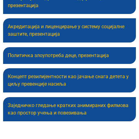
презентација
Акредитација и лиценцирање у систему социјалне
заштите, презентација
Политичка злоупотреба деце, презентација
Концепт резилијентности као јачање снага детета у
циљу превенције насиља
Заједничко гледање кратких анимираних филмова
као простор учења и повезивања