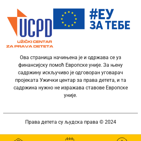
Ова страница начињена је и одржава се уз
финансијску помоћ Европске уније. За њену
садржину искључиво је одговоран уговарач
пројеката Ужички центар за права детета, и та
садржина нужно не изражава ставове Европске
уније.
Права детета су људска права © 2024