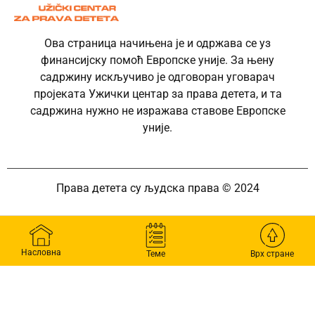
Ова страница начињена је и одржава се уз
финансијску помоћ Европске уније. За њену
садржину искључиво је одговоран уговарач
пројеката Ужички центар за права детета, и та
садржина нужно не изражава ставове Европске
уније.
Права детета су људска права © 2024
Насловна
Теме
Врх стране