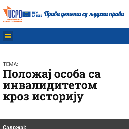
Права детета су људска права
TEMA:
Положај особа са
инвалидитетом
кроз историју
Садржај: