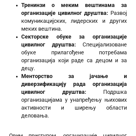
Тренинзи о меким вештинама за
организације цивилног друштва:
Развој
комуникацијских, лидерских и других
меких вештина.
Секторске обуке за организације
цивилног друштва:
Специјализоване
обуке прилагођене потребама
организација који раде са децом и за
децу.
Менторство за јачање и
диверзификацију рада организација
цивилног друштва:
Подршка
организацијама у унапређењу њихових
активности и ширењу области
деловања.
Овим приступом, организације цивилног