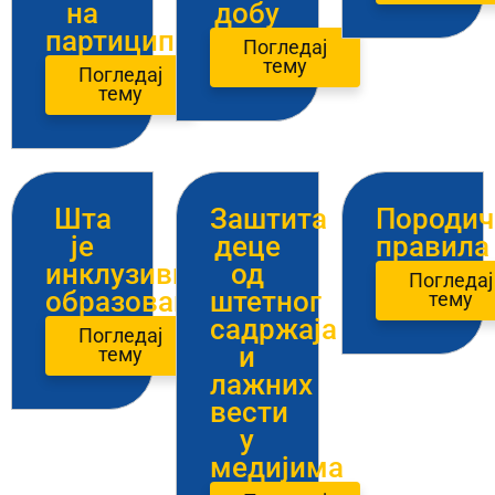
на
добу
партиципацију
Погледај
тему
Погледај
тему
Шта
Заштита
Породич
је
деце
правила
инклузивно
од
Погледај
образовање?
штетног
тему
садржаја
Погледај
и
тему
лажних
вести
у
медијима