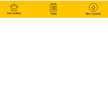
Насловна
Теме
Врх стране