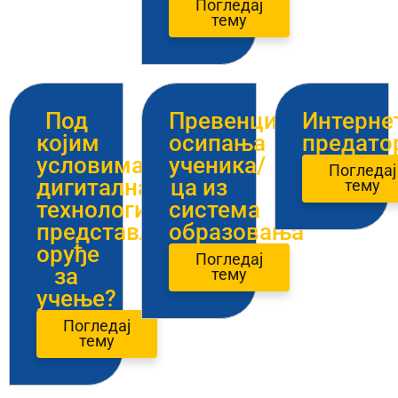
Погледај
тему
Под
Превенција
Интерне
којим
осипања
предато
условима
ученика/
Погледај
дигитална
ца из
тему
технологија
система
представља
образовања
оруђе
Погледај
за
тему
учење?
Погледај
тему