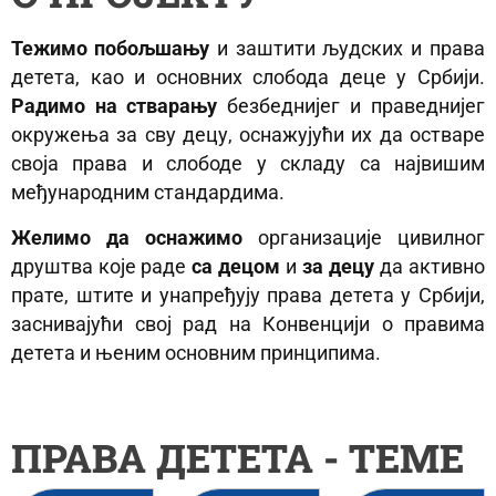
Тежимо побољшању
и заштити људских и права
детета, као и основних слобода деце у Србији.
Радимо на стварању
безбеднијег и праведнијег
окружења за сву децу, оснажујући их да остваре
своја права и слободе у складу са највишим
међународним стандардима.
Желимо да оснажимо
организације цивилног
друштва које раде
са децом
и
за децу
да активно
прате, штите и унапређују права детета у Србији,
заснивајући свој рад на Конвенцији о правима
детета и њеним основним принципима.
ПРАВА ДЕТЕТА - ТЕМЕ