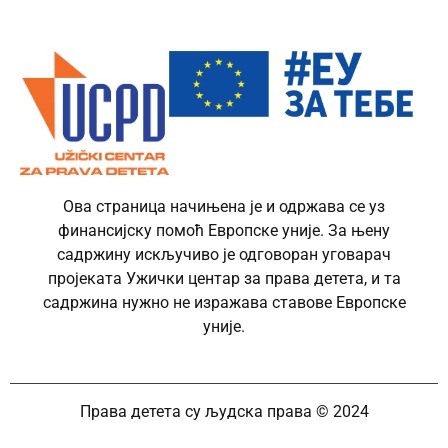
Ова страница начињена је и одржава се уз
финансијску помоћ Европске уније. За њену
садржину искључиво је одговоран уговарач
пројеката Ужички центар за права детета, и та
садржина нужно не изражава ставове Европске
уније.
Права детета су људска права © 2024