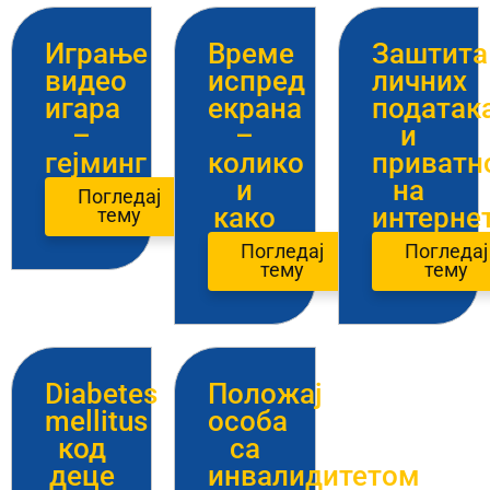
Играње
Време
Заштита
видео
испред
личних
игара
екрана
податак
–
–
и
гејминг
колико
приватн
и
на
Погледај
како
интерне
тему
Погледај
Погледај
тему
тему
Diabetes
Положај
mellitus
особа
код
са
деце
инвалидитетом