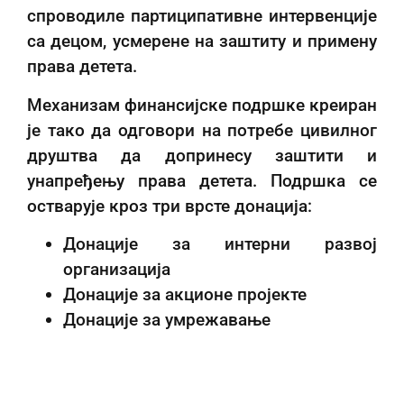
спроводиле партиципативне интервенције
са децом, усмерене на заштиту и примену
права детета.
Механизам финансијске подршке креиран
је тако да одговори на потребе цивилног
друштва да допринесу заштити и
унапређењу права детета. Подршка се
остварује кроз три врсте донација:
Донације за интерни развој
организација
Донације за акционе пројекте
Донације за умрежавање