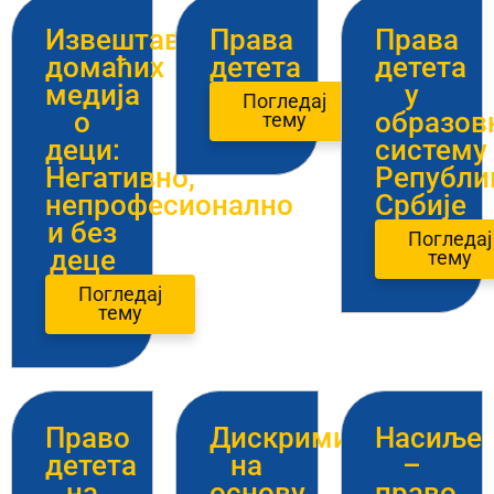
Извештавање
Права
Права
домаћих
детета
детета
медија
у
Погледај
о
образов
тему
деци:
систему
Негативно,
Републи
непрофесионално
Србије
и без
Погледај
деце
тему
Погледај
тему
Право
Дискриминација
Насиље
детета
на
–
на
основу
право