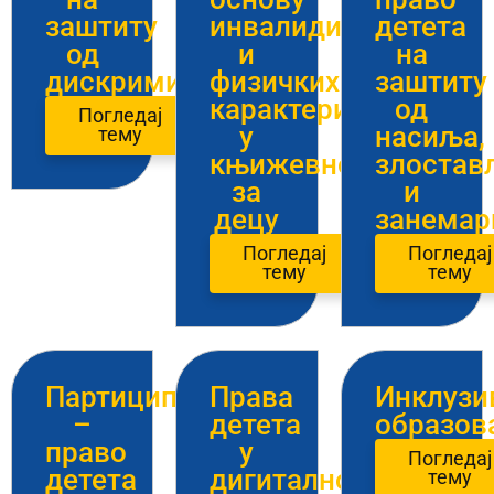
заштиту
инвалидитета
детета
од
и
на
дискриминације
физичких
заштиту
карактеристика
од
Погледај
у
насиља,
тему
књижевности
злоста
за
и
децу
занемар
Погледај
Погледај
тему
тему
Партиципација
Права
Инклузи
–
детета
образов
право
у
Погледај
детета
дигиталном
тему