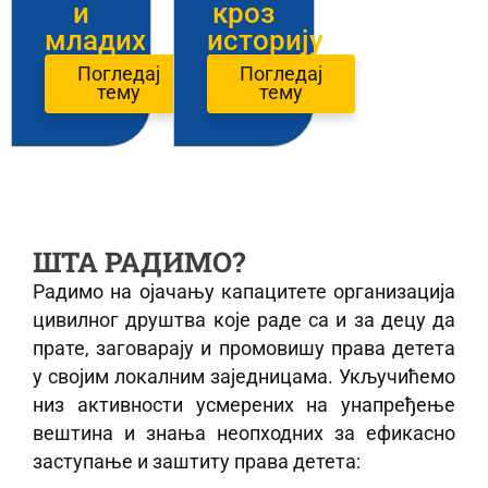
и
кроз
младих
историју
Погледај
Погледај
тему
тему
ШТА РАДИМО?
Радимо на ојачању капацитете организација
цивилног друштва које раде са и за децу да
прате, заговарају и промовишу права детета
у својим локалним заједницама. Укључићемо
низ активности усмерених на унапређење
вештина и знања неопходних за ефикасно
заступање и заштиту права детета: