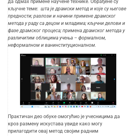
да одмах примене научене технике. Обрађене су
кључне теме:
шта је драмски метод и које су његове
предности; разлози и начини примене драмског
метода у раду са децом и младима; кључни делови и
фазе драмског процеса; примена драмског метода у
различитим облицима учења – формалном,
неформалном и ванинституционалном.
Практичан део обуке омогућио је учесницима да
кроз размену искустава увиде како могу
прилагодити овај метод својим радним