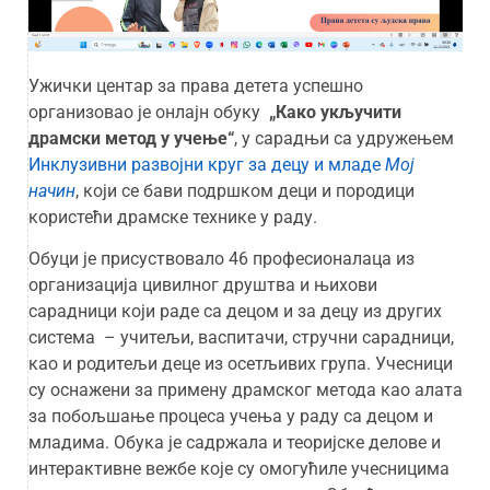
Ужички центар за права детета успешно
организовао је онлајн обуку
„Како укључити
драмски метод у учење“
, у сарадњи са удружењем
Инклузивни развојни круг за децу и младе
Мој
начин
, који се бави подршком деци и породици
користећи драмске технике у раду.
Обуци је присуствовало 46 професионалаца из
организација цивилног друштва и њихови
сарадници који раде са децом и за децу из других
система – учитељи, васпитачи, стручни сарадници,
као и родитељи деце из осетљивих група. Учесници
су оснажени за примену драмског метода као алата
за побољшање процеса учења у раду са децом и
младима. Обука је садржала и теоријске делове и
интерактивне вежбе које су омогућиле учесницима