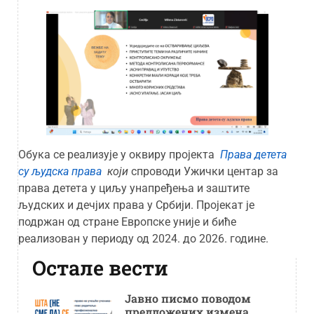
Обука се реализује у оквиру пројекта
Права детета
су људска права
који
спроводи Ужички центар за
права детета у циљу унапређења и заштите
људских и дечјих права у Србији. Пројекат је
подржан од стране Европске уније и биће
реализован у периоду од 2024. до 2026. године.
Остале вести
Јавно писмо поводом
предложених измена