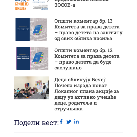
ЗОСОВ-а
Општи коментар бр. 13
Комитета за права детета
– право детета на заштиту
од свих облика насиља
Општи коментар бр. 12
Комитета за права детета
– право детета да буде
саслушано
Деца обликују Бечеј:
Почела израда новог
Локалног плана акције за
децу уз активно учешће
деце, родитеља и
стручњака
Подели вест: