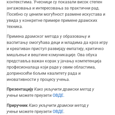
контекстима. Учесници су показали висок степен
ангажовања и интересовања за практични рад.
Посебно су ценили могућност размене искустава и
увида у конкретне примере примене драмских
техника.
Примена драмског метода у образовању и
васпитању омогућава деци и младима да кроз игру
и креативан приступ развијају емпатију, критичко
мишљење и вештине комуникације. Ова обука
представља важан корак у јачању компетенција
професионалаца који раде у овим областима,
доприносећи бољем квалитету рада и
иновативности у процесу учења.
Презентацију
Како укључити драмски метод у
учење
можете преузети
ОВДЕ.
Приручник
Како укључити драмски метод у
учење
можете преузети
ОВДЕ
.