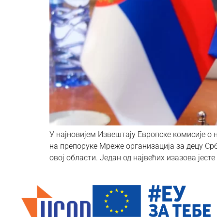
У најновијем Извештају Европске комисије о н
на препоруке Мреже организација за децу Срб
овој области. Један од највећих изазова јест