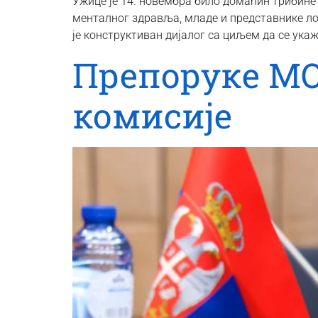
Ужице је 14. новембра било домаћин трибине 
менталног здравља, младе и представнике ло
је конструктиван дијалог са циљем да се ука
Препоруке МО
комисије