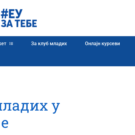
кет
За клуб младих
Онлајн курсеви
младих у
је