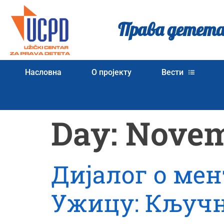
Права детета
Насловна
О пројекту
Вести
Day:
Novem
Дијалог о ме
Ужицу: Кључн