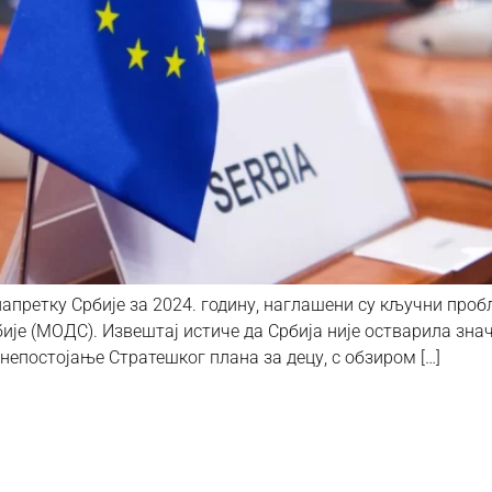
апретку Србије за 2024. годину, наглашени су кључни проб
ије (МОДС). Извештај истиче да Србија није остварила зна
е непостојање Стратешког плана за децу, с обзиром […]