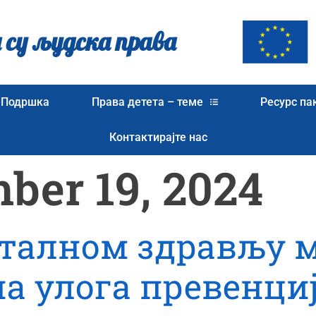
 су људска права
Подршка
Права детета – теме
Ресурс па
Контактирајте нас
ber 19, 2024
нталном здрављу 
а улога превенци