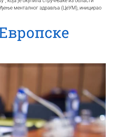
”, која је окупила стручњаке из области
ређење менталног здравља (ЦеУМ), иницирао
 Европске