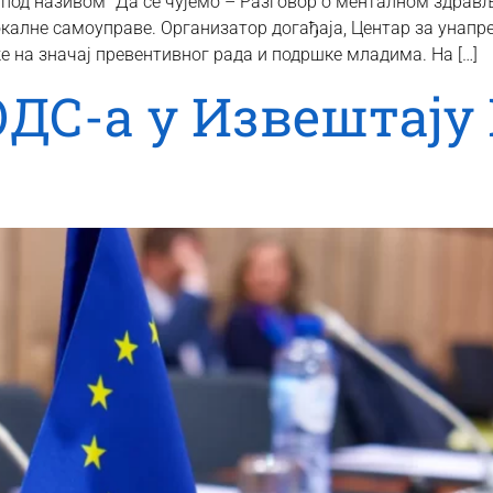
под називом “Да се чујемо – Разговор о менталном здрављу
калне самоуправе. Организатор догађаја, Центар за унап
же на значај превентивног рада и подршке младима. На […]
ДС-а у Извештају