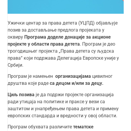
Ужички центар за права детета (УЦПД) објављује
позив за достављање предлога пројеката у
оквиру
Програма доделе донације за акционе
пројекте у области права детета
. Програм је део
трогодишњег пројекта „Права детета су људска
права“ који подржава Делегација Европске уније у
Србији.
Програм је намењен
организациј
ама
цивилног
друштва које раде
са децом и/или за децу.
Циљ позива
је да подржи пројекте организација
ради утицаја на политике и праксе у вези са
заштитом и унапређењем права детета и примену
европских стандарда и вредности у овој области.
Програм обухвата различите
тематске