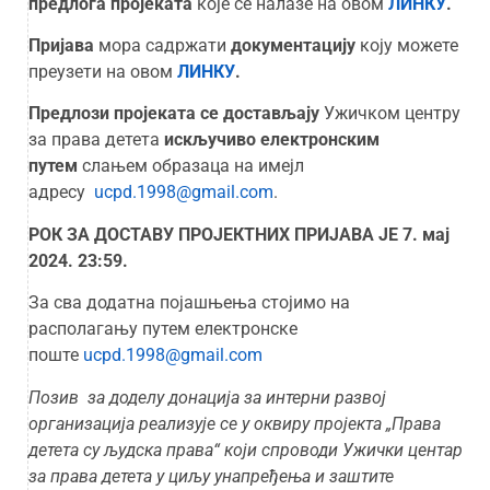
предлога пројеката
које се налазе на овом
ЛИНКУ
.
Пријава
мора садржати
документацију
коју можете
преузети на овом
ЛИНКУ
.
Предлози пројеката
се
достав
љају
Ужичком центру
за права детета
искључиво електронским
путем
слањем образаца на имејл
адресу
ucpd.1998@gmail.com
.
РОК ЗА ДОСТАВУ ПРОЈЕКТНИХ ПРИЈАВА ЈЕ 7. мај
2024. 23:59.
За сва додатна појашњења стојимо на
располагању путем електронске
поште
ucpd.1998@gmail.com
Позив за доделу донација за интерни развој
организација реализује се у оквиру пројекта
„Права
детета су људска права“
који
спроводи Ужички центар
за права детета у циљу унапређења и заштите