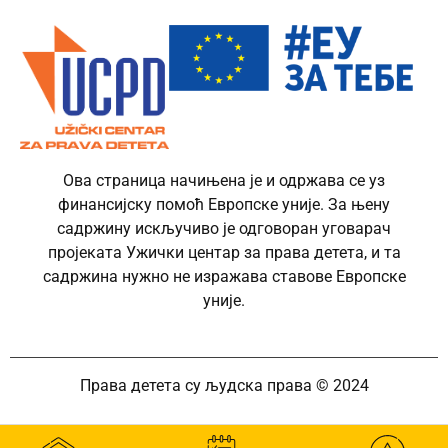
Ова страница начињена је и одржава се уз
финансијску помоћ Европске уније. За њену
садржину искључиво је одговоран уговарач
пројеката Ужички центар за права детета, и та
садржина нужно не изражава ставове Европске
уније.
Права детета су људска права © 2024