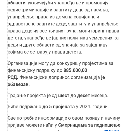
области,
укључујући унапређење и промоцију
недискриминације и заштиту деце од насиља,
унапређење права из домена социјалне и
здравствене заштите деце, заштиту и унапређење
права деце из осетљивих група, мониторинг права
детета, унапређење јавних политика усмерених ка
деци и друге области од значаја за заједницу
којима се остварују права детета.
Организације могу да конкуришу пројектима за
финансијску подршку до
885.000,00
РСД.
Финансијски допринос организација
је
обавезан.
Трајање пројекта је од
шест
до
десет
месеца.
Биће подржано
до
5 пројеката
у 2024. години.
Све потребне информације о овом позиву и начину
пријаве можете наћи у
Смерницама за подношење