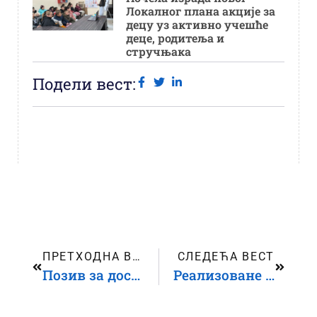
Локалног плана акције за
децу уз активно учешће
деце, родитеља и
стручњака
Подели вест:
ПРЕТХОДНА ВЕСТ
СЛЕДЕЋА ВЕСТ
Позив за достављање предлога пројеката – Донација за интерни развој организација
Реализоване фокус групе мапирање и анализа потреба организација цивилног друштва које раде са децом и/или за децу