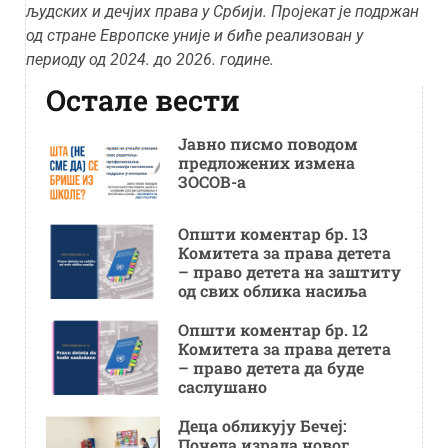
људских и дечјих права у Србији. Пројекат је подржан
од стране Европске уније и биће реализован у
периоду од 2024. до 2026.
г
одине
.
Остале вести
Јавно писмо поводом
предложених измена
ЗОСОВ-а
Општи коментар бр. 13
Комитета за права детета
– право детета на заштиту
од свих облика насиља
Општи коментар бр. 12
Комитета за права детета
– право детета да буде
саслушано
Деца обликују Бечеј:
Почела израда новог