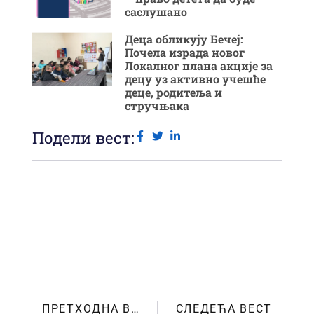
саслушано
Деца обликују Бечеј:
Почела израда новог
Локалног плана акције за
децу уз активно учешће
деце, родитеља и
стручњака
Подели вест:
ПРЕТХОДНА ВЕСТ
СЛЕДЕЋА ВЕСТ