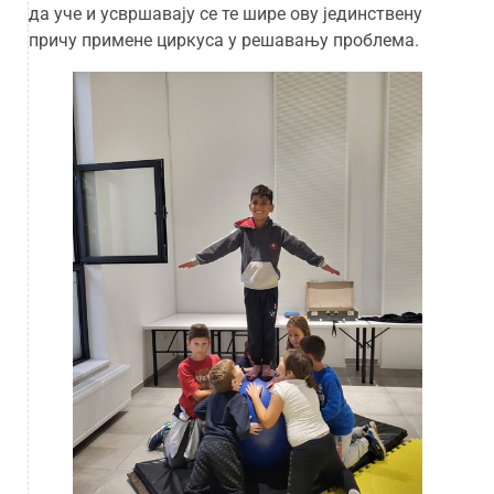
да уче и усвршавају се те шире ову јединствену
причу примене циркуса у решавању проблема.