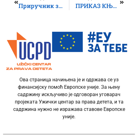
Приручник за развој социјалних вештина кроз примену драмског метода”
ПРИКАЗ КЊИГЕ – „ДИГИТАЛНО НАСИЉЕ – ВОДИЧ ЗА РАД СА ДЕЦОМ И МЛАДИМА“
Ова страница начињена је и одржава се уз
финансијску помоћ Европске уније. За њену
садржину искључиво је одговоран уговарач
пројеката Ужички центар за права детета, и та
садржина нужно не изражава ставове Европске
уније.