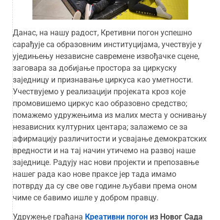
Данас, на нашу радост, Кретивни погон успешно
сарађује са образовним институцијама, учествује у
уједињењу независне савремене извођачке сцене,
заговара за добијање простора за циркуску
заједницу и признавање циркуса као уметности.
Учествујемо у реализацији пројеката кроз које
промовишемо циркус као образовно средство;
помажемо удружењима из малих места у оснивању
независних културних центара; залажемо се за
афирмацију различитости и усвајање демократских
вредности и на тај начин утичемо на развој наше
заједнице. Радују нас нови пројекти и препозавње
нашег рада као нове праксе јер тада имамо
потврду да су све ове године љубави према оном
чиме се бавимо ишле у добром правцу.
Удружење грађана
Креативни погон
из Новог Сада