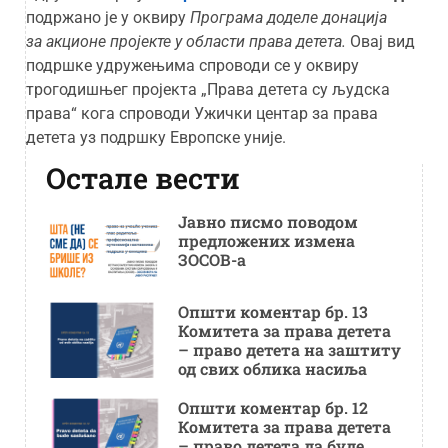
подржано је у оквиру
Програма доделе донација
за акционе пројекте у области права детета.
Овај вид
подршке удружењима спроводи се у оквиру
трогодишњег пројекта „Права детета су људска
права“ кога спроводи Ужички центар за права
детета уз подршку Европске уније.
Остале вести
Јавно писмо поводом
предложених измена
ЗОСОВ-а
Општи коментар бр. 13
Комитета за права детета
– право детета на заштиту
од свих облика насиља
Општи коментар бр. 12
Комитета за права детета
– право детета да буде