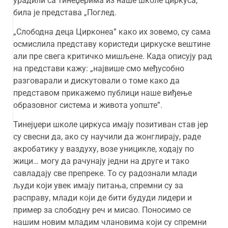
урадили са тинеџерима из наше школе циркуса,
била је представа „Поглед.
„Слободна деца Цирконеа” како их зовемо, су сама
осмислила представу користеди циркуске вештине
али пре свега критичко мишљене. Када описују рад
на представи кажу: „највише смо међусобно
разговарали и дискутовали о томе како да
представом прикажемо публици наше виђење
образовног система и живота уопште”.
Тинејџери школе циркуса имају позитиван став јер
су свесни да, ако су научили да жонглирају, раде
акробатику у ваздуху, возе уницикле, ходају по
жици… могу да рачунају једни на друге и тако
савладају све препреке. То су радознали млади
људи који увек имају питања, спремни су за
расправу, млади који де бити будуди лидери и
пример за слободну реч и мисао. Поносимо се
нашим новим младим члановима који су спремни