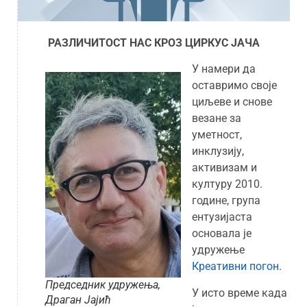
РАЗЛИЧИТОСТ НАС КРОЗ ЦИРКУС ЈАЧА
У намери да
оставримо своје
циљеве и снове
везане за
уметност,
инклузију,
активизам и
културу 2010.
године, група
ентузијаста
основала је
удружење
Креативни погон
.
Председник удружења,
У исто време када
Драган Јајић