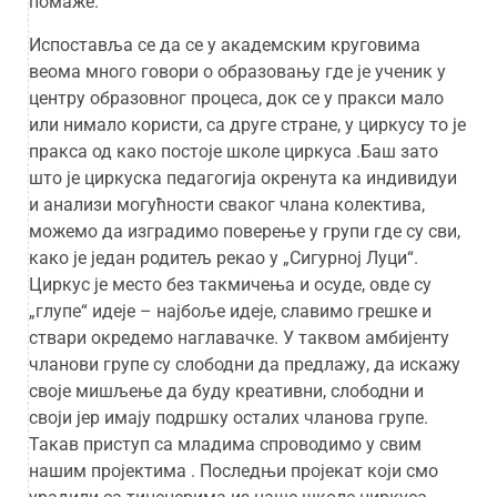
помаже.
Испоставља се да се у академским круговима
веома много говори о образовању где је ученик у
центру образовног процеса, док се у пракси мало
или нимало користи, са друге стране, у циркусу то је
пракса од како постоје школе циркуса .Баш зато
што је циркуска педагогија окренута ка индивидуи
и анализи могућности сваког члана колектива,
можемо да изградимо поверење у групи где су сви,
како је један родитељ рекао у „Сигурној Луци“.
Циркус је место без такмичења и осуде, овде су
„глупе“ идеје – најбоље идеје, славимо грешке и
ствари окредемо наглавачке. У таквом амбијенту
чланови групе су слободни да предлажу, да искажу
своје мишљење да буду креативни, слободни и
своји јер имају подршку осталих чланова групе.
Такав приступ са младима спроводимо у свим
нашим пројектима . Последњи пројекат који смо