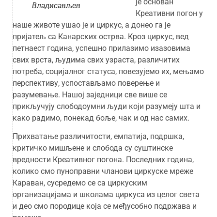
је основан
Владисављев
Креативни погон у
наше животе ушао је и циркус, а донео га је
пријатељ са Канарских острва. Кроз циркус, вед
петнаест година, успешно прилазимо изазовима
свих врста, људима свих узраста, различитих
потреба, социјалног статуса, повезујемо их, мењамо
перспективу, успостављамо поверење и
разумевање. Нашој заједници све више се
прикључују слободоумни људи који разумеју шта и
како радимо, понекад боље, чак и од нас самих.
Прихватање различитости, емпатија, подршка,
критичко мишљене и слобода су суштинске
вредности Креативног погона. Последних година,
колико смо пуноправни чланови циркуске мреже
Караван, сусредемо се са циркуским
организацијама и школама циркуса из целог света
и део смо породице која се међусобно подржава и