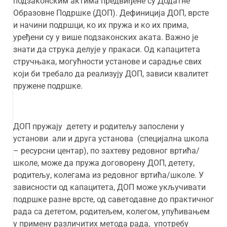
подзаконским актима предвиђене су Додатне
Образовне Подршке (ДОП). Дефиниција ДОП, врсте
и начини подршци, ко их пружа и ко их прима,
уређени су у више подзаконских аката. Важно је
знати да струка делује у пракаси. Од капацитета
стручњака, могућности установе и сарадње свих
који би требало да реализују ДОП, зависи квалитет
пружене подршке.
ДОП пружају детету и родитељу запослени у
установи али и друга установа (специјална школа
– ресурсни центар), по захтеву редовног вртића/
школе, може да пружа договорену ДОП, детету,
родитељу, колегама из редовног вртића/школе. У
зависности од капацитета, ДОП може укључивати
подршке разне врсте, од саветодавне до практичног
рада са дететом, родитељем, колегом, упућивањем
у примену различитих метода рада, употребу