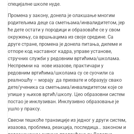
специјалне школе нуде.
Промена у закону, донела је олакшање многим
родитељима деце са сметњама/инвалидитетом, јер
ће дете остати у породици и образоваће се у свом
окружењу, са вршњацима из своје средине. Са
друге стране, промена је донела питања, дилеме и
отпоре код наставног кадра, управе установе,
стручних служби у редовним вртићима/школама.
Неспремни на нове изазове, практичари у
редовним вртићима/школама су се суочили са
реалношћу – морају да прихвате и образују свако
дете/ученика са сметњама/инвалидитетом које се
упише у њихов вртић/школу. Цео образовни систем
постао је инклузиван. Инклузивно образовање је
ушло у праксу.
Свесни тешкоће транзиције из једног у други систем,
изазова, проблема, реакција, последица… законом и