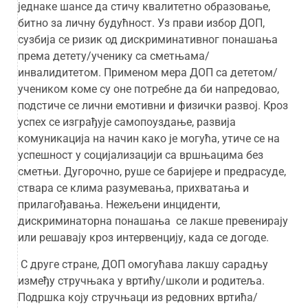
једнаке шансе да стичу квалитетно образовање,
битно за личну будућност. Уз прави избор ДОП,
сузбија се ризик од дискриминативног понашања
према детету/ученику са сметњама/
инвалидитетом. Применом мера ДОП са дететом/
учеником коме су оне потребне да би напредовао,
подстиче се лични емотивни и физички развој. Кроз
успех се изграђује самопоуздање, развија
комуникација на начин како је могућа, утиче се на
успешност у социјализацији са вршњацима без
сметњи. Дугорочно, руше се баријере и предрасуде,
ствара се клима разумевања, прихватања и
прилагођавања. Нежељени инциденти,
дискриминаторна понашања се лакше превенирају
или решавају кроз интервенцију, када се догоде.
С друге стране, ДОП омогућава лакшу сарадњу
између стручњака у вртићу/школи и родитеља.
Подршка коју стручњаци из редовних вртића/