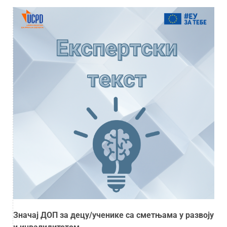
Значај ДОП за децу/ученике са сметњама у развоју