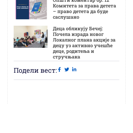
Комитета за права детета
– право детета да буде
саслушано
Деца обликују Бечеј:
Почела израда новог
Локалног плана акције за
децу уз активно учешће
деце, родитеља и
стручњака
Подели вест: