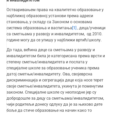
и инвалидитетом
Остваривањем права на квалитетно образовање у
најближој образовној установи према адреси
становања, у складу са Законом о основама
система образовања и васпитања
[1]
, деца/ученици
са сметњама у развоју и инвалидитетом, од 2010.
године могу да се упишу у најближи вртић/школу.
До тада, већина деце са сметњама у развоју и
инвалидитетом била је категорисана према врсти и
степену сметње/инвалидитета и послата у
специјалне школе за образовање ученика према
датој сметњи/инвалидитету. Ова, својеврсна
дискриминација и сегрегација деце која носе терет
своје сметње/инвалидитета, укинута је поменутим
законом. Специјалне школе су неопходне јер су
добродошле за децу са сметњама/инвалидитетом,
чији родитељи донесу одлуку да је за њихово дете
боље да стиче образовање на начин како то