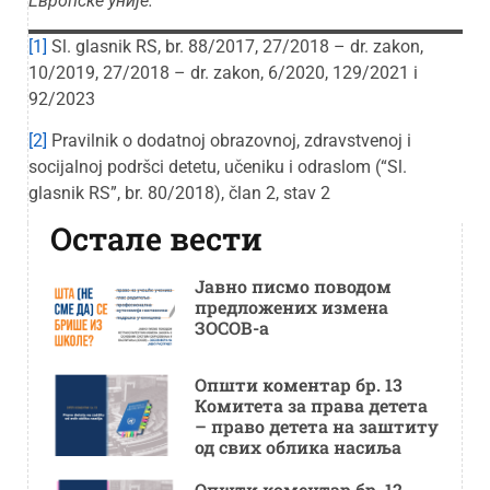
Европске уније.
[1]
Sl. glasnik RS, br. 88/2017, 27/2018 – dr. zakon,
10/2019, 27/2018 – dr. zakon, 6/2020, 129/2021 i
92/2023
[2]
Pravilnik o dodatnoj obrazovnoj, zdravstvenoj i
socijalnoj podršci detetu, učeniku i odraslom (“Sl.
glasnik RS”, br. 80/2018), član 2, stav 2
Остале вести
Јавно писмо поводом
предложених измена
ЗОСОВ-а
Општи коментар бр. 13
Комитета за права детета
– право детета на заштиту
од свих облика насиља
Општи коментар бр. 12