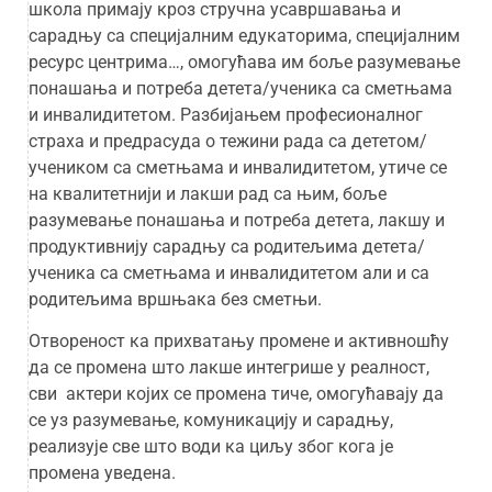
школа примају кроз стручна усавршавања и
сарадњу са специјалним едукаторима, специјалним
ресурс центрима…, омогућава им боље разумевање
понашања и потреба детета/ученика са сметњама
и инвалидитетом. Разбијањем професионалног
страха и предрасуда о тежини рада са дететом/
учеником са сметњама и инвалидитетом, утиче се
на квалитетнији и лакши рад са њим, боље
разумевање понашања и потреба детета, лакшу и
продуктивнију сарадњу са родитељима детета/
ученика са сметњама и инвалидитетом али и са
родитељима вршњака без сметњи.
Отвореност ка прихватању промене и активношћу
да се промена што лакше интегрише у реалност,
сви актери којих се промена тиче, омогућавају да
се уз разумевање, комуникацију и сарадњу,
реализује све што води ка циљу због кога је
промена уведена.