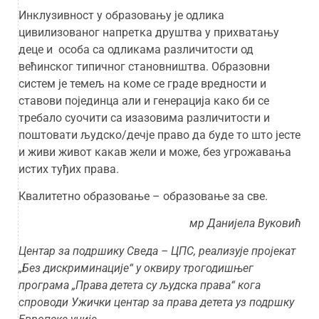
Инклузивност у образовању је одлика
цивилизованог напретка друштва у прихватању
деце и особа са одликама различитости од
већинског типичног становништва. Образовни
систем је темељ на коме се граде вредности и
ставови појединца али и генерација како би се
требало суочити са изазовима различитости и
поштовати људско/дечје право да буде то што јесте
и живи живот какав жели и може, без угрожавања
истих туђих права.
Квалитетно образовање – образовање за све.
мр Данијела Вуковић
Центар за подршику Сведа – ЦПС, реализује пројекат
„Без дискриминације“ у оквиру трогодишњег
програма „Права детета су људска права“ кога
спроводи Ужички центар за права детета уз подршку