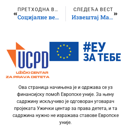
ПРЕТХОДНА ВЕСТ
СЛЕДЕЋА ВЕСТ
Социјалне вештине и драмски метод
Извештај Мапирање и анализе потреба организација цивилног друштва које раде са децом и за децу
Ова страница начињена је и одржава се уз
финансијску помоћ Европске уније. За њену
садржину искључиво је одговоран уговарач
пројеката Ужички центар за права детета, и та
садржина нужно не изражава ставове Европске
уније.