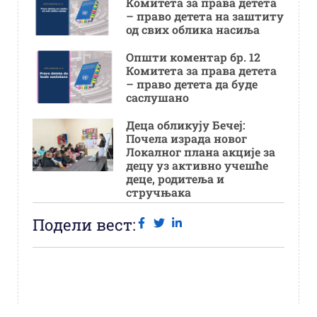
Комитета за права детета
– право детета на заштиту
од свих облика насиља
Општи коментар бр. 12
Комитета за права детета
– право детета да буде
саслушано
Деца обликују Бечеј:
Почела израда новог
Локалног плана акције за
децу уз активно учешће
деце, родитеља и
стручњака
Подели вест: