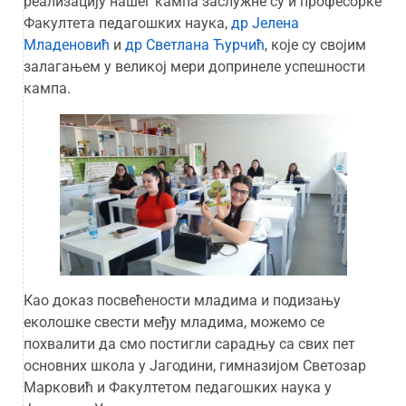
реализацију нашег кампа заслужне су и професорке
Факултета педагошких наука,
др Јелена
Младеновић
и
др Светлана Ћурчић
, које су својим
залагањем у великој мери допринеле успешности
кампа.
Као доказ посвећености младима и подизању
еколошке свести међу младима, можемо се
похвалити да смо постигли сарадњу са свих пет
основних школа у Јагодини, гимназијом Светозар
Марковић и Факултетом педагошких наука у