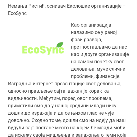
Немања Ристић, оснивач Еколошке организације –
EcoSync
Као организација
налазимо се у раној
фази развоја,
претпостављамо да нас
као и друге организације
на самом почетку свог
деловања, муче слични
проблеми, финансије.
Изградња интернет презентације свог деловања,
односно прављење сајта, важан је корак ка
видљивости. Међутим, поред овог проблема,
приметили смо да у нашој средини млади нису
дошли до изражаја и да се њихов глас не чује
довољно. Сходно томе, дошли смо на идеју да наш
будући сајт постане место на којем ће млади моћи
да искажу своја мишљења и запажања о теми која