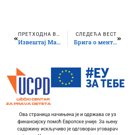
ПРЕТХОДНА ВЕСТ
СЛЕДЕЋА ВЕСТ
Извештај Мапирање и анализе потреба организација цивилног друштва које раде са децом и за децу
Брига о менталном здрављу код младих и ментална писменост
Ова страница начињена је и одржава се уз
финансијску помоћ Европске уније. За њену
садржину искључиво је одговоран уговарач