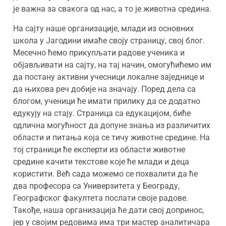
је важна за свакога од нас, а то је животна средина.
На сајту наше организације, млади из основних
школа у Јагодини имаће своју страницу, свој блог.
Месечно ћемо прикупљати радове ученика и
објављивати на сајту, на тај начин, омогућићемо им
да постану активни учесници локалне заједнице и
да њихова реч добије на значају. Поред дела са
блогом, ученици ће имати прилику да се додатно
едукују на стају. Страница са едукацијом, биће
одлична могућност да допуне знања из различитих
области и питања која се тичу животне средине. На
тој страници ће експерти из области животне
средине качити текстове које ће млади и деца
користити. Већ сада можемо се похвалити да ће
два професора са Универзитета у Београду,
Географског факултета послати своје радове.
Такође, наша организација ће дати свој допринос,
јер у својим редовима има три мастер аналитичара