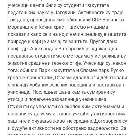
учесници кампа били су студенти Факултета
педагошких наука у Јагодини. Активности су траје
три дана, првог дана смо обилазили СПР Брзанско
моравиште и Кочин храст, где смо младима
показали како се и на који начин реализује заштита
природе и који је значај те заштите. Другог дана
проф. др. Александар Ваљаревић је одржао два
предавања студентима о методама у истраживању
животне средине и геоекологије. Учесници су, након
тога, обишли Парк Факултета и Спомен парк Руско
гробље, прошетали „Стазом здравља“ и дебатовали
о значају урбаних зелених површина и настави ван
учионице. Последњег дана кампа сумирани су
утисци и подељене захвалнице учесницима.
Студенти су упознати са еколошким активизмом и
позвани су да узму активно учешће у активностима
заштите и очувања животне средине. Договорене су
и будуће активности на обострано задовољство. За