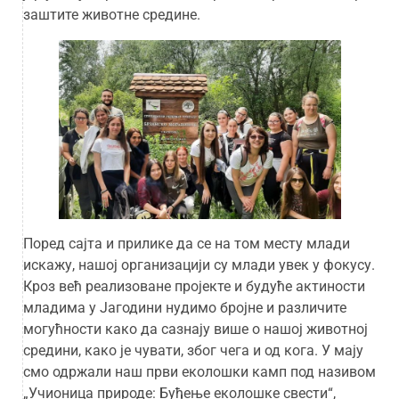
заштите животне средине.
Поред сајта и прилике да се на том месту млади
искажу, нашој организацији су млади увек у фокусу.
Кроз већ реализоване пројекте и будуће актиности
младима у Јагодини нудимо бројне и различите
могућности како да сазнају више о нашој животној
средини, како је чувати, због чега и од кога. У мају
смо одржали наш први еколошки камп под називом
„Учионица природе: Буђење еколошке свести“,