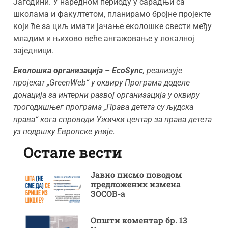
Јагодини. У наредном периоду у сарадњи са
школама и факултетом, планирамо бројне пројекте
који ће за циљ имати јачање еколошке свести међу
младим и њихово веће ангажовање у локалној
заједници.
Еколошка организација – EcoSync
, реализује
пројекат „GreenWeb“ у оквиру Програма доделе
донација за интерни развој организација у оквиру
трогодишњег програма „Права детета су људска
права“ кога спроводи Ужички центар за права детета
уз подршку Европске уније.
Остале вести
Јавно писмо поводом
предложених измена
ЗОСОВ-а
Општи коментар бр. 13