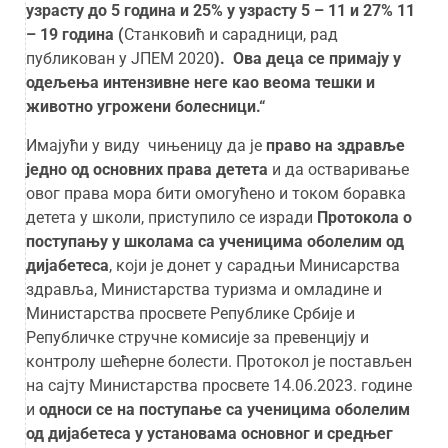
узрасту до 5 година и 25% у узрасту 5 – 11 и 27% 11
– 19 година (
Станковић и сарадници, рад
публикован у ЈПЕМ 2020
). Ова деца се примају у
одељења интензивне неге као веома тешки и
животно угрожени болесници.“
Имајући у виду чињеницу да је
право на здравље
једно од основних права детета
и да остваривање
овог права мора бити омогућено и током боравка
детета у школи, приступило се изради
Протокола о
поступању у школама са ученицима оболелим од
дијабетеса
, који је донет у сарадњи Минисарства
здравља, Министарства туризма и омладине и
Министарства просвете Републике Србије и
Републичке стручне комисије за превенцију и
контролу шећерне болести. Протокол је постављен
на сајту Министарства просвете 14.06.2023. године
и
односи се на поступање са ученицима оболелим
од дијабетеса у установама основног и средњег