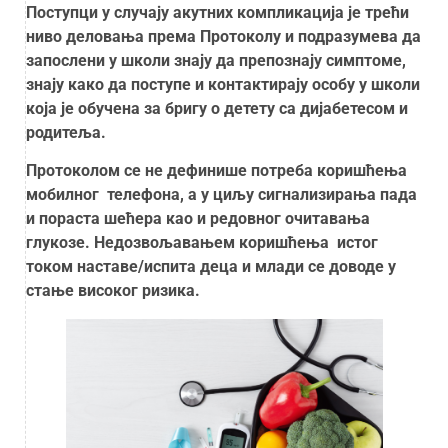
Поступци у случају акутних компликација је трећи
ниво деловања према Протоколу и подразумева да
запослени у школи знају да препознају симптоме,
знају како да поступе и контактирају особу у школи
која је обучена за бригу о детету са дијабетесом и
родитеља.
Протоколом се не дефинише потреба коришћења
мобилног телефона, а у циљу сигнализирања пада
и пораста шећера као и редовног очитавања
глукозе. Недозвољавањем коришћења истог
током наставе/испита деца и млади се доводе у
стање високог ризика.