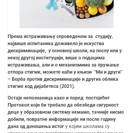
Према истраживању спроведеном за студију,
највише испитаника доживело је искуства
дискриминације, у основној школи, на послу или у
некој другој институцији, више о подацима
истраживања, али и о механизмима за пружање
отпора стигми, можете наћи у књизи “Ми и други”
– Борба против дискриминације и других облика
стигме код дијабетеса (2021).
Остаје непознаница како и поред постојећег
Протокол који би требало да обезбеди сигурност
деце у образовном систему немамо, тачније нисмо
добили, повратне информације ни после годину
дана од доношења истог
у којим школама су