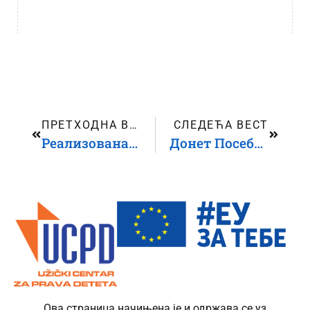
ПРЕТХОДНА ВЕСТ
СЛЕДЕЋА ВЕСТ
Реализована обука „Изазови и могућности у остваривању права детета на партиципацију“
Донет Посебни протокол за заштиту деце од насиља у области социјалне заштите
Ова страница начињена је и одржава се уз