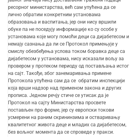
ресорног министарства, већ сам упућена да се
лично обратим конкретним установама
образовања и васпитања, јер они нису вршили
обуке па не поседују информације ко су особе у
установама које могу помоћи деци са дијабетесом и
немају сазнања да ли се Протокол примењује у
смислу обезбеђења услова током боравка деце са
дијабетесом у установама, нису исказали вољу за
провером у протеком периоду од постављања истог
на сајт. Такође, због занемаривања примене
Протокола упућена сам да се обратим инспекцији
која врши надзор над применом закона и других
прописа. Једном речју стиче се утисак да је
Протокол на сајту Министарства просвете
постављен про форме, јер су европски токови
усмерени на раним скрининзима и остваривању
квалитетног живота деце и младих са дијабетесом,
без вољног момента да се спроведе у пракси.