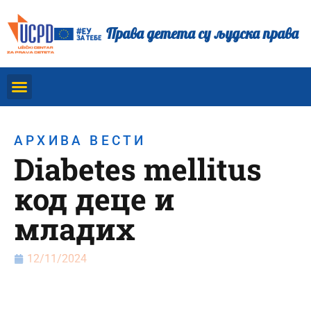
Права детета су људска права
АРХИВА ВЕСТИ
Diabetes mellitus
код деце и
младих
12/11/2024