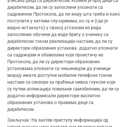
уписана деца са дијабетесом, колики је број деце са
дијабетесом, да ли су запослени упознати са
садржином Протокола, да ли знају шта треба и како
поступити у хитним случајевима, ко су и (где је
видно истакнуто) у свакој установи из реда
запослених обучени да воде бригу о ученику са
дијабетесом током реализације наставе, да ли су
директори образовних установа додатно упознати
са садржајем и обавезама које проистичу из
Протокола, да ли су директори образовних
установама упознати са чињеницом да ученици
морају имати доступне мобилне телефоне током
наставе са сензоре за праћење нивоа глукозе који
су путем апликација повезани самобилним, да ли су
додатно информисали директоре васпитно
образовних установа о правима деце са
дијабетесом.
Закључак: На захтев приступу информација од
јавног значаја нису достављени тражени подаци