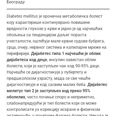
Београду
Diabetes mellitus
је хронична метаболичка болест
коју карактерише континуирано повишене
вредности глукозе у крви и једно је од најчешћих
обољења са тенденцијом даљег пораста
учесталости, оштећује мале крвне судове бубрега,
срца, очију, нервног система и капиларне мреже на
периферији.
Дијабетес типа 1 најчешћи је облик
дијабетеса код деце
, инсулин завистан облик
болести, који је заступљен чак код 90-95% деце.
Најчешће се дијагностикује у пубертету и
предшколском узрасту, мада се све чешће
дијагностикује и код сасвим малих беба.
Дијабетес
мелитус тип 2 је заступљен код преко 95%
оболелих
, често почиње споро и неприметно,
слабонапредујући је тип болести који се може
контролисати уз корекцију исхране и физичком
активношћу, у почетним фазама болести. Некада је