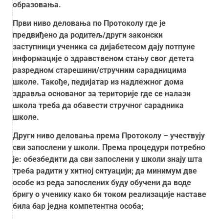
образовања.
Први ниво деловања по Протоколу где је
предвиђено да родитељ/други законски
заступници ученика са дијабетесом дају потпуне
информације о здравственом стању свог детета
разредном старешини/стручним сарадницима
школе. Такође, педијатар из надлежног дома
здравља основаног за територије где се налази
школа треба да обавести стручног сарадника
школе.
Други ниво деловања према Протоколу – учествују
сви запослени у школи. Према процедури потребно
је: обезбедити да сви запослени у школи знају шта
треба радити у хитној ситуацији; да минимум две
особе из реда запослених буду обучени да воде
бригу о ученику како би током реализације наставе
била бар једна компетентна особа;