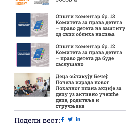
Општи коментар бр. 13
Комитета за права детета
– право детета на заштиту
од свих облика насиља
Општи коментар бр. 12
Комитета за права детета
– право детета да буде
саслушано
Деца обликују Бечеј:
Почела израда новог
Локалног плана акције за
децу уз активно учешће
деце, родитеља и
стручњака
Подели вест: