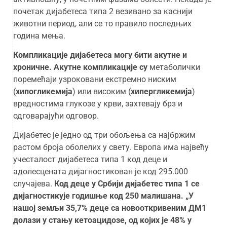
почетак дијабетеса типа 2 везивано за каснији
животни период, али се то правило последњих
година мења.
Компликације дијабетеса могу бити акутне и
хроничне. Акутне компликације су
метаболички
поремећаји узроковани екстремно ниским
(
хипогликемија
) или високим (
хипергликемија
)
вредностима глукозе у крви, захтевају брз и
одговарајући одговор.
Дијабетес је једно од три обољења са најбржим
растом броја оболелих у свету. Европа има највећу
учесталост дијабетеса типа 1 код деце и
адолесцената дијагностикован је код 295.000
случајева.
Код деце у Србији дијабетес типа 1 се
дијагностикује годишње код 250 малишана.
„
У
нашој земљи 35,7% деце са новооткривеним ДМ1
долази у стању кетоацидозе, од којих је 48% у