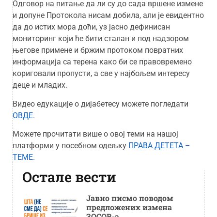
Одговор на питање да ли су до сада вршене измене
и допуне Протокола нисам добила, али је евидентно
да до истих мора доћи, уз јасно дефинисан
мониторинг који ће бити сталан и под надзором
његове примене и бржим протоком повратних
информација са терена како би се правовремено
кориговали пропусти, а све у најбољем интересу
деце и младих.
Видео едукације о дијабетесу можете погледати
ОВДЕ
.
Можете прочитати више о овој теми на нашој
платформи у посебном одељку
ПРАВА ДЕТЕТА –
ТЕМЕ.
Остале вести
Јавно писмо поводом
предложених измена
ЗОСОВ-а