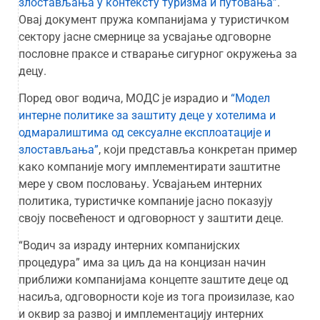
злостављања у контексту туризма и путовања”
.
Овај документ пружа компанијама у туристичком
сектору јасне смернице за усвајање одговорне
пословне праксе и стварање сигурног окружења за
децу.
Поред овог водича, МОДС је израдио и
“Модел
интерне политике за заштиту деце у хотелима и
одмаралиштима од сексуалне експлоатације и
злостављања”
, који представља конкретан пример
како компаније могу имплементирати заштитне
мере у свом пословању. Усвајањем интерних
политика, туристичке компаније јасно показују
своју посвећеност и одговорност у заштити деце.
“Водич за израду интерних компанијских
процедура” има за циљ да на концизан начин
приближи компанијама концепте заштите деце од
насиља, одговорности које из тога произилазе, као
и оквир за развој и имплементацију интерних