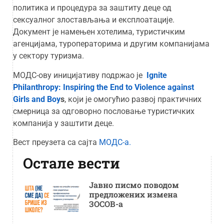
политика и процедура за заштиту деце од
сексуалног злостављања и експлоатације.
Документ је намењен хотелима, туристичким
агенцијама, туроператорима и другим компанијама
у сектору туризма.
МОДС-ову иницијативу подржао је
Ignite
Philanthropy: Inspiring the End to Violence against
Girls and Boy
s
, који је омогућио развој практичних
смерница за одговорно пословање туристичких
компанија у заштити деце.
Вест преузета са сајта
МОДС-а.
Остале вести
Јавно писмо поводом
предложених измена
ЗОСОВ-а