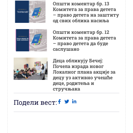
Општи коментар бр. 13
Комитета за права детета
– право детета на заштиту
од свих облика насиља
Општи коментар бр. 12
Комитета за права детета
– право детета да буде
саслушано
Деца обликују Бечеј:
Почела израда новог
Локалног плана акције за
децу уз активно учешће
деце, родитеља и
стручњака
Подели вест: