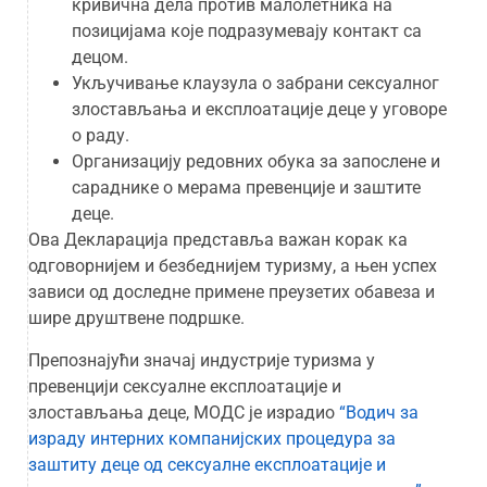
кривична дела против малолетника на
позицијама које подразумевају контакт са
децом.
Укључивање клаузула о забрани сексуалног
злостављања и експлоатације деце у уговоре
о раду.
Организацију редовних обука за запослене и
сараднике о мерама превенције и заштите
деце.
Ова Декларација представља важан корак ка
одговорнијем и безбеднијем туризму, а њен успех
зависи од доследне примене преузетих обавеза и
шире друштвене подршке.
Препознајући значај индустрије туризма у
превенцији сексуалне експлоатације и
злостављања деце, МОДС је израдио
“Водич за
израду интерних компанијских процедура за
заштиту деце од сексуалне експлоатације и