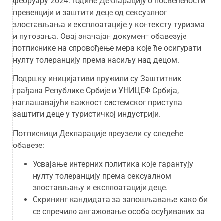
фебруару 2024. године Декларацију о посвећености
превенцији и заштити деце од сексуалног
злостављања и експлоатације у контексту туризма
и путовања. Овај значајан документ обавезује
потписнике на спровођење мера које ће осигурати
нулту толеранцију према насиљу над децом.
Подршку иницијативи пружили су Заштитник
грађана Републике Србије и УНИЦЕФ Србија,
наглашавајући важност системског приступа
заштити деце у туристичкој индустрији.
Потписници Декларације преузели су следеће
обавезе:
Усвајање интерних политика које гарантују
нулту толеранцију према сексуалном
злостављању и експлоатацији деце.
Скрининг кандидата за запошљавање како би
се спречило ангажовање особа осуђиваних за