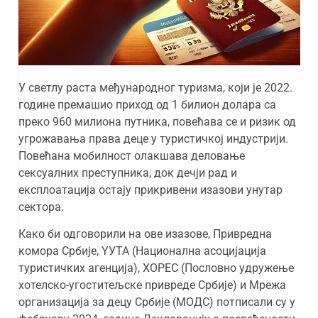
У светлу раста међународног туризма, који је 2022.
године премашио приход од 1 билион долара са
преко 960 милиона путника, повећава се и ризик од
угрожавања права деце у туристичкој индустрији.
Повећана мобилност олакшава деловање
сексуалних преступника, док дечји рад и
експлоатација остају прикривени изазови унутар
сектора.
Како би одговорили на ове изазове, Привредна
комора Србије, YУТА (Национална асоцијација
туристичких агенција), ХОРЕС (Пословно удружење
хотелско-угоститељске привреде Србије) и Мрежа
организација за децу Србије (МОДС) потписали су у