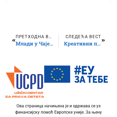
ПРЕТХОДНА ВЕСТ
СЛЕДЕЋА ВЕСТ
Млади у Чајетини и Севојну кроз радионице стекли знања о менталном здрављу
Креативни погон: Улога циркуских вештина у промоцији права детета
Ова страница начињена је и одржава се уз
финансијску помоћ Европске уније. За њену