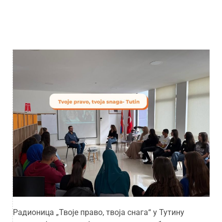
Радионица „Твоје право, твоја снага“ у Тутину