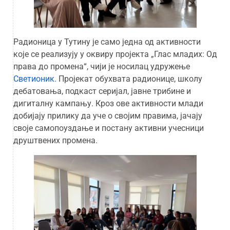
Радионица у Тутину је само једна од активности
које се реализују у оквиру пројекта „Глас младих: Од
права до промена“, чији је носилац удружење
Светионик.
Пројекат обухвата радионице, школу
дебатовања, подкаст серијал, јавне трибине и
дигиталну кампању. Кроз ове активности млади
добијају прилику да уче о својим правима, јачају
своје самопоуздање и постану активни учесници
друштвених промена.