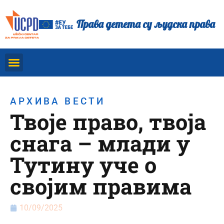
Права детета су људска права
АРХИВА ВЕСТИ
Твоје право, твоја
снага – млади у
Тутину уче о
својим правима
10/09/2025