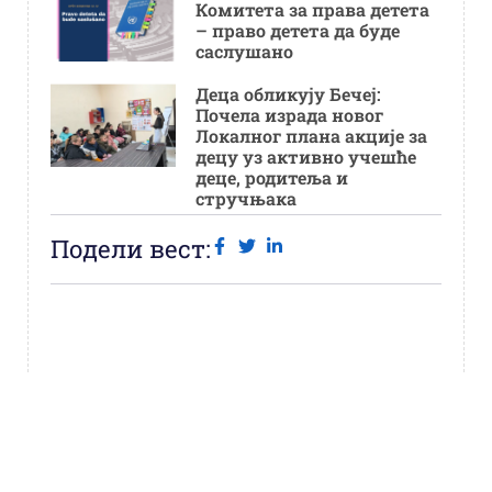
Комитета за права детета
– право детета да буде
саслушано
Деца обликују Бечеј:
Почела израда новог
Локалног плана акције за
децу уз активно учешће
деце, родитеља и
стручњака
Подели вест: