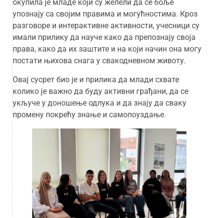
окупила је младе који су желели да се боље
упознају са својим правима и могућностима. Кроз
разговоре и интерактивне активности, учесници су
имали прилику да науче како да препознају своја
права, како да их заштите и на који начин она могу
постати њихова снага у свакодневном животу.
Овај сусрет био је и прилика да млади схвате
колико је важно да буду активни грађани, да се
укључе у доношење одлука и да знају да сваку
промену покрећу знање и самопоуздање.