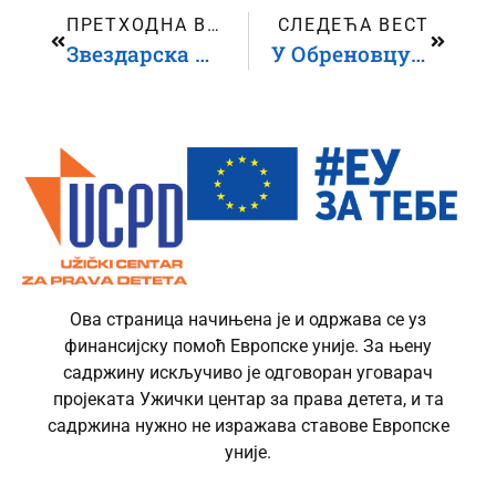
ПРЕТХОДНА ВЕСТ
СЛЕДЕЋА ВЕСТ
Звездарска шума одзвања песмом и игром: дан посвећен деци и различитости
У Обреновцу одржан округли сто посвећен заштити деце од раних бракова
Ова страница начињена је и одржава се уз
финансијску помоћ Европске уније. За њену
садржину искључиво је одговоран уговарач
пројеката Ужички центар за права детета, и та
садржина нужно не изражава ставове Европске
уније.