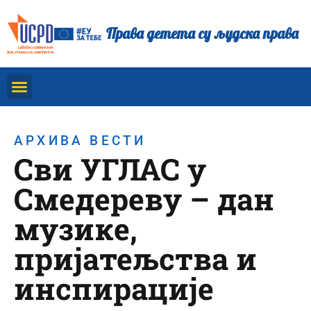
Права детета су људска права
АРХИВА ВЕСТИ
Сви УГЛАС у
Смедереву – дан
музике,
пријатељства и
инспирације