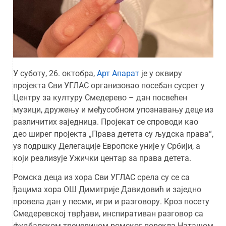
У суботу, 26. октобра,
Арт Апарат
је у оквиру
пројекта Сви УГЛАС организовао посебан сусрет у
Центру за културу Смедерево – дан посвећен
музици, дружењу и међусобном упознавању деце из
различитих заједница. Пројекат се спроводи као
део ширег пројекта „Права детета су људска права“,
уз подршку Делегације Европске уније у Србији, а
који реализује Ужички центар за права детета.
Ромска деца из хора Сви УГЛАС срела су се са
ђацима хора ОШ Димитрије Давидовић
и заједно
провела дан у песми, игри и разговору. Кроз посету
Смедеревској тврђави, инспиративан разговор са
фудбалском тренерицом ромског порекла Наташом