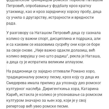
Петровић, опробавање у фудбалу кроз кратку
утакмицу, као и кроз заједничку хорску пробу, деца
су учила о другарству, истрајности и вредности
рада.
У разговору са Наташом Петровић деца су сазнала
колико су важни спорт, дисциплина и подршка, али
и са каквим се изазовима сусрећу они који се боре
за своје снове. „Није важно одакле долазиш, већ
колико верујеш у оно што радиш“, рекла је Наташа,
а деца су је испратила великим аплаузом.
На радионици су заједно отпевали Романо хоро,
традиционалну ромску песму, кроз коју су деца из
Смедерева имала прилику да упознају део ромског
културног наслеђа. Диригенткиња хора, Катарина
Карић
,
истакла је колико је упознавање са ромском
културом значајно за њен хор, који је у свој
репертоар већ увео ромске песме.