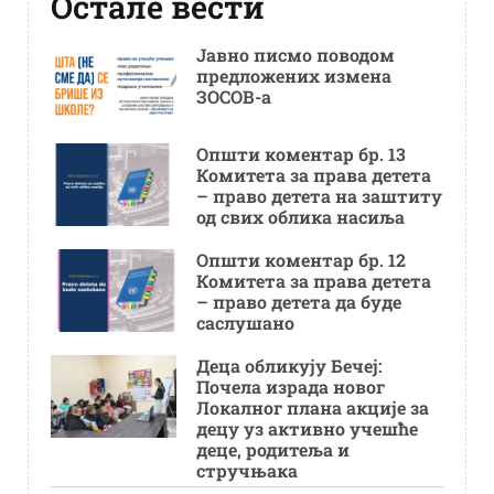
Остале вести
Јавно писмо поводом
предложених измена
ЗОСОВ-а
Општи коментар бр. 13
Комитета за права детета
– право детета на заштиту
од свих облика насиља
Општи коментар бр. 12
Комитета за права детета
– право детета да буде
саслушано
Деца обликују Бечеј:
Почела израда новог
Локалног плана акције за
децу уз активно учешће
деце, родитеља и
стручњака