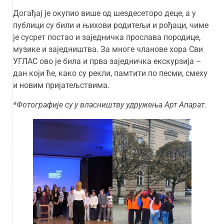
Догађај је окупио више од шездесеторо деце, а у
публици су били и њихови родитељи и рођаци, чиме
је сусрет постао и заједничка прослава породице,
музике и заједништва. За многе чланове хора Сви
УГЛАС ово је била и прва заједничка екскурзија –
дан који ће, како су рекли, памтити по песми, смеху
и новим пријатељствима.
*Фотографије су у власништву удружења Арт Апарат.