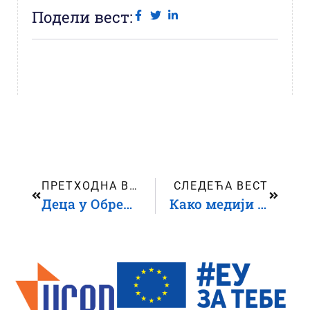
Подели вест:
ПРЕТХОДНА ВЕСТ
СЛЕДЕЋА ВЕСТ
Деца у Обреновцу разговарала о раном браку и одговорностима које брак носи
Како медији представљају децу – резултати новог истраживања о медијској слици деце у Србији