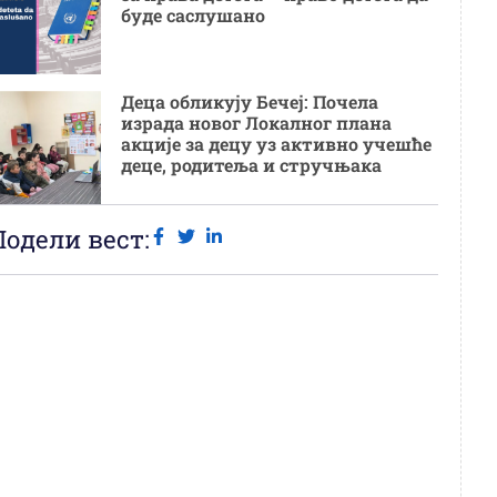
буде саслушано
Деца обликују Бечеј: Почела
израда новог Локалног плана
акције за децу уз активно учешће
деце, родитеља и стручњака
Подели вест: