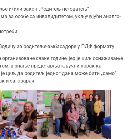
еље и/или закон „Родитељ-неговатељ“
а за особе са инвалидитетом, укључујући аналго-
потреби
 Водичу за родитеље-амбасадоре у ПДФ формату.
е организоване сваке године, јер је циљ оснаживање
етом, а знање представља кључни корак ка
је циљ да родитељ једног дана може бити „само“
к и заговарач.