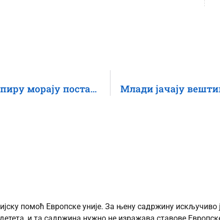
Неједнака детињства: Права на папиру морају постати права у пракси
ијску помоћ Европске уније. За њену садржину искључиво 
детета, и та садржина нужно не изражава ставове Европске