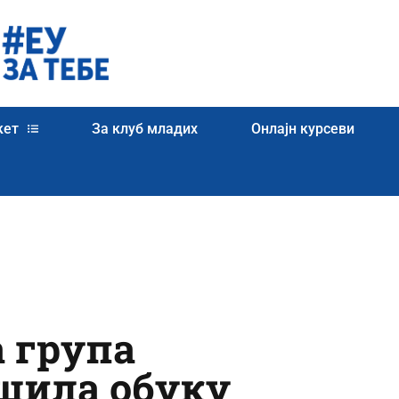
кет
За клуб младих
Онлајн курсеви
 група
ршила обуку