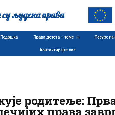
 су људска права
Подршка
Права детета – теме
Ресурс па
Контактирајте нас
ује родитеље: Прва
дечијих права зав