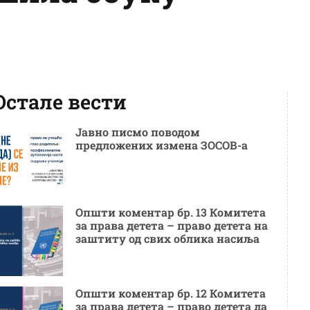
Остале вести
Јавно писмо поводом
предложених измена ЗОСОВ-а
Општи коментар бр. 13 Комитета
за права детета – право детета на
заштиту од свих облика насиља
Општи коментар бр. 12 Комитета
за права детета – право детета да