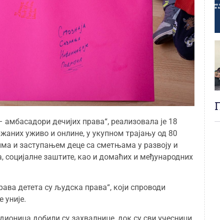
– амбасадори дечијих права“, реализовала је 18
жаних уживо и онлине, у укупном трајању од 80
вима и заступањем деце са сметњама у развоју и
 социјалне заштите, као и домаћих и међународних
рава детета су људска права“, који спроводи
 уније.
дионица добили су захвалнице, док су сви учесници