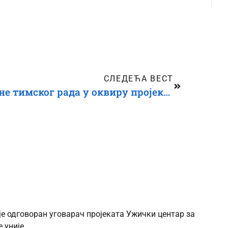
СЛЕДЕЋА ВЕСТ
Млади јачају вештине тимског рада у оквиру пројекта „Глас младих: Од права до промена“
је одговоран уговарач пројеката Ужички центар за
 уније.