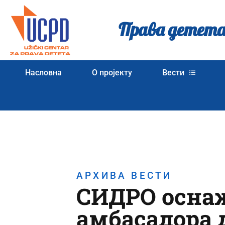
Права детета
Насловна
О пројекту
Вести
АРХИВА ВЕСТИ
СИДРО оснаж
амбасадора 