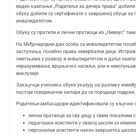
видео кампање „Родитељи за дечија права“ добили
обуку добили су сертификате о завршеној обуци за
инвалидитетом.
Обуку су пратили и лични пратиоци из „Нивеус“ тима
На Међународни дан особа са инвалидитетом посеб
заступања, посебно права невербалне деце. Истражи
сметњама у развоју и инвалидитетом и даље наилаз
неразумевање, вршњачко насиље, али и неиспуњав
инклузије.
Закључци учесника обуке указују на разлику измеђ
постоје појединачни напори да се породице подрже,
Родитељи-амбасадори идентификовали су кључне 
лични пратиоци за сву децу у свим локалним
педагошки асистенти у свакој школи уз изме
персонални асистенти након завршетка школо