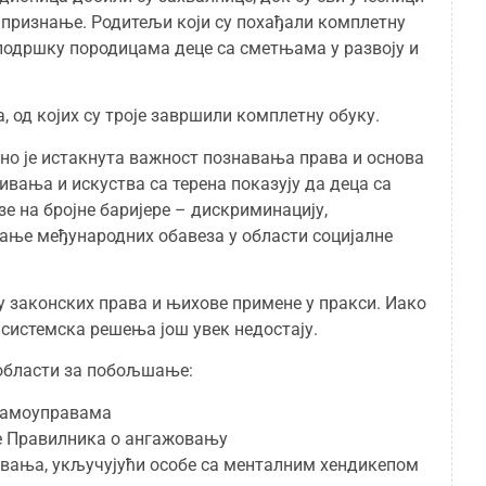
 признање. Родитељи који су похађали комплетну
 подршку породицама деце са сметњама у развоју и
, од којих су троје завршили комплетну обуку.
но је истакнута важност познавања права и основа
вања и искуства са терена показују да деца са
е на бројне баријере – дискриминацију,
ање међународних обавеза у области социјалне
у законских права и њихове примене у пракси. Иако
 системска решења још увек недостају.
области за побољшање:
 самоуправама
не Правилника о ангажовању
вања, укључујући особе са менталним хендикепом