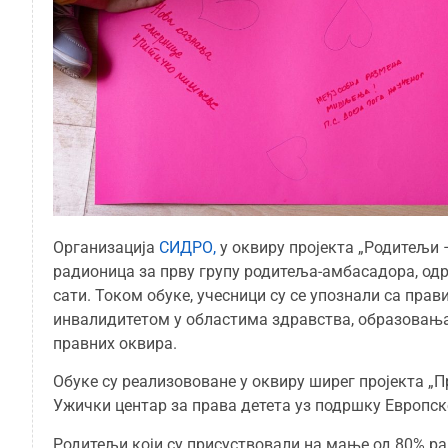
Организација
СИДРО,
у оквиру пројекта „Родитељи 
радионица за прву групу родитеља-амбасадора, одр
сати. Током обуке, учесници су се упознали са пра
инвалидитетом у областима здравства, образовања,
правних оквира.
Обуке су реализововане у оквиру ширег пројекта „П
Ужички центар за права детета уз подршку Европске
Родитељи који су присуствовали на мање од 80% ра