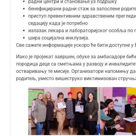
радни центри и становање уз подршку
бенефицирани радни стаж за запослене родит
приступ превентивним здравственим прегледим
седацију када је потребно
излазак лекара и лабораторијског особља по 
шира социјална инклузија.
Све сажете информације ускоро ће бити доступне у
Иако је пројекат завршен, обуке за амбасадоре бић
породица деце са сметњама у развоју и инвалидит
остваривању те мисије. Организатори напомињу да 
родитељ, уместо вишеструко виктимизован стручња