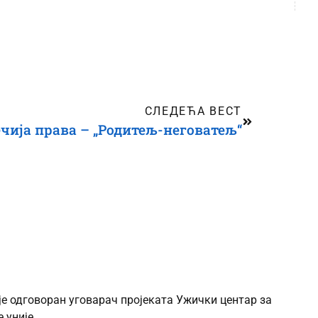
СЛЕДЕЋА ВЕСТ
ечија права – „Родитељ-неговатељ“
је одговоран уговарач пројеката Ужички центар за
 уније.