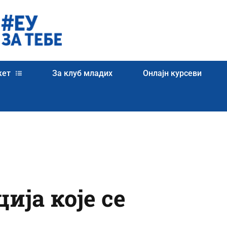
кет
За клуб младих
Онлајн курсеви
ија које се