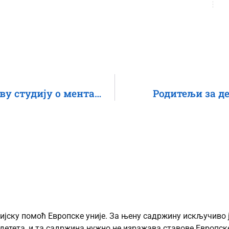
Центар за права детета објавио нову студију о менталном здрављу адолесцената
Родитељи за д
ијску помоћ Европске уније. За њену садржину искључиво 
детета, и та садржина нужно не изражава ставове Европске