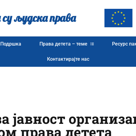
 су људска права
Подршка
Права детета – теме
Ресурс па
Контактирајте нас
 јавност организац
ом права детета