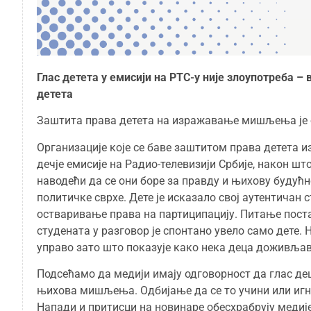
Глас детета у емисији на РТС-у није злоупотреба 
детета
Заштита права детета на изражавање мишљења је о
Организације које се баве заштитом права детета и
дечје емисије на Радио-телевизији Србије, након што
наводећи да се они боре за правду и њихову будућн
политичке сврхе. Дете је исказало свој аутентича
остваривање права на партиципацију. Питање поста
студената у разговор је спонтано увело само дете. 
управо зато што показује како нека деца доживљав
Подсећамо да медији имају одговорност да глас дец
њихова мишљења. Одбијање да се то учини или иг
Напади и притисци на новинаре обесхрабрују медије 