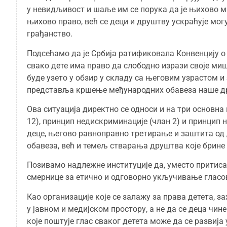
у невидљивост и шаље им се порука да је њихово м
њихово право, већ се деци и друштву ускраћује мог
грађанство.
Подсећамо да је Србија ратификовала Конвенцију о 
свако дете има право да слободно изрази своје ми
буде узето у обзир у складу са његовим узрастом 
представља кршење међународних обавеза наше д
Ова ситуација директно се односи и на три основна
12), принцип недискриминације (члан 2) и принцип 
деце, његово равноправно третирање и заштита од
обавеза, већ и темељ стварања друштва које брине 
Позивамо надлежне институције да, уместо притисака
смернице за етично и одговорно укључивање гласов
Као организације које се залажу за права детета,
у јавном и медијском простору, а не да се деца ч
које поштује глас сваког детета може да се развиј