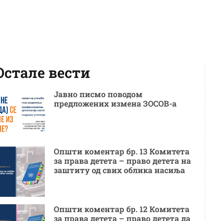
Остале вести
Јавно писмо поводом
предложених измена ЗОСОВ-а
Општи коментар бр. 13 Комитета
за права детета – право детета на
заштиту од свих облика насиља
Општи коментар бр. 12 Комитета
за права детета – право детета да