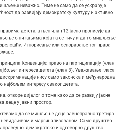
ишљење неважно. Тимe не само да се ускраћује
ућност да развијају демократску културу и активно
правима детета, а њен члан 12 јасно прописује да
шљење о питањима која га се тичу и да то мишљење
и зрелошћу. Игнорисање или оспоравање тог права
ржаве.
 принципа Конвенције: право на партиципацију (члан
најбољег интереса детета (члан 3). Уважавање гласа
 дискриминације нису само законска и међународна
о најбољем интересу сваког детета.
, отворе дијалог о томе како да се развију јасне
а деце у јавни простор.
 захтевамо да се мишљење деце равноправно третира
ине невидљивом и маргинализованом. Само друштво
а у праведно, демократско и одговорно друштво.