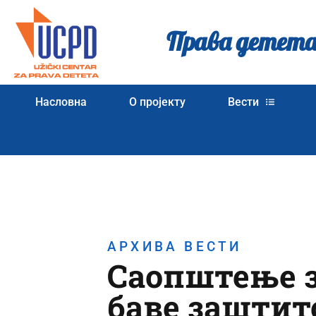
Права детета
Насловна
О пројекту
Вести
АРХИВА ВЕСТИ
Саопштење за
баве заштит