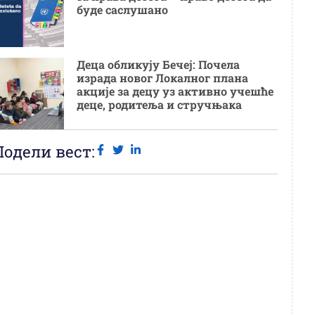
буде саслушано
Деца обликују Бечеј: Почела
израда новог Локалног плана
акције за децу уз активно учешће
деце, родитеља и стручњака
Подели вест: