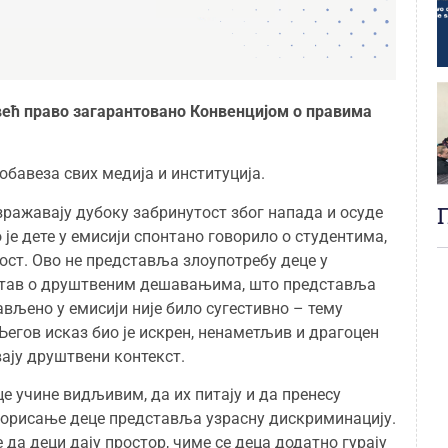
– већ право загарантовано Конвенцијом о правима
бавеза свих медија и институција.
зражавају дубоку забринутост због напада и осуде
 је дете у емисији спонтано говорило о студентима,
ост. Ово не представља злоупотребу деце у
н став о друштвеним дешавањима, што представља
вљено у емисији није било сугестивно – тему
Његов исказ био је искрен, ненаметљив и драгоцен
ају друштвени контекст.
е учине видљивим, да их питају и да пренесу
норисање деце представља узрасну дискриминацију.
да деци дају простор, чиме се деца додатно гурају