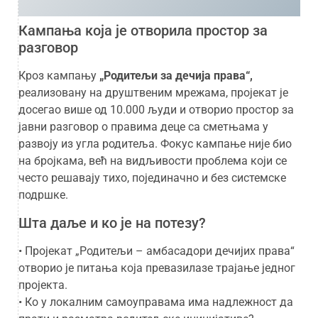
Кампања која је отворила простор за
разговор
Кроз кампању
„Родитељи за дечија права“,
реализовану на друштвеним мрежама, пројекат је
досегао више од 10.000 људи и отворио простор за
јавни разговор о правима деце са сметњама у
развоју из угла родитеља. Фокус кампање није био
на бројкама, већ на видљивости проблема који се
често решавају тихо, појединачно и без системске
подршке.
Шта даље и ко је на потезу?
• Пројекат „Родитељи – амбасадори дечијих права“
отворио је питања која превазилазе трајање једног
пројекта.
• Ко у локалним самоуправама има надлежност да