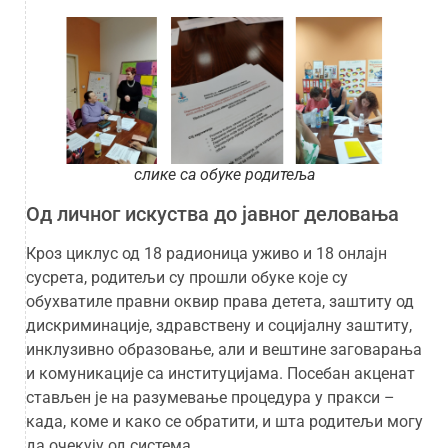
слике са обуке родитеља
Од личног искуства до јавног деловања
Кроз циклус од 18 радионица уживо и 18 онлајн
сусрета, родитељи су прошли обуке које су
обухватиле правни оквир права детета, заштиту од
дискриминације, здравствену и социјалну заштиту,
инклузивно образовање, али и вештине заговарања
и комуникације са институцијама. Посебан акценат
стављен је на разумевање процедура у пракси –
када, коме и како се обратити, и шта родитељи могу
да очекују од система.