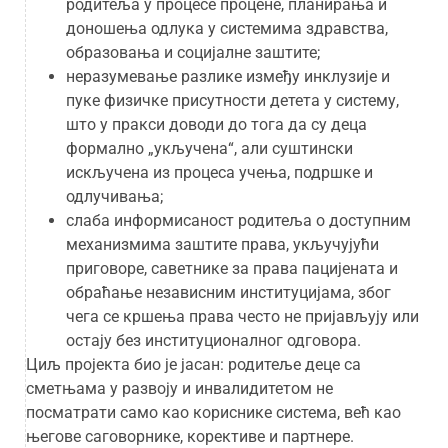
родитеља у процесе процене, планирања и
доношења одлука у системима здравства,
образовања и социјалне заштите;
неразумевање разлике између инклузије и
пуке физичке присутности детета у систему,
што у пракси доводи до тога да су деца
формално „укључена“, али суштински
искључена из процеса учења, подршке и
одлучивања;
слаба информисаност родитеља о доступним
механизмима заштите права, укључујући
приговоре, саветнике за права пацијената и
обраћање независним институцијама, због
чега се кршења права често не пријављују или
остају без институционалног одговора.
Циљ пројекта био је јасан: родитеље деце са
сметњама у развоју и инвалидитетом не
посматрати само као кориснике система, већ као
његове саговорнике, корективе и партнере.