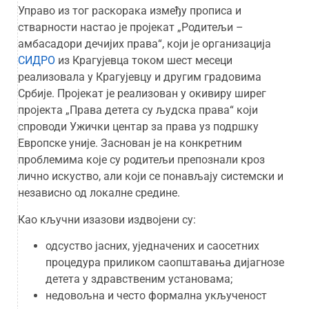
Управо из тог раскорака између прописа и
стварности настао је пројекат „Родитељи –
амбасадори дечијих права“, који је организација
СИДРО
из Крагујевца током шест месеци
реализовала у Крагујевцу и другим градовима
Србије. Пројекат је реализован у окивиру ширег
пројекта „Права детета су људска права“ који
спроводи Ужички центар за права уз подршку
Европске уније. Заснован је на конкретним
проблемима које су родитељи препознали кроз
лично искуство, али који се понављају системски и
независно од локалне средине.
Као кључни изазови издвојени су:
одсуство јасних, уједначених и саосетних
процедура приликом саопштавања дијагнозе
детета у здравственим установама;
недовољна и често формална укљученост