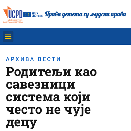
Права детета су људска права
АРХИВА ВЕСТИ
Родитељи као
савезници
система који
често не чује
децу