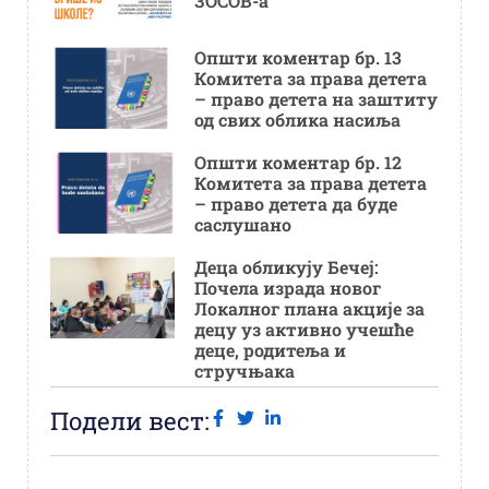
ЗОСОВ-а
Општи коментар бр. 13
Комитета за права детета
– право детета на заштиту
од свих облика насиља
Општи коментар бр. 12
Комитета за права детета
– право детета да буде
саслушано
Деца обликују Бечеј:
Почела израда новог
Локалног плана акције за
децу уз активно учешће
деце, родитеља и
стручњака
Подели вест: