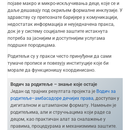
појаве макро и микро-искључивања деце, које се и
даље дешавају под окриљем формалне инклузије. У
здравству су препознате баријере у комуникацији,
недостатак информација и неуједначена пракса,
док је у систему социјалне заштите истакнута
потреба за јаснијим и доступнијим услугама
подршке породицама.
Родитељи су у пракси често принуђени да сами
тумаче прописе и повезују институције које би
морале да функционишу координисано.
Водич за родитеље – знање које остаје
Један од трајних резултата пројекта је
Водич за
родитеље–амбасадоре дечијих права
, доступан у
дигиталном и штампаном формату. Намењен је
родитељима, али и стручњацима који раде са
децом, као практичан алат за сналажење у
правима, процедурама и механизмима заштите.