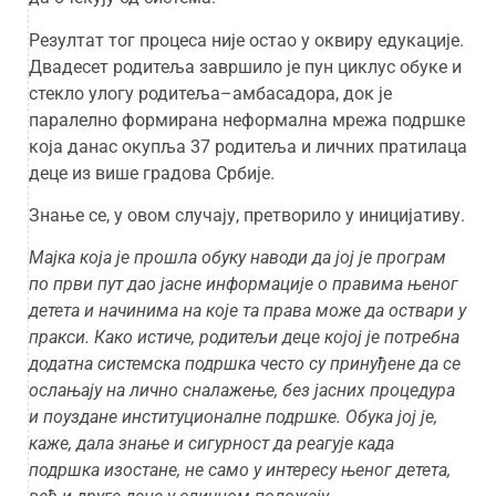
Резултат тог процеса није остао у оквиру едукације.
Двадесет родитеља завршило је пун циклус обуке и
стекло улогу родитеља–амбасадора, док је
паралелно формирана неформална мрежа подршке
која данас окупља 37 родитеља и личних пратилаца
деце из више градова Србије.
Знање се, у овом случају, претворило у иницијативу.
Мајка која је прошла обуку наводи да јој је програм
по први пут дао јасне информације о правима њеног
детета и начинима на које та права може да оствари у
пракси. Како истиче, родитељи деце којој је потребна
додатна системска подршка често су принуђене да се
ослањају на лично сналажење, без јасних процедура
и поуздане институционалне подршке. Обука јој је,
каже, дала знање и сигурност да реагује када
подршка изостане, не само у интересу њеног детета,