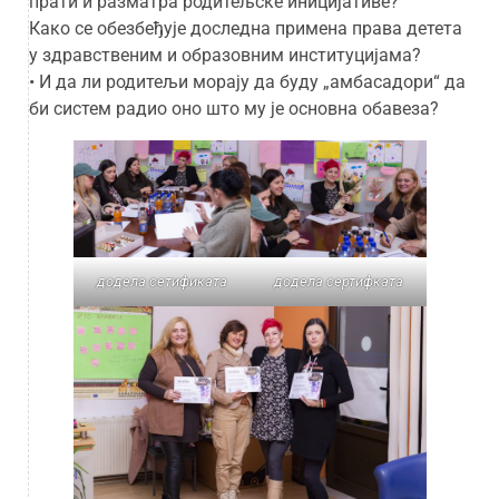
прати и разматра родитељске иницијативе?
Како се обезбеђује доследна примена права детета
у здравственим и образовним институцијама?
• И да ли родитељи морају да буду „амбасадори“ да
би систем радио оно што му је основна обавеза?
додела сетификата
додела сертифката