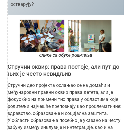
остварују?
слике са обуке родитеља
Стручни оквир: права постоје, али пут до
њих је често невидљив
Стручни део пројекта ослањао се на домаћи и
међународни правни оквир права детета, али је
фокус био на примени тих права у областима које
родитељи најчешће препознају као проблематичне:
здравство, образовање и социјална заштита.
У области образовања посебно је указано на честу
забуну између инклузије и интеграције, као и на