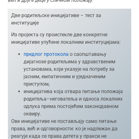
већ и друге деце у сличном положају.
Две родитељске иницијативе – тест за
институције
Из пројекта су проистекле две конкретне
иницијативе упућене локалним институцијама:
предлог протокола
о саопштавању
дијагнозе родитељима у здравственим
установама, који указује на потребу за
јасним, емпатичним и уједначеним
приступом,
иницијатива која отвара питање положаја
родитеља–неговатеља и односа локалних
одлука према постојећем законодавном
оквиру.
Ове иницијативе не постављају само питање
права, већ и одговорности: ко је надлежан да
реагује када се права детета у пракси не