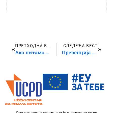
ПРЕТХОДНА ВЕСТ
СЛЕДЕЋА ВЕСТ
Ако питамо и укључујемо децу – одлуке постају боље
Превенција дечјих бракова – од појединачних реакција ка системској заштити деце
Ова страница начињена је и одржава се уз