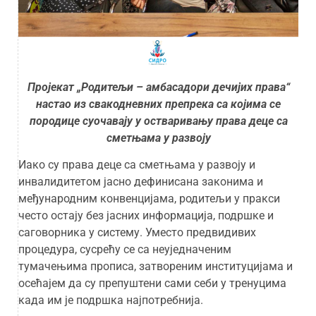
Пројекат „Родитељи – амбасадори дечијих права“
настао из свакодневних препрека са којима се
породице суочавају у остваривању права деце са
сметњама у развоју
Иако су права деце са сметњама у развоју и
инвалидитетом јасно дефинисана законима и
међународним конвенцијама, родитељи у пракси
често остају без јасних информација, подршке и
саговорника у систему. Уместо предвидивих
процедура, сусрећу се са неуједначеним
тумачењима прописа, затвореним институцијама и
осећајем да су препуштени сами себи у тренуцима
када им је подршка најпотребнија.