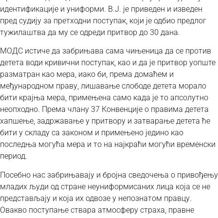
идентификације и униформи. В.Ј. је приведен и изведен
пред судију за претходни поступак, који је одбио предлог
тужилаштва да му се одреди притвор до 30 дана.
МОДС истиче да забрињава сама чињеница да се против
детета води кривични поступак, као и да је притвор уопште
разматран као мера, иако би, према домаћем и
међународном праву, лишавање слободе детета морало
бити крајња мера, примењена само када је то апсолутно
неопходно. Према члану 37 Конвенције о правима детета
хапшење, задржавање у притвору и затварање детета ће
бити у складу са законом и примењено једино као
последња могућа мера и то на најкраћи могући временски
период.
Посебно нас забрињавају и бројна сведочења о привођењу
младих људи од стране неуниформисаних лица која се не
представљају и која их одвозе у непознатом правцу.
Овакво поступање ствара атмосферу страха, правне