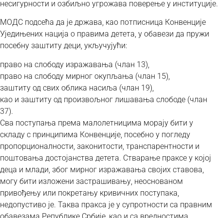
несигурности и озбиљно угрожава поверење у институције.
МОДС подсећа да је држава, као потписница Конвенције
Уједињених нација о правима детета, у обавези да пружи
посебну заштиту деци, укључујући:
право на слободу изражавања (члан 13),
право на слободу мирног окупљања (члан 15),
заштиту од свих облика насиља (члан 19),
као и заштиту од произвољног лишавања слободе (члан
37).
Сва поступања према малолетницима морају бити у
складу с принципима Конвенције, посебно у погледу
пропорционалности, законитости, транспарентности и
поштовања достојанства детета. Стварање праксе у којој
деца и млади, због мирног изражавања својих ставова,
могу бити изложени застрашивању, неоснованом
привођењу или покретању кривичних поступака,
недопустиво је. Таква пракса је у супротности са правним
обавезама Републике Србије, као и са вредностима