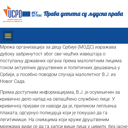
Права детета су људска права
Мрежа организација за децу Србије (МОДС) изражава
дубоку забринутост због све чешћих извештаја о
поступању државних органа према малолетним лицима
током актуелних друштвених и политичких дешавања у
Србији, а посебно поводом случаја малолетног В.Ј. из
Новог Сада.
Према доступним информацијама, В.Ј. је осумњичен за
кривично дело напад на овлашћено службено лице. У
кривичној пријави се наводи да је, приликом лепљења
плаката, одгурнуо полицајца који је покушао да га
легитимише. На снимцима који круже друштвеним
мрежама види се да га хапси више лица у цивилу, без јасне