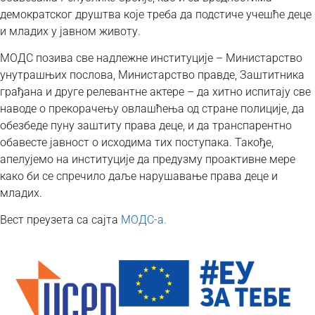
демократског друштва које треба да подстиче учешће деце
и младих у јавном животу.
МОДС позива све надлежне институције – Министарство
унутрашњих послова, Министарство правде, Заштитника
грађана и друге релевантне актере – да хитно испитају све
наводе о прекорачењу овлашћења од стране полиције, да
обезбеде пуну заштиту права деце, и да транспарентно
обавесте јавност о исходима тих поступака. Такође,
апелујемо на институције да предузму проактивне мере
како би се спречило даље нарушавање права деце и
младих.
Вест преузета са сајта
МОДС-а.