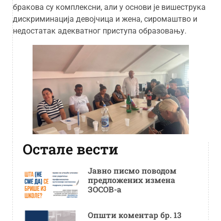
бракова су комплексни, али у основи је вишеструка
дискриминација девојчица и жена, сиромаштво и
недостатак адекватног приступа образовању.
Остале вести
Јавно писмо поводом
предложених измена
ЗОСОВ-а
Општи коментар бр. 13