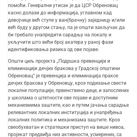
помоћи. Генерални утисак је да ЦСР Обреновац
касно долази до информација, углавном кад
девојчице већ ступе у ван(брачну) заједницу и/или
већ буду у другом стању, па је општи закључак да
би требало унапредити сарадњу на локалу и
укључити што већи број акатера у раној фази
идентификовања ризика од ове појаве.
Општи циљ пројекта „Подршка превенцији и
елиминацији дечјих бракова у Градској општини
Обреновац“ је превенција и елиминација праксе
дечјих бракова у Обреновцу, кроз подизање свести
локалне популације, првенствено деце, и запослених
у школама о штетности ове појаве и доступним
механизмима заштите, као и путем јачања сарадње
релевантних локалних институција и унапређења
локалних политика и механизама заштите. Кроз
свеобухватан и стратешки приступ на више нивоа,
пројекат предвиђа низ активности, усмерених, са