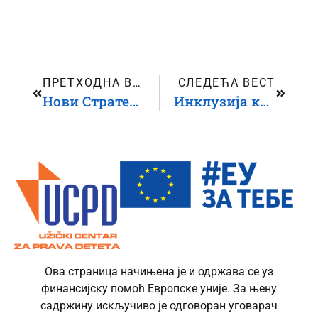
ПРЕТХОДНА ВЕСТ
СЛЕДЕЋА ВЕСТ
Нови Стратешки план као оквир за будуће деловање Друштва социјалних радника Србије
Инклузија кроз креативност: нови модели подршке деци са инвалидитетом
Ова страница начињена је и одржава се уз
финансијску помоћ Европске уније. За њену
садржину искључиво је одговоран уговарач