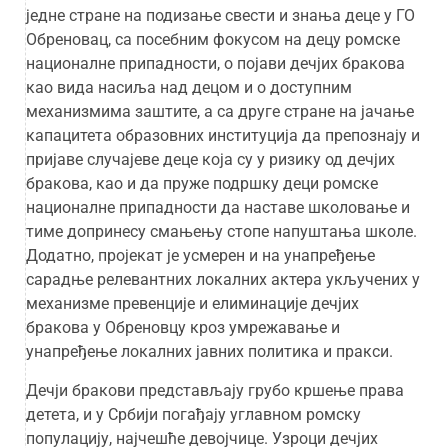
једне стране на подизање свести и знања деце у ГО
Обреновац, са посебним фокусом на децу ромске
националне припадности, о појави дечјих бракова
као вида насиља над децом и о доступним
механизмима заштите, а са друге стране на јачање
капацитета образовних институција да препознају и
пријаве случајеве деце која су у ризику од дечјих
бракова, као и да пруже подршку деци ромске
националне припадности да наставе школовање и
тиме допринесу смањењу стопе напуштања школе.
Додатно, пројекат је усмерен и на унапређење
сарадње релевантних локалних актера укључених у
механизме превенције и елиминације дечјих
бракова у Обреновцу кроз умрежавање и
унапређење локалних јавних политика и пракси.
Дечји бракови представљају грубо кршење права
детета, и у Србији погађају углавном ромску
популацију, најчешће девојчице. Узроци дечјих