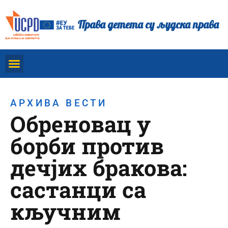
Права детета су људска права
АРХИВА ВЕСТИ
Обреновац у
борби против
дечјих бракова:
састанци са
кључним