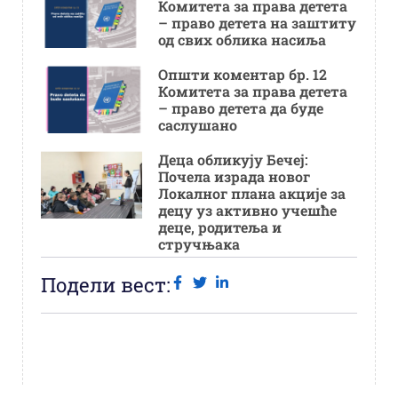
Комитета за права детета
– право детета на заштиту
од свих облика насиља
Општи коментар бр. 12
Комитета за права детета
– право детета да буде
саслушано
Деца обликују Бечеј:
Почела израда новог
Локалног плана акције за
децу уз активно учешће
деце, родитеља и
стручњака
Подели вест: