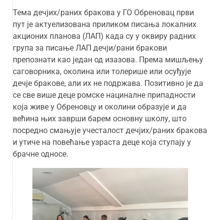
Тема дечјих/раних бракова у ГО Обреновац први
пут је актуелизована приликом писања локалних
акционих планова (ЛАП) када су у оквиру радних
група за писање ЛАП дечји/рани бракови
препознати као један од изазова. Према мишљењу
саговорника, околина или толерише или осуђује
дечје бракове, али их не подржава. Позитивно је да
се све више деце ромске нациналне припадности
која живе у Обреновцу и околини образује и да
већина њих заврши барем основну школу, што
посредно смањује учесталост дечјих/раних бракова
и утиче на повећање узраста деце која ступају у
брачне односе.