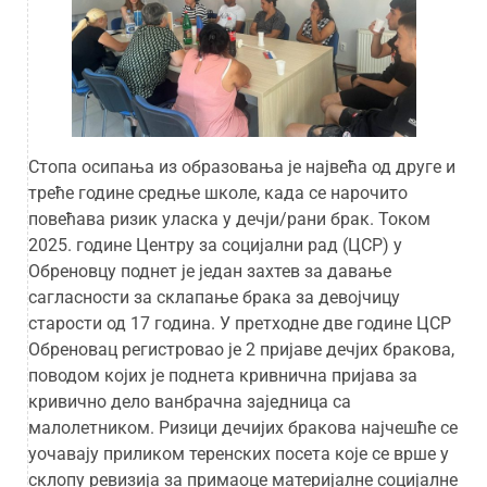
Стопа осипања из образовања је највећа од друге и
треће године средње школе, када се нарочито
повећава ризик уласка у дечји/рани брак. Током
2025. године Центру за социјални рад (ЦСР) у
Обреновцу поднет је један захтев за давање
сагласности за склапање брака за девојчицу
старости од 17 година. У претходне две године ЦСР
Обреновац регистровао је 2 пријаве дечјих бракова,
поводом којих је поднета кривнична пријава за
кривично дело ванбрачна заједница са
малолетником. Ризици дечијих бракова најчешће се
уочавају приликом теренских посета које се врше у
склопу ревизија за примаоце материјалне социјалне