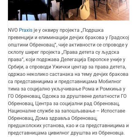
NVO
Praxis
је у оквиру пројекта „Подршка
превенцији и елиминацији дечјих бракова у Градској
општини Обреновац“, чије активности се спроводе у
склопу ширег пројекта „Права детета су људска
права“, који подржава Делегација Европске уније у
Србији, а спроводи Ужички центар за права детета,
одржао неколико састанака на тему дечјих бракова
са представницима и представницама Мобилног
тима за социјално укључивање Рома и Ромкиња у
ГО Обреновац, Одсека за друштвене делатности ГО
Обреновац, Центра за социјални рад Обреновац,
Националне службе за запошљавање – Испоставе
Обреновац, Дома здравља Обреновац,
предшколских установа, као и са представницима и
представницама цивилног друштва из Обреновца.