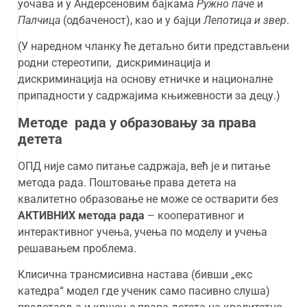
уочава и у Андерсеновим бајкама
Ружно паче
и
Палчица
(одбаченост), као и у бајци
Лепотица и звер
.
(У наредном чланку ће детаљно бити представљени
родни стереотипи, дискриминација и
дискриминација на основу етничке и националне
припадности у садржајима књижевности за децу.)
Методе рада у образовању за права
детета
ОПД није само питање садржаја, већ је и питање
метода рада. Поштовање права детета на
квалитетно образовање не може се остварити без
АКТИВНИХ метода рада
– кооперативног и
интерактивног учења, учења по моделу и учења
решавањем проблема.
Клисична трансмисивна настава (бивши „екс
катедра“ модел где ученик само пасивно слуша)