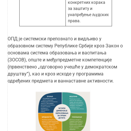
конкретних корака
за заштиту и
унапређење људских
права.
ОПД је системски препознато и видљиво у
образовном систему Републике Србије кроз Закон о
основама система образовања и васпитања
(ЗОСОВ), опште и међупредметне компетенције
(првенствено „одговорно учешће у демократском
друштву“), као и кроз исходе у програмима
одређених предмета и ваннаставне активности.