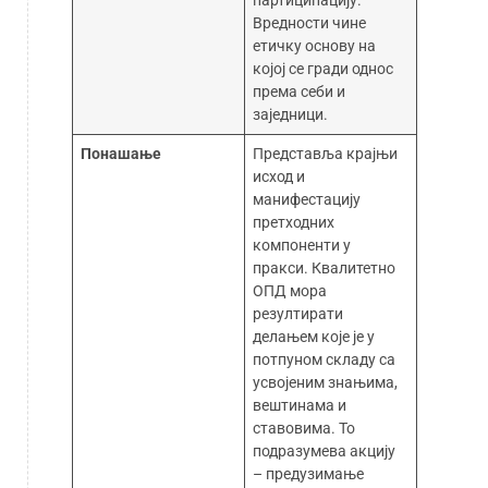
партиципацију.
Вредности чине
етичку основу на
којој се гради однос
према себи и
заједници.
Понашање
Представља крајњи
исход и
манифестацију
претходних
компоненти у
пракси. Квалитетно
ОПД мора
резултирати
делањем које је у
потпуном складу са
усвојеним знањима,
вештинама и
ставовима. То
подразумева акцију
– предузимање