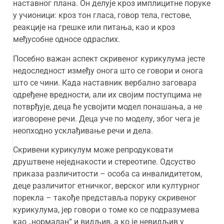
наставног плана. Он делује кроз имплицитне поруке
у учионици: кроз тон гласа, говор тела, гестове,
реакције на грешке или питања, као и кроз
међусобне односе одраслих.
Посебно важан аспект скривеног курикулума јесте
недоследност између онога што се говори и онога
што се чини. Када наставник вербално заговара
одређене вредности, али их својим поступцима не
потврђује, деца ће усвојити модел понашања, а не
изговорене речи. Деца уче по моделу, због чега је
неопходно усклађивање речи и дела.
Скривени курикулум може репродуковати
друштвене неједнакости и стереотипе. Одсуство
приказа различитости – особа са инвалидитетом,
деце различитог етничког, верског или културног
порекла – такође представља поруку скривеног
курикулума, јер говори о томе ко се подразумева
као „нормалан“ и видљив, а ко је невидљив у