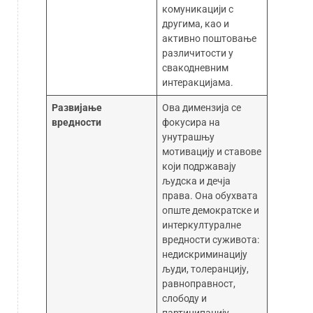
комуникацији с
другима, као и
активно поштовање
различитости у
свакодневним
интеракцијама.
Развијање
Ова димензија се
вредности
фокусира на
унутрашњу
мотивацију и ставове
који подржавају
људска и дечја
права. Она обухвата
опште демократске и
интеркултуралне
вредности суживота:
недискриминацију
људи, толеранцију,
равноправност,
слободу и