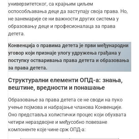
универзитетског, са крајњим циљем
оспособљавања деце да заступају своја права. Но,
не занемарије се ни важности других система у
образовању деце и професионалаца за права
детета.
Конвенција о правима детета је први међународни
уговор који признаје улогу удружења грађана у
поступку остваривања права детета и образовања
за права детета.
Структурални елементи ОПД-а: знања,
вештине, вредности и понашање
Образовање за права детета се не своди на пуко
учење појмова и набрајање чланова Конвенције.
Оно представља холистички процес који обухвата
четири нераздвојне и међусобно повезане
компоненте које чине срж ОПД-а: