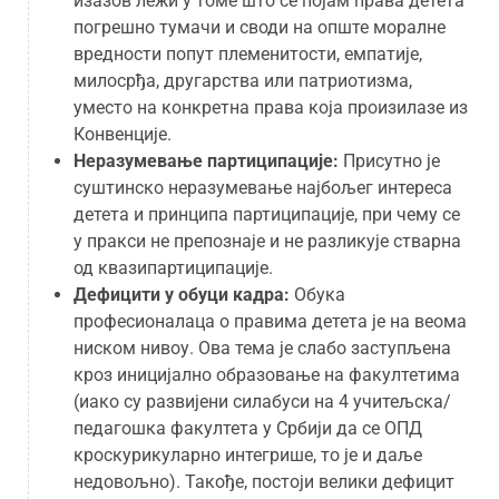
изазов лежи у томе што се појам права детета
погрешно тумачи и своди на опште моралне
вредности попут племенитости, емпатије,
милосрђа, другарства или патриотизма,
уместо на конкретна права која произилазе из
Конвенције.
Неразумевање партиципације:
Присутно је
суштинско неразумевање најбољег интереса
детета и принципа партиципације, при чему се
у пракси не препознаје и не разликује стварна
од квазипартиципације.
Дефицити у обуци кадра:
Обука
професионалаца о правима детета је на веома
ниском нивоу. Ова тема је слабо заступљена
кроз иницијално образовање на факултетима
(иако су развијени силабуси на 4 учитељска/
педагошка факултета у Србији да се ОПД
кроскурикуларно интегрише, то је и даље
недовољно). Такође, постоји велики дефицит