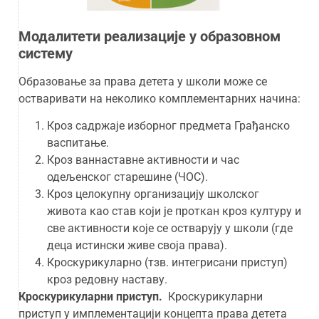
Модалитети реализације у образовном
систему
Образовање за права детета у школи може се
остваривати на неколико комплементарних начина:
Кроз садржаје изборног предмета Грађанско
васпитање.
Кроз ваннаставне активности и час
одељенског старешине (ЧОС).
Кроз целокупну организацију школског
живота као став који је проткан кроз културу и
све активности које се остварују у школи (где
деца истински живе своја права).
Кроскурикуларно (тзв. интегрисани приступ)
кроз редовну наставу.
Кроскурикуларни приступ.
Кроскурикуларни
приступ у имплементацији концепта права детета