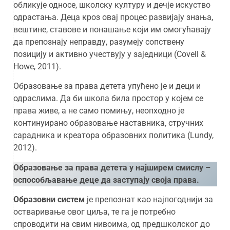
обликује односе, школску културу и дечје искуство
одрастања. Деца кроз овај процес развијају знања,
вештине, ставове и понашање који им омогућавају
да препознају неправду, разумеју сопствену
позицију и активно учествују у заједници (Covell &
Howe, 2011).
Образовање за права детета упућено је и деци и
одраслима. Да би школа била простор у којем се
права живе, а не само помињу, неопходно је
континуирано образовање наставника, стручних
сарадника и креатора образовних политика (Lundy,
2012).
Образовање за права детета у најширем смислу –
оспособљавање деце да заступају своја права.
Образовни систем
је препознат као најпогоднији за
остваривање овог циља, те га је потребно
спроводити на свим нивоима, од предшколског до