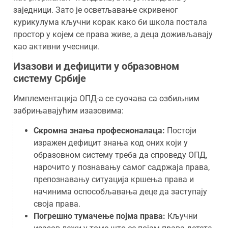
заједници. Зато је осветљавање скривеног
курикулума кључни корак како би школа постала
простор у којем се права живе, а деца доживљавају
као активни учесници.
Изазови и дефицити у образовном
систему Србије
Имплементација ОПД-а се суочава са озбиљним
забрињавајућим изазовима:
Скромна знања професионалаца:
Постоји
изражен дефицит знања код оних који у
образовном систему треба да спроведу ОПД,
нарочито у познавању самог садржаја права,
препознавању ситуација кршења права и
начинима оспособљавања деце да заступају
своја права.
Погрешно тумачење појма права:
Кључни