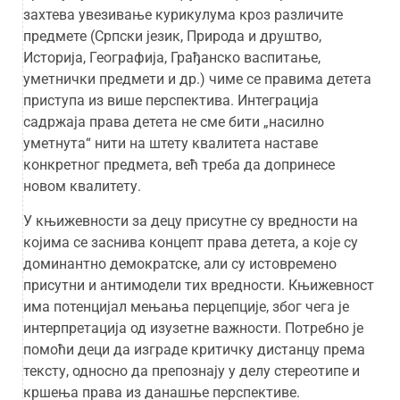
захтева увезивање курикулума кроз различите
предмете (Српски језик, Природа и друштво,
Историја, Географија, Грађанско васпитање,
уметнички предмети и др.) чиме се правима детета
приступа из више перспектива. Интеграција
садржаја права детета не сме бити „насилно
уметнута“ нити на штету квалитета наставе
конкретног предмета, већ треба да допринесе
новом квалитету.
У књижевности за децу присутне су вредности на
којима се заснива концепт права детета, а које су
доминантно демократске, али су истовремено
присутни и антимодели тих вредности. Књижевност
има потенцијал мењања перцепције, због чега је
интерпретација од изузетне важности. Потребно је
помоћи деци да изграде критичку дистанцу према
тексту, односно да препознају у делу стереотипе и
кршења права из данашње перспективе.