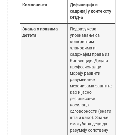
Компонента
Дефиниција и
садржај у контексту
ОПД-а
Знања о правима
Подразумева
детета
упознавање са
конкретним
члановима и
садржајем права из
Конвенције. Деца и
професионалци
морају развити
разумевање
механизама заштите,
као и јасно
дефинисање
носилаца
одговорности (знати
шта и како). Знање
омогућава деци да
разумеју сопствену