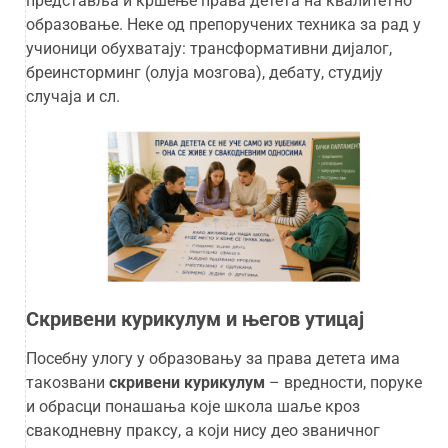
представља и кршење права детета на квалитетно
образовање. Неке од препоручених техника за рад у
учионици обухватају: трансформативни дијалог,
бреинсторминг (олуја мозгова), дебату, студију
случаја и сл.
Скривени курикулум и његов утицај
Посебну улогу у образовању за права детета има
такозвани
скривени курикулум
– вредности, поруке
и обрасци понашања које школа шаље кроз
свакодневну праксу, а који нису део званичног