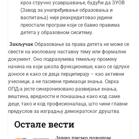
кроз стручно усавршавање, будући да ЗУОВ
(Завод за унапређивање образовања и
васпитања) није реакредитовао једини
преостали програм који се бавио правима
детета у образовном сиситему.
Закључак
Образовање за права детета не може се
свести на изоловану наставну тему или формални
документ. Оно подразумева темељну промену
начина на који школа функционише, како се одлуке
доносе и како се деца перципирају – као активни
учесници, а не пасивни примаоци знања. Сврха
ОПД-а јесте синхронизовано развијање знања,
вештина, вредности и понашања како код саме
деце, тако и код професионалаца, што чини главни
предуслов за изградњу демократског друштва.
Остале вести
Јавно писмо поводом