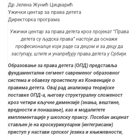
Др Јелена Жунић Цицварић
Ужички центар за права детета
Директорка програма
Ужички центар за права детета кроз пројекат “Права
детета су људска права” настоји да оснажи
професионалце који раде са децом и за децу да
заступају, штите и унапређују права детета у Србији.
Образовање за права детета (ОПД) представља
фундаментални сегмент савременог образовног
система и обавезу проистеклу из Конвенције о
правима детета. Овај рад анализира теоријске
поставке ОПД-а, његову структуралну сложеност
кроз четири кључне димензије (знања, вештине,
вредности и понашање), као и модалитете
имплементације у школску праксу. Посебан акценат
стављен је на кроскурикуларни (интегрисани)
приступ у настави српског језика и књижевности,