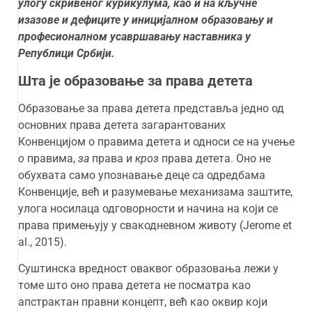
улогу скривеног курикулума, као и на кључне
изазове и дефиците у иницијалном образовању и
професионалном усавршавању наставника у
Републици Србији.
Шта је образовање за права детета
Образовање за права детета представља једно од
основних права детета загарантованих
Конвенцијом о правима детета и односи се на учење
о
правима,
за
права и
кроз
права детета. Оно не
обухвата само упознавање деце са одредбама
Конвенције, већ и разумевање механизама заштите,
улога носилаца одговорности и начина на који се
права примењују у свакодневном животу (Jerome et
al., 2015).
Суштинска вредност оваквог образовања лежи у
томе што оно права детета не посматра као
апстрактан правни концепт, већ као оквир који