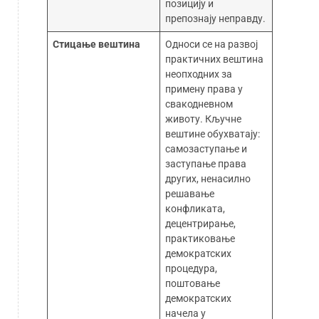
позицију и
препознају неправду.
Стицање вештина
Односи се на развој
практичних вештина
неопходних за
примену права у
свакодневном
животу. Кључне
вештине обухватају:
самозаступање и
заступање права
других, ненасилно
решавање
конфликата,
децентрирање,
практиковање
демократских
процедура,
поштовање
демократских
начела у