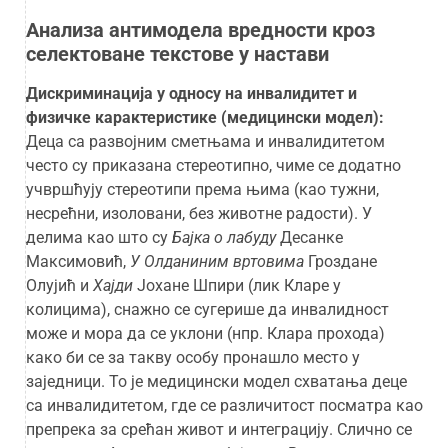
Анализа антимодела вредности кроз
селектоване текстове у настави
Дискриминација у односу на инвалидитет и
физичке карактеристике (медицински модел):
Деца са развојним сметњама и инвалидитетом
често су приказана стереотипно, чиме се додатно
учвршћују стереотипи према њима (као тужни,
несрећни, изоловани, без животне радости). У
делима као што су
Бајка о лабуду
Десанке
Максимовић,
У Олданиним вртовима
Гроздане
Олујић и
Хајди
Јохане Шпири (лик Кларе у
колицима), снажно се сугерише да инвалидност
може и мора да се уклони (нпр. Клара прохода)
како би се за такву особу пронашло место у
заједници. То је медицински модел схватања деце
са инвалидитетом, где се различитост посматра као
препрека за срећан живот и интеграцију. Слично се