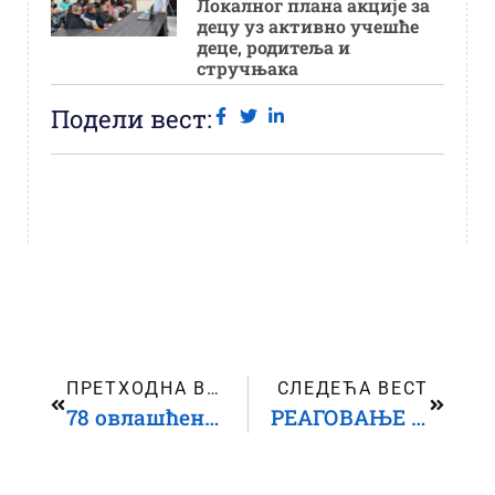
Локалног плана акције за
децу уз активно учешће
деце, родитеља и
стручњака
Подели вест:
ПРЕТХОДНА ВЕСТ
СЛЕДЕЋА ВЕСТ
78 овлашћених предлагача, 16 кандидата и кандидаткиња до сада иступило из процеса избора чланова Савета РЕМ-а
РЕАГОВАЊЕ МРЕЖЕ ОРГАНИЗАЦИЈА ЗА ДЕЦУ СРБИЈЕ (МОДС) поводом репресије над малолетницима и употребе силе према деци