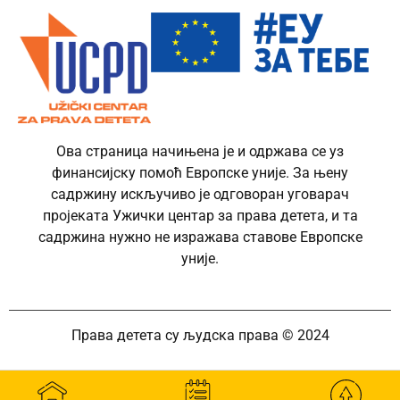
Ова страница начињена је и одржава се уз
финансијску помоћ Европске уније. За њену
садржину искључиво је одговоран уговарач
пројеката Ужички центар за права детета, и та
садржина нужно не изражава ставове Европске
уније.
Права детета су људска права © 2024