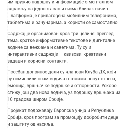
им пружио подршку и информације о менталном
здрављу на једноставан и њима близак начин.
Платформа је прилагођена мобилним телефонима,
таблетима и рачунарима, а користи се самостално.
Садржај је организован кроз три целине: преглед
тема, кратке информативне текстове и дигиталне
водиче са вежбама и саветима. Ту су и
интерактивни садржаји – квизови, креативни
задаци и корисни контакти.
Посебан допринос дали су чланови Клуба ДX, који
су осмислили осам водича о темама попут стреса,
емоција, вршњачке подршке и отпорности. Ускоро
стижу још два нова водича, уз подршку вршњака из
10 градова широм Србије.
Пројекат подржавају Европска унија и Република
Србија, кроз програм за промоцију добробити деце
и заштиту од насиља.