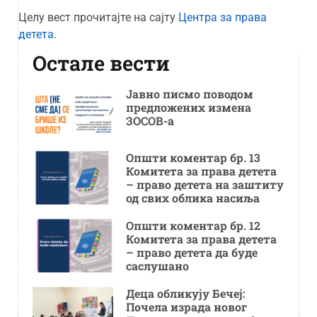
Целу вест прочитајте на сајту
Центра за права
детета
.
Остале вести
Јавно писмо поводом
предложених измена
ЗОСОВ-а
Општи коментар бр. 13
Комитета за права детета
– право детета на заштиту
од свих облика насиља
Општи коментар бр. 12
Комитета за права детета
– право детета да буде
саслушано
Деца обликују Бечеј:
Почела израда новог