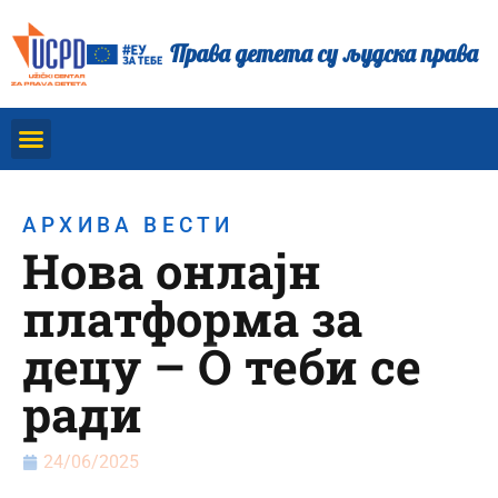
Права детета су људска права
АРХИВА ВЕСТИ
Нова онлајн
платформа за
децу – О теби се
ради
24/06/2025