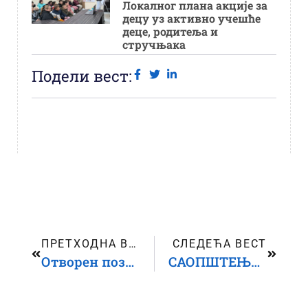
Локалног плана акције за
децу уз активно учешће
деце, родитеља и
стручњака
Подели вест:
ПРЕТХОДНА ВЕСТ
СЛЕДЕЋА ВЕСТ
Отворен позив за донације „мрежни пројекти” у области права детета – 2026.
САОПШТЕЊЕ ЗА ЈАВНОСТ Поводом поступања Пете београдске гимназије према ученику