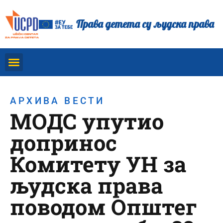
Права детета су људска права
АРХИВА ВЕСТИ
МОДС упутио
допринос
Комитету УН за
људска права
поводом Општег