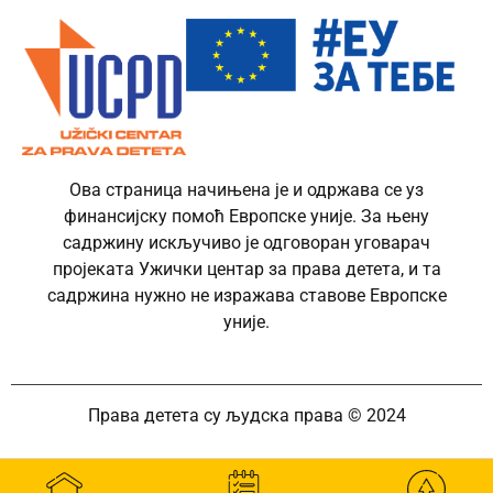
Ова страница начињена је и одржава се уз
финансијску помоћ Европске уније. За њену
садржину искључиво је одговоран уговарач
пројеката Ужички центар за права детета, и та
садржина нужно не изражава ставове Европске
уније.
Права детета су људска права © 2024