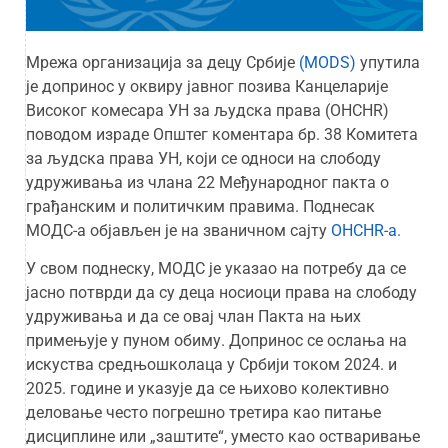
Мрежа организација за децу Србије
(MODS)
упутила
је допринос у оквиру јавног позива Канцеларије
Високог комесара УН за људска права (OHCHR)
поводом израде Општег коментара бр. 38 Комитета
за људска права УН, који се односи на слободу
удруживања из члана 22 Међународног пакта о
грађанским и политичким правима. Поднесак
МОДС-а објављен је на званичном сајту
OHCHR-а.
У свом поднеску, МОДС је указао на потребу да се
јасно потврди да су деца носиоци права на слободу
удруживања и да се овај члан Пакта на њих
примењује у пуном обиму. Допринoс се ослања на
искуства средњошколаца у Србији током 2024. и
2025. године и указује да се њихово колективно
деловање често погрешно третира као питање
дисциплине или „заштите“, уместо као остваривање