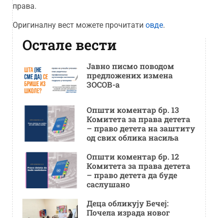
права.
Оригиналну вест можете прочитати
овде
.
Остале вести
Јавно писмо поводом
предложених измена
ЗОСОВ-а
Општи коментар бр. 13
Комитета за права детета
– право детета на заштиту
од свих облика насиља
Општи коментар бр. 12
Комитета за права детета
– право детета да буде
саслушано
Деца обликују Бечеј:
Почела израда новог