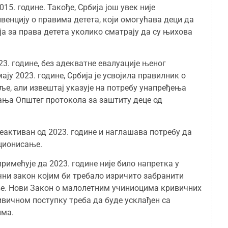
15. године. Такође, Србија још увек није
енцију о правима детета, који омогућава деци да
а за права детета уколико сматрају да су њихова
23. године, без адекватне евалуације њеног
у 2023. године, Србија је усвојила правилник о
е, али извештај указује на потребу унапређења
јања Општег протокола за заштиту деце од
неактиван од 2023. године и наглашава потребу да
ционисање.
римећује да 2023. године није било напретка у
ни закон којим би требало изричито забранити
ве. Нови Закон о малолетним учиниоцима кривичних
вичном поступку треба да буде усклађен са
има.