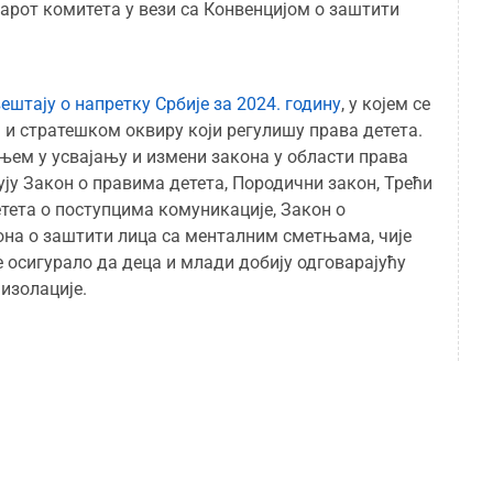
зарот комитета у вези са Конвенцијом о заштити
ештају о напретку Србије за 2024. годину
, у којем се
м и стратешком оквиру који регулишу права детета.
њем у усвајању и измени закона у области права
ју Закон о правима детета, Породични закон, Трећи
тета о поступцима комуникације, Закон о
она о заштити лица са менталним сметњама, чије
 осигурало да деца и млади добију одговарајућу
изолације.