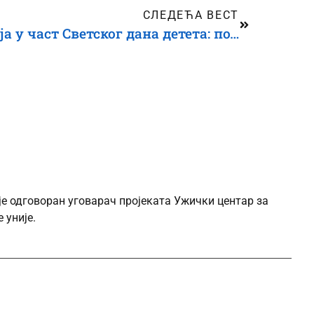
СЛЕДЕЋА ВЕСТ
Хуманитарна аукција у част Светског дана детета: подршка деци кроз спорт
је одговоран уговарач пројеката Ужички центар за
 уније.