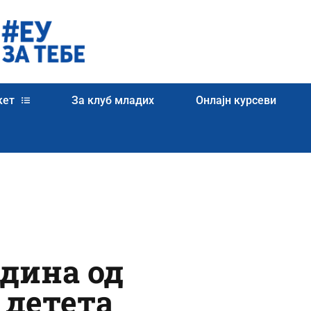
кет
За клуб младих
Онлајн курсеви
одина од
 детета