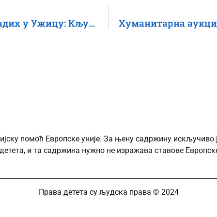
Дијалог о менталном здрављу младих у Ужицу: Кључна улога превенције
ијску помоћ Европске уније. За њену садржину искључиво 
детета, и та садржина нужно не изражава ставове Европске
Права детета су људска права © 2024