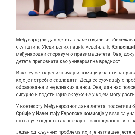
Међународни дан детета сваке године се обележава 
скупштина Уједињених нација усвојила је
Конвенциј
међународни споразум о правима детета. Овај докум
детета препозната као универзална вредност.
Иако су остварени значајни помаци у заштити права
које је потребно савладати. Деца се суочавају с п
образовања и неједнаких шанси. Овај дан нас подс
сигурно и подстицајно окружење у којем могу расти,
У контексту Међународног дана детета, подсетили
Србије у Извештају Европске комисије
у вези са ун
потврђује недостатак значајног законодавног и стр
Један од кључних проблема који је наглашен јесте 