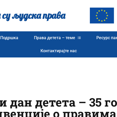
 су људска права
Подршка
Права детета – теме
Ресурс па
Контактирајте нас
 дан детета – 35 г
нвенције о правима