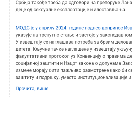
Србија такође треба да одговори на препоруке Лан
деце од сексуалне експлоатације и злостављања.
МОДС је у априлу 2024. године поднео допринос Изв
указује на тренутно стање и застоје у законодавно
У извештају се наглашава потреба за брзим делова
детета. Кључне тачке наглашене у извештају укључу
факултативни протокол уз Конвенцију о правима де
социјалној заштити и Нацрт закона о допунама Зак
измене морају бити пажљиво размотрене како би се
заштиту и подршку, уместо институционализације и 
Прочитај више