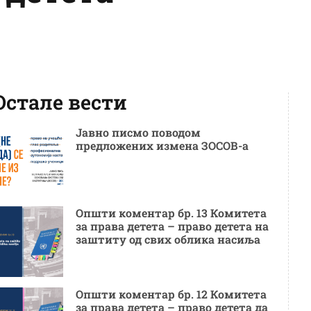
Остале вести
Јавно писмо поводом
предложених измена ЗОСОВ-а
Општи коментар бр. 13 Комитета
за права детета – право детета на
заштиту од свих облика насиља
Општи коментар бр. 12 Комитета
за права детета – право детета да