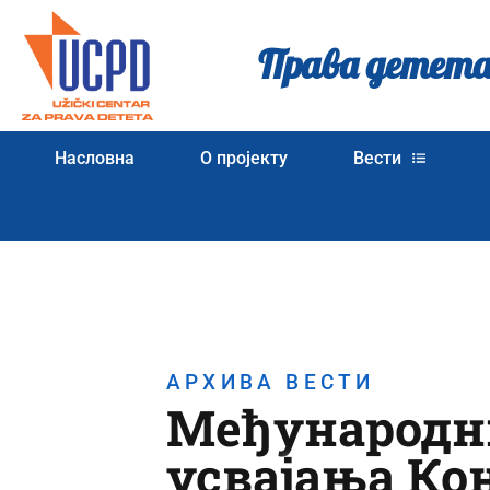
Права детета
Насловна
О пројекту
Вести
АРХИВА ВЕСТИ
Међународни
усвајања Ко