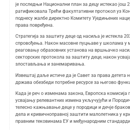
је последњи Национални план за децу истекао још 20
ратификовала Трећи факултативни протокол уз Конв
поднесу жалбе директно Комитету Уједињених нациј
права повређена.
Стратегија за заштиту деце од насиља је истекла 20
спровођења. Након масовне пуцњаве у школама у мај
реаговању образовних установа на вршњачко насиљ
секторских протокола за заштиту деце, након усва
злостављања и занемаривања.
Извештај даље истиче да је Савет за права детета 
држава обезбеди потребне ресурсе за његово функ
Када је реч о изменама закона, Европска комисија п
усвајању релевантних измена укључујући и Породич
телесно кажњавање деце у породици и дечје брако
дела и кривичноправној заштити малолетника у кри
правним тековинама ЕУ и међународним стандард