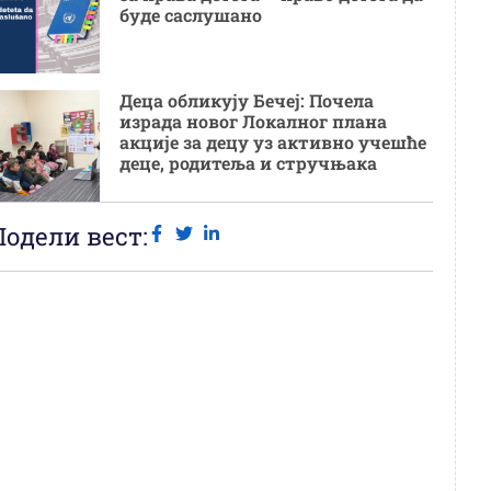
буде саслушано
Деца обликују Бечеј: Почела
израда новог Локалног плана
акције за децу уз активно учешће
деце, родитеља и стручњака
Подели вест: