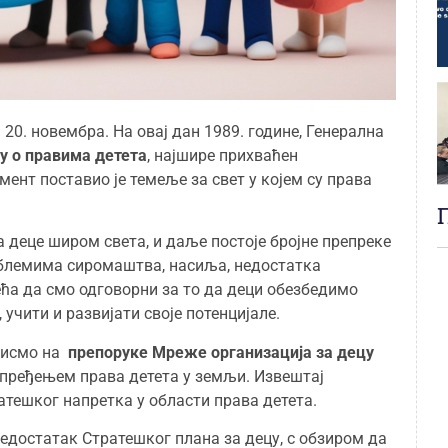
20. новембра. На овај дан 1989. године, Генерална
у о правима детета
, најшире прихваћен
ент поставио је темеље за свет у којем су права
 деце широм света, и даље постоје бројне препреке
роблемима сиромаштва, насиља, недостатка
ећа да смо одговорни за то да деци обезбедимо
 учити и развијати своје потенцијале.
 бисмо на
п
репоруке М
реже организација за децу
апређењем права детета у земљи. Извештај
атешког напретка у области права детета.
недостатак Стратешког плана за децу, с обзиром да