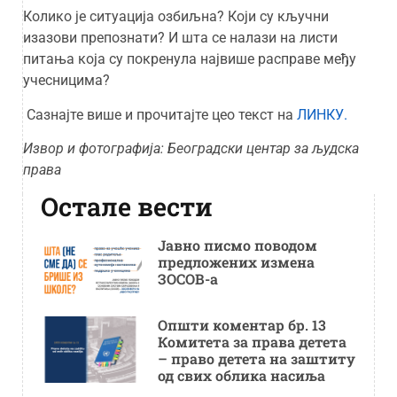
Колико је ситуација озбиљна? Који су кључни
изазови препознати? И шта се налази на листи
питања која су покренула највише расправе међу
учесницима?
Сазнајте више и прочитајте цео текст на
ЛИНКУ.
Извор и фотографија: Београдски центар за људска
права
Остале вести
Јавно писмо поводом
предложених измена
ЗОСОВ-а
Општи коментар бр. 13
Комитета за права детета
– право детета на заштиту
од свих облика насиља