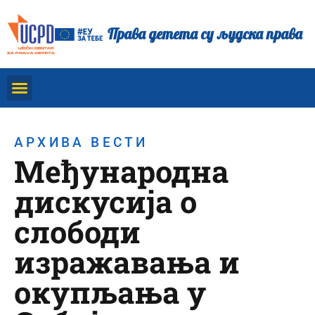
Права детета су људска права
АРХИВА ВЕСТИ
Међународна
дискусија о
слободи
изражавања и
окупљања у