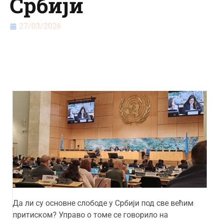
Србији
27/03/2026
Да ли су основне слободе у Србији под све већим
притиском? Управо о томе се говорило на