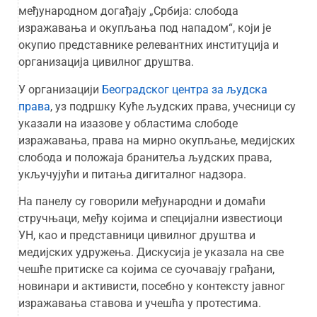
међународном догађају „Србија: слобода
изражавања и окупљања под нападом“, који је
окупио представнике релевантних институција и
организација цивилног друштва.
У организацији
Београдског центра за људска
права
, уз подршку Куће људских права, учесници су
указали на изазове у областима слободе
изражавања, права на мирно окупљање, медијских
слобода и положаја бранитеља људских права,
укључујући и питања дигиталног надзора.
На панелу су говорили међународни и домаћи
стручњаци, међу којима и специјални известиоци
УН, као и представници цивилног друштва и
медијских удружења. Дискусија је указала на све
чешће притиске са којима се суочавају грађани,
новинари и активисти, посебно у контексту јавног
изражавања ставова и учешћа у протестима.