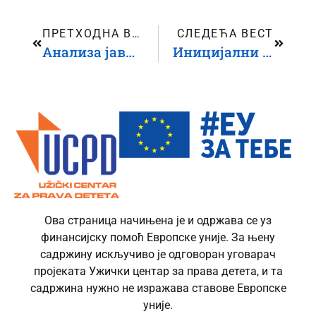
ПРЕТХОДНА ВЕСТ
СЛЕДЕЋА ВЕСТ
Анализа јавног конкурса за удружења у 2025. години Министарства заштите животне средине
Иницијални састанци и обуке партнерских организација на пројекту „Права детета су људска права“
Ова страница начињена је и одржава се уз
финансијску помоћ Европске уније. За њену
садржину искључиво је одговоран уговарач
пројеката Ужички центар за права детета, и та
садржина нужно не изражава ставове Европске
уније.