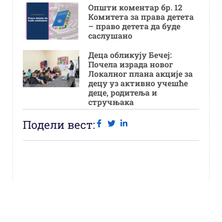
Општи коментар бр. 12
Комитета за права детета
– право детета да буде
саслушано
Деца обликују Бечеј:
Почела израда новог
Локалног плана акције за
децу уз активно учешће
деце, родитеља и
стручњака
Подели вест: