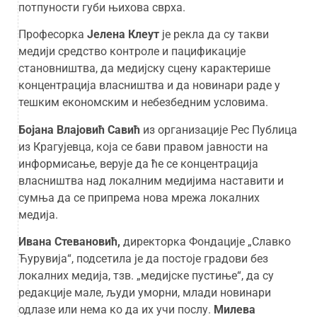
потпуности губи њихова сврха.
Професорка
Јелена Клеут
је рекла да су такви
медији средство контроле и пацификације
становништва, да медијску сцену карактерише
концентрација власништва и да новинари раде у
тешким економским и небезбедним условима.
Бојана Влајовић Савић
из организације Рес Публица
из Крагујевца, која се бави правом јавности на
информисање, верује да ће се концентрација
власништва над локалним медијима наставити и
сумња да се припрема нова мрежа локалних
медија.
Ивана Стевановић,
директорка Фондације „Славко
Ћурувија“, подсетила је да постоје градови без
локалних медија, тзв. „медијске пустиње“, да су
редакције мале, људи уморни, млади новинари
одлазе или нема ко да их учи послу.
Милева