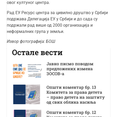
овог култуног центра.
Рад ЕУ Ресурс центра за цивилно друштво у Србији
подржава Делегација ЕУ у Србији и до сада су
подржали рад више од 2000 организација и
неформалних група у земљи.
Извор фотографија: БОШ
Остале вести
Јавно писмо поводом
предложених измена
ЗОСОВ-а
Општи коментар бр. 13
Комитета за права детета
– право детета на заштиту
од свих облика насиља
Општи коментар бр. 12