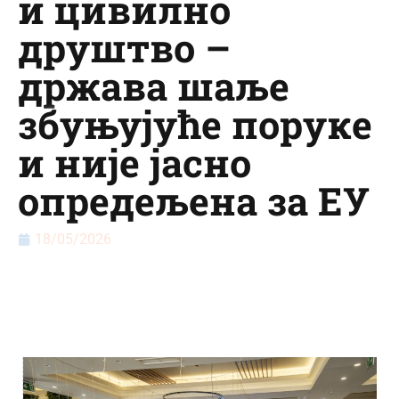
и цивилно
друштво –
држава шаље
збуњујуће поруке
и није јасно
опредељена за ЕУ
18/05/2026