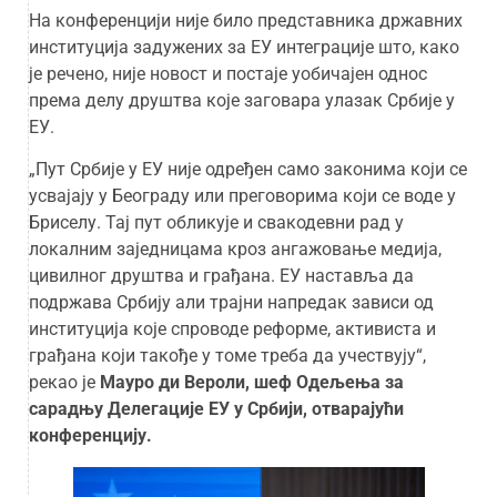
На конференцији није било представника државних
институција задужених за ЕУ интеграције што, како
је речено, није новост и постаје уобичајен однос
према делу друштва које заговара улазак Србије у
ЕУ.
„Пут Србије у ЕУ није одређен само законима који се
усвајају у Београду или преговорима који се воде у
Бриселу. Тај пут обликује и свакодевни рад у
локалним заједницама кроз ангажовање медија,
цивилног друштва и грађана. ЕУ наставља да
подржава Србију али трајни напредак зависи од
институција које спроводе реформе, активиста и
грађана који такође у томе треба да учествују“,
рекао је
Мауро ди Вероли, шеф Одељења за
сарадњу Делегације ЕУ у Србији, отварајући
конференцију.