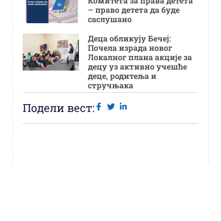
Комитета за права детета
– право детета да буде
саслушано
Деца обликују Бечеј:
Почела израда новог
Локалног плана акције за
децу уз активно учешће
деце, родитеља и
стручњака
Подели вест: