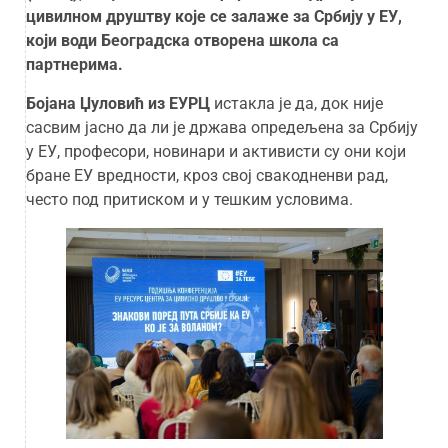
цивилном друштву које се залаже за Србију у ЕУ
,
који води Београдска отворена школа са
партнерима.
Бојана Џуловић из ЕУРЦ
истакла је да, док није
сасвим јасно да ли је држава опредељена за Србију
у ЕУ, професори, новинари и активисти су они који
бране ЕУ вредности, кроз свој свакодненви рад,
често под притиском и у тешким условима.