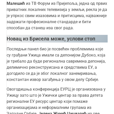
Малешић
из ТВ Форум из Пријепоља, једна од првих
приватних локалних телевизија у земљи, рекла је да
је упркос свим изазовима и притисцима, најважније
задржати професионалне стандарде и бити
способан да станеш иза свог рада.
Новац из Брисела може, услови стоп
Последњи панел био је посвећен проблемима које
су грађани Ужица имали са депонијом Дубоко, која
је требало да буде регионална савремена депонија,
делимично реконструисана и средствима ЕУ, а
догодило се да је због локалног занемривања,
константан извор загађења у овом делу Србије.
Овогодишња конференција ЕУРЦ је организована у
Ужицу зато што је Ужички центар за права детета
регионални ЕУ ресурс центар који помаже
организацијама и неформалним групама из
Западне Србије.
Јелена Жунић Цицварић
из ове