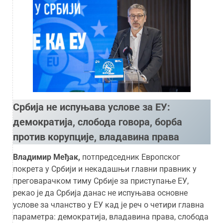
Србија не испуњава услове за ЕУ:
демократија, слобода говора, борба
против корупције, владавина права
Владимир Међак,
потпредседник Европског
покрета у Србији и некадашњи главни правник у
преговарачком тиму Србије за приступање ЕУ,
рекао је да Србија данас не испуњава основне
услове за чланство у ЕУ кад је реч о четири главна
параметра: демократија, владавина права, слобода