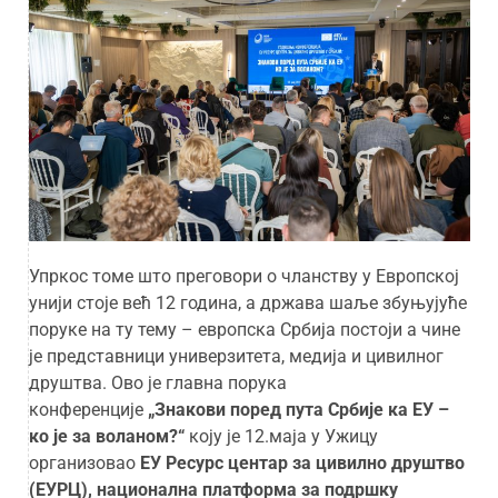
Упркос томе што преговори о чланству у Европској
унији стоје већ 12 година, а држава шаље збуњујуће
поруке на ту тему – европска Србија постоји а чине
је представници универзитета, медија и цивилног
друштва. Ово је главна порука
конференције
„Знакови поред пута Србије ка ЕУ –
ко је за воланом?“
коју је 12.маја у Ужицу
организовао
ЕУ Ресурс центар за цивилно друштво
(ЕУРЦ), национална платформа за подршку