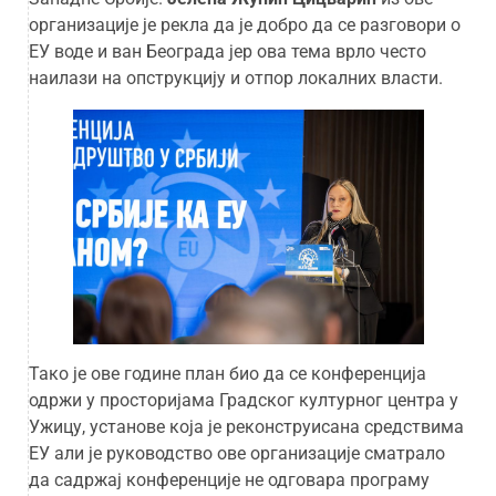
организације је рекла да је добро да се разговори о
ЕУ воде и ван Београда јер ова тема врло често
наилази на опструкцију и отпор локалних власти.
Тако је ове године план био да се конференција
одржи у просторијама Градског културног центра у
Ужицу, установе која је реконструисана средствима
ЕУ али је руководство ове организације сматрало
да садржај конференције не одговара програму