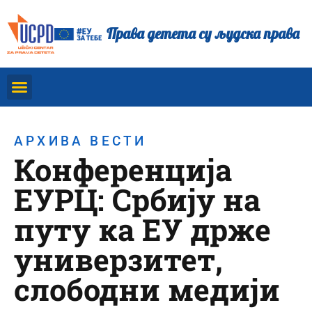
Права детета су људска права
АРХИВА ВЕСТИ
Конференција
ЕУРЦ: Србију на
путу ка ЕУ држе
универзитет,
слободни медији