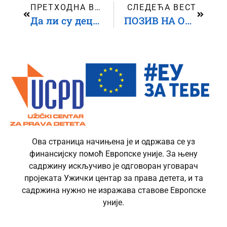
ПРЕТХОДНА ВЕСТ
СЛЕДЕЋА ВЕСТ
Да ли су деца у Србији заиста заштићена од дискриминације?
ПОЗИВ НА ОНЛАЈН ДЕБАТУ
Ова страница начињена је и одржава се уз
финансијску помоћ Европске уније. За њену
садржину искључиво је одговоран уговарач
пројеката Ужички центар за права детета, и та
садржина нужно не изражава ставове Европске
уније.