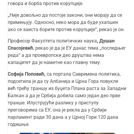
говора и борба против корупције.
„Није довољно да постоје закони, они морају да се
примењују. Односно, неко мора да буде ухапшен
ако се заиста борите против корупције“, рекао је он.
Професор Факултета политичких наука
, Душан
Спасојевић
, рекао је да је ЕУ данас тема „последњег
реда“ а да проевропски део друштва нема
капацитет да је наметне као главну тему.
Софија Поповић,
са портала Савремена политика,
подсетила је да су Албанија и Црна Гора повукле
већ трећу траншу из буџета Плана раста за Западни
Балкан а да је Србија добила само један део прве
транше. Илуструјући разлику у приступу
преговорима са ЕУ, она је рекла да у Србији
парламент ради 30 дана а у Црној Гори 120 дана
годишње.