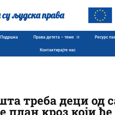
 су људска права
Подршка
Права детета – теме
Ресурс па
Контактирајте нас
шта треба деци од 
е план кроз који ће 