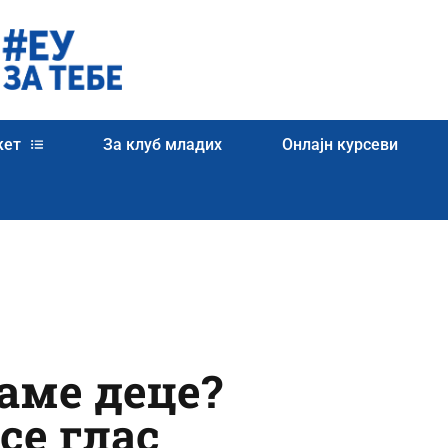
кет
За клуб младих
Онлајн курсеви
саме деце?
се глас