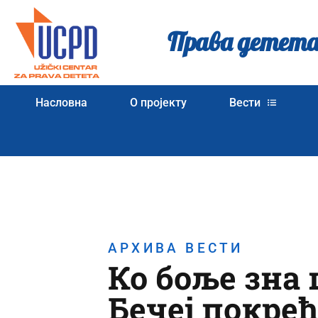
Права детета
Насловна
О пројекту
Вести
АРХИВА ВЕСТИ
Ко боље зна 
Бечеј покрећ