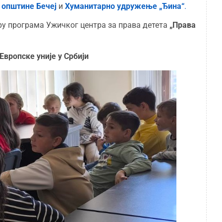
 општине Бечеј
и
Хуманитарно удружење „Ђина“
.
иру програма Ужичког центра за права детета
„Права
Европске уније у Србији