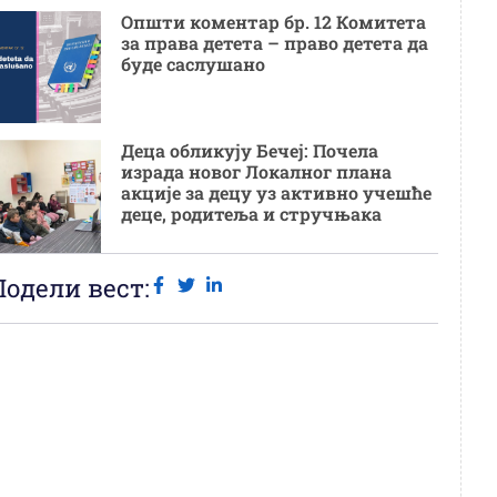
Општи коментар бр. 12 Комитета
за права детета – право детета да
буде саслушано
Деца обликују Бечеј: Почела
израда новог Локалног плана
акције за децу уз активно учешће
деце, родитеља и стручњака
Подели вест: