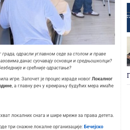
г града, одрасли углавном седе за столом и праве
 изазовима данас суочавају основци и средњошколци?
 безбедније и срећније одрастање?
ила игре. Започет је процес израде новог
Локалног
године
, а главну реч у креирању будућих мера имаће
хват локалних снага и шире мреже за права детета.
оде три снажне локалне организације
:
Бечејско