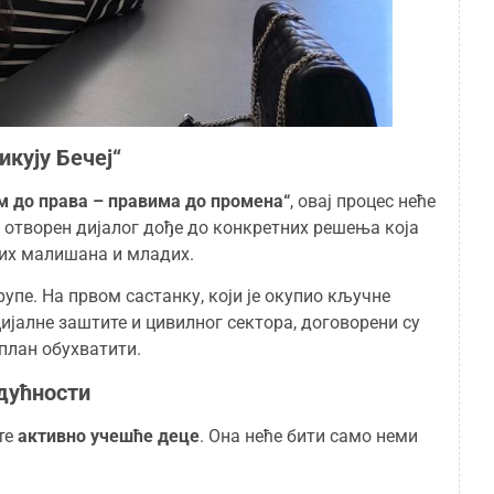
икују Бечеј“
ом до права – правима до промена“
, овај процес неће
з отворен дијалог дође до конкретних решења која
них малишана и младих.
пе. На првом састанку, који је окупио кључне
ијалне заштите и цивилног сектора, договорени су
план обухватити.
удућности
сте
активно учешће деце
. Она неће бити само неми