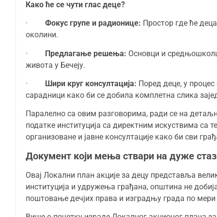
Како ће се чути глас деце?
·
Фокус групе и радионице:
Простор где ће деца
околини.
·
Предлагање решења:
Основци и средњошколци
живота у Бечеју.
·
Шири круг консултација:
Поред деце, у процес
сарадници како би се добила комплетна слика заје
Паралелно са овим разговорима, ради се на детаљно
податке институција са директним искуствима са те
организоване и јавне консултације како би сви грађ
Документ који мења ствари на дуже стаз
Овај Локални план акције за децу представља велик
институција и удружења грађана, општина не добија
поштовање дечјих права и изградњу града по мери
Више о почетку израде Локалног акционог плана за