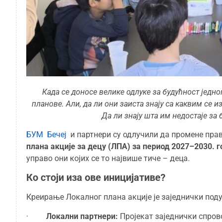
Када се доносе велике одлуке за будућност једно
планове. Али, да ли они заиста знају са каквим се
Да ли знају шта им недостаје за
БУМ Бечеј
и партнери су одлучили да промене прав
плана акције за децу (ЛПА) за период 2027–2030. 
управо они којих се то највише тиче – деца.
Ко стоји иза ове иницијативе?
Креирање Локалног плана акције је заједнички поду
·
Локални партнери:
Пројекат заједнички спров