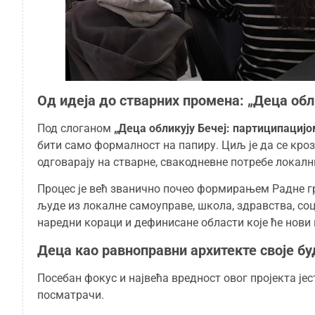
Од идеја до стварних промена: „Деца обл
Под слоганом
„Деца обликују Бечеј: партиципациј
бити само формалност на папиру. Циљ је да се кро
одговарају на стварне, свакодневне потребе локал
Процес је већ званично почео формирањем Радне гру
људе из локалне самоуправе, школа, здравства, соц
наредни кораци и дефинисане области које ће нови 
Деца као равноправни архитекте своје б
Посебан фокус и највећа вредност овог пројекта је
посматрачи.