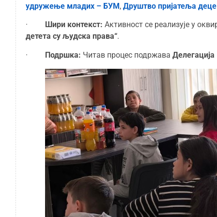
удружење младих – БУМ
,
Друштво пријатеља деце
·
Шири контекст:
Активност се реализује у окв
детета су људска права“
.
·
Подршка:
Читав процес подржава
Делегација 