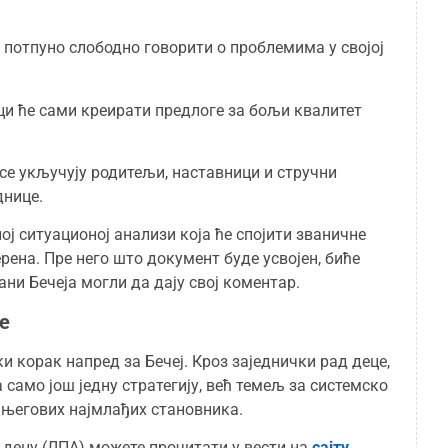
 потпуно слободно говорити о проблемима у својој
 ће сами креирати предлоге за бољи квалитет
 се укључују родитељи, наставници и стручни
днице.
ј ситуационој анализи која ће спојити званичне
рена. Пре него што документ буде усвојен, биће
ани Бечеја могли да дају свој коментар.
е
и корак напред за Бечеј. Кроз заједнички рад деце,
 само још једну стратегију, већ темељ за системско
 његових најмлађих становника.
 децу (ЛПА) можете прочитати у вести на
сајту