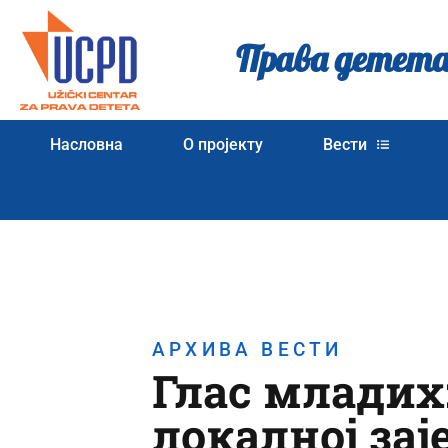
Права детета
Насловна
О пројекту
Вести
АРХИВА ВЕСТИ
Глас младих:
локалној за