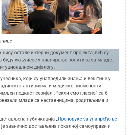
онице
нису остале интерни документ пројекта, већ су
а буду укључене у планирање политика за младе.
титуционалном дијалогу.
 учесника, који су унапредили знања и вештине у
адинског активизма и медијске писмености.
имљен подкаст серијал „Рекли смо гласно“ са 6
у повезали младе са наставницима, родитељима и
редстављена публикација „
Препоруке за унапређење
ја је званично достављена локалној самоуправи и