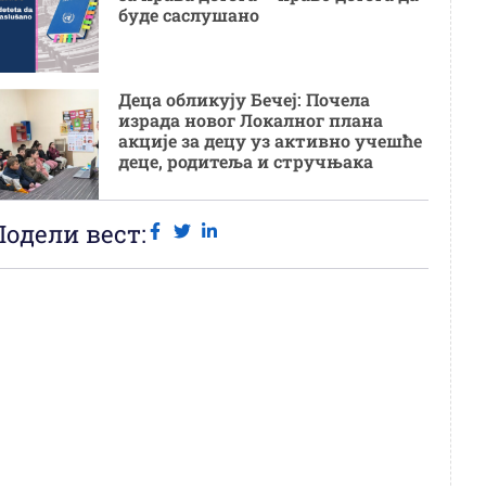
буде саслушано
Деца обликују Бечеј: Почела
израда новог Локалног плана
акције за децу уз активно учешће
деце, родитеља и стручњака
Подели вест: