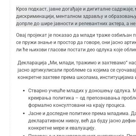
Кроз подкаст, јавне догађаје и дигиталне садржаје,
дискриминацији, менталном здрављу и образовању 
допрле до шире јавности и релевантних актера, а н
Овај пројекат је показао да млади траже озбиљан
се пружи знање и простор да говоре, они јасно арт
ли ће њихови гласови постати део одлука које облик
Декларација „Ми, млади, тражимо и захтевамо“ нас
јасно артикулисали проблеме са којима се суочава
конкретне захтеве према школама, институцијама 
Стварно учешће младих у доношењу одлука. Мл
креирања политика – од препознавања пробле
формално консултовани на крају процеса.
Јасне и доследне политике према младима. Да 
декларативном нивоу, већ да буду јасно дефи
конкретне мере и евалуацију.