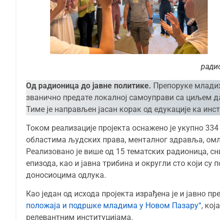
ради
Од радионица до јавне политике.
Препоруке младих 
званично предате локалној самоуправи са циљем д
Тиме је направљен јасан корак од едукације ка инс
Током реализације пројекта оснажено је укупно 334
областима људских права, менталног здравља, омл
Реализовано је више од 15 тематских радионица, сн
епизода, као и јавна трибина и округли сто који с
доносиоцима одлука.
Као један од исхода пројекта израђена је и јавно п
положаја и подршке младима у Новом Пазару“
, ко
релевантним институцијама.