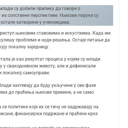
 млади су добили прилику да говоре о
из сопствене перспективе. Њихове поруке су
е остале затворене у учионицама.
 приступ њиховим ставовима и искуствима. Када им
икулишу проблеме и нуде решења. Остаје питање да
ују локалну заједницу.
тала је као резултат процеса у којем су млади
ју у свакодневном животу, али и дефинисали
и локалној самоуправи.
ади захтевају да буду укључени у све фазе
ма до праћења њихове примене, а не само
се политике које их се тичу не задржавају на
нисане, финансијски подржане и праћене кроз