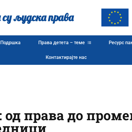
 су људска права
Подршка
Права детета – теме
Ресурс па
Контактирајте нас
 од права до проме
једници