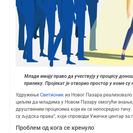
Млади имају право да учествују у процесу донош
прилику. Пројекат је отворио простор у коме су
Удружење
Светионик
из Новог Пазара реализовало 
циљем да младима у Новом Пазару омогући знање, 
друштвеним процесима који их се непосредно тичу. О
су људска права“, који спроводи Ужички центар за 
Проблем од кога се кренуло