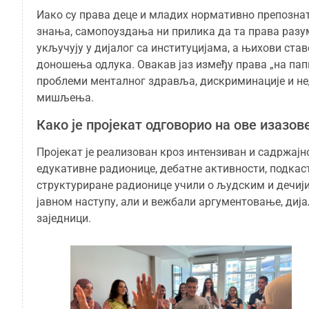
Иако су права деце и младих нормативно препознат
знања, самопоуздања ни прилика да та права разуме
укључују у дијалог са институцијама, а њихови став
доношења одлука. Овакав јаз између права „на пап
проблеми менталног здравља, дискриминације и н
мишљења.
Како је пројекат одговорио на ове изазов
Пројекат је реализован кроз интензиван и садржајн
едукативне радионице, дебатне активности, подкаст
структуриране радионице учили о људским и дечиј
јавном наступу, али и вежбали аргументовање, диј
заједници.