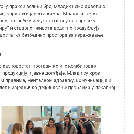
а, у пракси велики број младих нема довољно
, користи и јавно заступа. Млади се ретко
ови, потребе и искуства остају ван процеса
иру“ и стварног живота додатно продубљују
едостатка безбедних простора за изражавање
е
о разноврстан програм који је комбиновао
 продукцију и јавне догађаје. Млади су кроз
им правима, менталном здрављу, комуникацији и
алог и заједничко дефинисање проблема у локалној