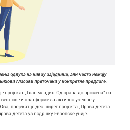
ења одлука на нивоу заједнице, али често немају
 њихови гласови преточени у конкретне предлоге
.
је пројекат „Глас младих: Од права до промена“ са
вештине и платформе за активно учешће у
вај пројекат је део ширег пројекта „Права детета
права детета уз подршку Европске уније.