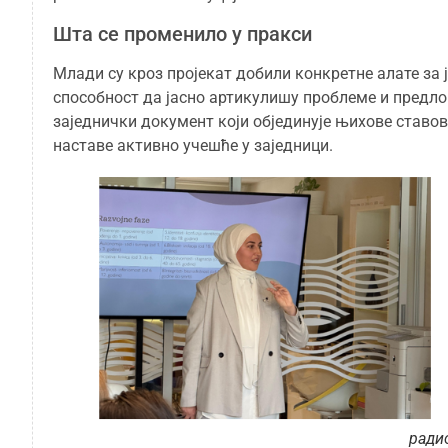
Шта се променило у пракси
Млади су кроз пројекат добили конкретне алате за 
способност да јасно артикулишу проблеме и предлог
заједнички документ који објединује њихове ставов
наставе активно учешће у заједници.
ради