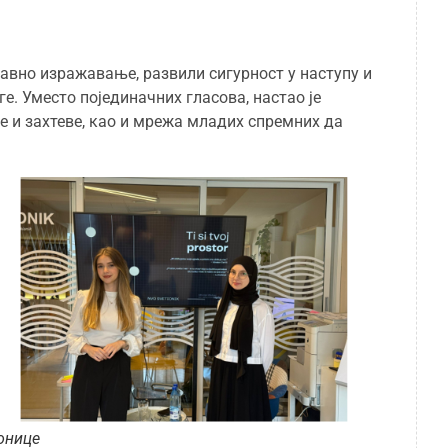
јавно изражавање, развили сигурност у наступу и
е. Уместо појединачних гласова, настао је
е и захтеве, као и мрежа младих спремних да
онице