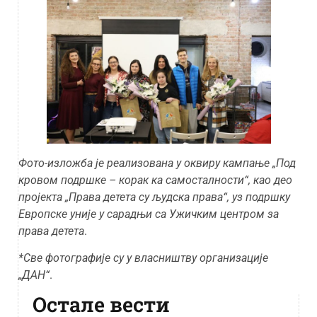
Фото-изложба је реализована у оквиру кампање
„Под
кровом подршке – корак ка самосталности“, као део
пројекта „Права детета су људска права“, уз подршку
Европске уније у сарадњи са Ужичким центром за
права детета
.
*Све фотографије су у власништву организације
„ДАН“
.
Остале вести