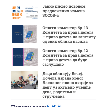
Јавно писмо поводом
предложених измена
ЗОСОВ-а
Општи коментар бр. 13
Комитета за права детета
– право детета на заштиту
од свих облика насиља
Општи коментар бр. 12
Комитета за права детета
– право детета да буде
саслушано
Деца обликују Бечеј:
Почела израда новог
Локалног плана акције за
децу уз активно учешће
деце, родитеља и
стручњака