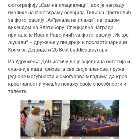
фотографију „Сам на клацкалици“, док је награду
публике на Инстаграму освојила
Тиљана Цветковић
за фотографију „Анђелала на плажи“, наградом
викендом на Златибору. Специјална награда
припала је Ивани Радојичић за фотографију „Искре
љубави“ – дружење у пицерији и посластичарници
Крем за Дејвида и 20 Best buddies другара.
Из Удружења ДАН истичу да је заједница богатија и
снажнија када прихвата све своје чланове, пружа
једнаке могућности и омогућава младима да кроз
креативност и учешће покажу своје способности и
таленте.