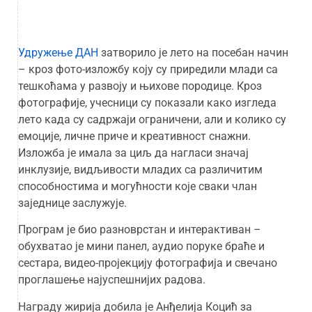
Удружење ДАН
затворило је лето на посебан начин
– кроз фото-изложбу коју су приредили млади са
тешкоћама у развоју и њихове породице. Кроз
фотографије, учесници су показали како изгледа
лето када су садржаји ограничени, али и колико су
емоције, личне приче и креативност снажни.
Изложба је имала за циљ да нагласи значај
инклузије, видљивости младих са различитим
способностима и могућности које сваки члан
заједнице заслужује.
Програм је био разноврстан и интерактиван –
обухватао је мини панел, аудио поруке браће и
сестара, видео-пројекцију фотографија и свечано
проглашење најуспешнијих радова.
Награду жирија добила је Анђелија Коцић за