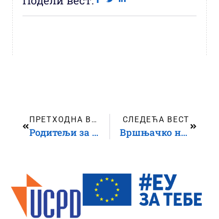
Подели вест:
ПРЕТХОДНА ВЕСТ
СЛЕДЕЋА ВЕСТ
Родитељи за дечија права – „Родитељ-неговатељ“
Вршњачко насиље: Проблем у понашању или дечји сигнал за помоћ?