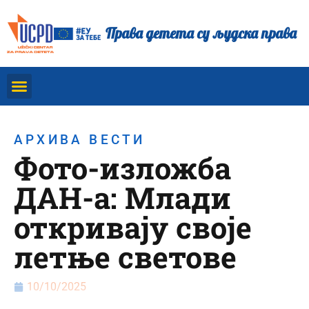
Права детета су људска права
АРХИВА ВЕСТИ
Фото-изложба
ДАН-а: Млади
откривају своје
летње светове
10/10/2025