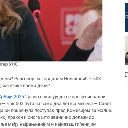
 деци? Разговор са Горданом Новаковић – 503
јске етике према деци?
рбији 2025.”
јасно показују да се професионални
 — чак 503 пута за само два летња месеца — Савет
ја би покренула поступак пред Комисијом за жалбе.
кој пракси и онога што званично долази до
даље међу најрањивијим и најнезаштићенијим