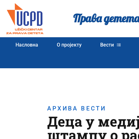
Права детета
Насловна
О пројекту
Вести
АРХИВА ВЕСТИ
Деца у медиј
штампу о ра