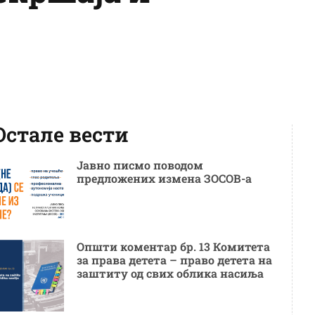
Остале вести
Јавно писмо поводом
предложених измена ЗОСОВ-а
Општи коментар бр. 13 Комитета
за права детета – право детета на
заштиту од свих облика насиља