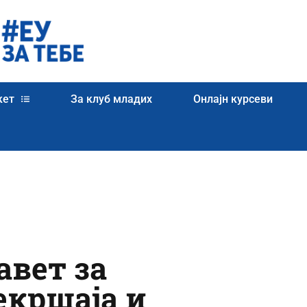
кет
За клуб младих
Онлајн курсеви
авет за
екршаја и