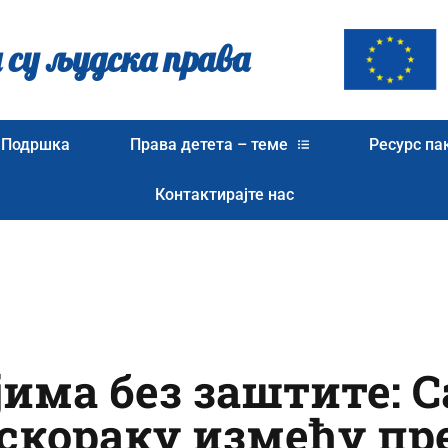
 су људска права
Подршка
Права детета – теме
Ресурс па
Контактирајте нас
има без заштите: С
скораку између пр