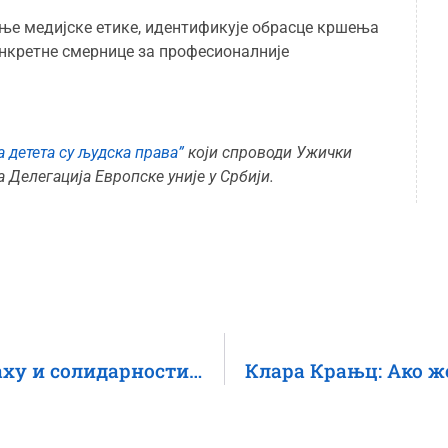
тање медијске етике, идентификује обрасце кршења
онкретне смернице за професионалније
а детета су људска права”
који спроводи Ужички
а Делегација Европске уније у Србији.
Средњошколци о протестима, страху и солидарности: Први пут смо добили прилику да се наш глас чује