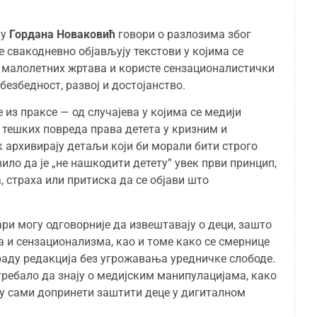
пу
Гордана Новаковић
говори о разлозима због
е свакодневно објављују текстови у којима се
т малолетних жртава и користе сензационалистички
безбедност, развој и достојанство.
из праксе — од случајева у којима се медији
 тешких повреда права детета у кризним и
к архивирају детаљи који би морали бити строго
ило да је „не нашкодити детету” увек први принцип,
, страха или притиска да се објави што
ари могу одговорније да извештавају о деци, зашто
са и сензационализма, као и томе како се смернице
раду редакција без угрожавања уредничке слободе.
ребало да знају о медијским манипулацијама, како
огу сами допринети заштити деце у дигиталном