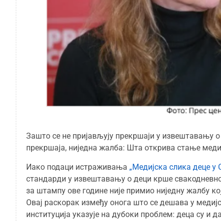
Зашто се не пријављују прекршаји у извештавању о
прекршаја, ниједна жалба: Шта открива стање меди
Иако подаци истраживања
„Медијска слика деце у С
стандарди у извештавању о деци крше свакодневно
за штампу ове године није примио ниједну жалбу ко
Овај раскорак између онога што се дешава у медијс
институција указује на дубоки проблем: деца су и 