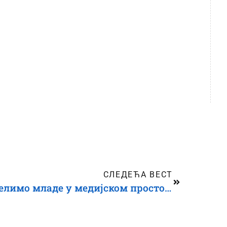
СЛЕДЕЋА ВЕСТ
Клара Крањц: Ако желимо младе у медијском простору, морамо бити тамо где су они