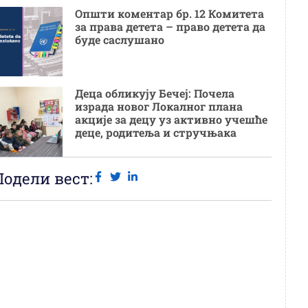
Општи коментар бр. 12 Комитета
за права детета – право детета да
буде саслушано
Деца обликују Бечеј: Почела
израда новог Локалног плана
акције за децу уз активно учешће
деце, родитеља и стручњака
Подели вест: