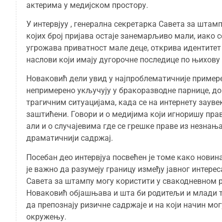
актерима у медијском простору.
У интервјуу , генерална секретарка Савета за штам
којих број пријава остаје занемарљиво мали, иако с
угрожава приватност мале деце, открива идентите
наслови који имају дугорочне последице по њихову 
Новаковић дели увид у најпроблематичније примере 
непримерено укључују у бракоразводне парнице, до
трагичним ситуацијама, када се на интернету зауве
заштићени. Говори и о медијима који игноришу прав
али и о случајевима где се грешке праве из незнања
драматичнији садржај.
Посебан део интервјуа посвећен је томе како новин
је важно да разумеју границу између јавног интере
Савета за штампу могу користити у свакодневном 
Новаковић објашњава и шта би родитељи и млади т
да препознају ризичне садржаје и на који начин м
окружењу.