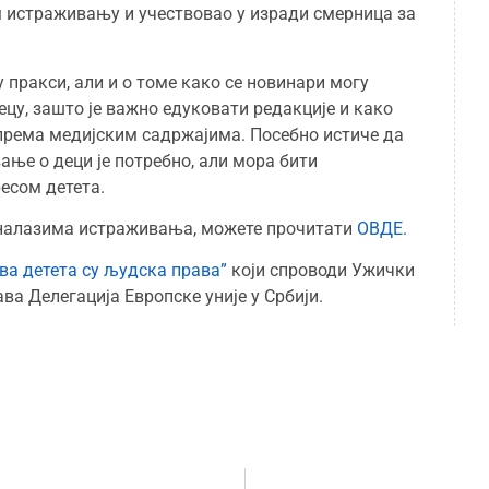
ом истраживању и учествовао у изради смерница за
 пракси, али и о томе како се новинари могу
цу, зашто је важно едуковати редакције и како
према медијским садржајима. Посебно истиче да
ање о деци је потребно, али мора бити
есом детета.
 налазима истраживања, можете прочитати
ОВДЕ.
ва детета су људска права”
који спроводи Ужички
ва Делегација Европске уније у Србији.