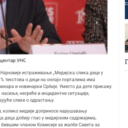
Најновије истраживање „Медијска слика деце у
1% текстова о деци на онлајн порталима има
овинара и новинарки Србије. Уместо да дете прикажу
 насиље, несреће и инцидентне ситуације,
ујуће слике о одрастању.
ји, колико медији доприносе нарушавању
да деца добију глас у медијским садржајима,
и бившим чланом Комисије за жалбе Савета за