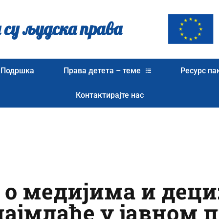
 су људска права
Подршка
Права детета – теме
Ресурс па
Контактирајте нас
 о медијима и деци
ајмлађе у јавном 