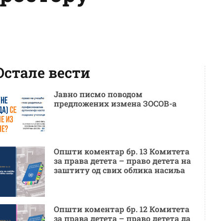
Остале вести
Јавно писмо поводом
предложених измена ЗОСОВ-а
Општи коментар бр. 13 Комитета
за права детета – право детета на
заштиту од свих облика насиља
Општи коментар бр. 12 Комитета
за права детета – право детета да