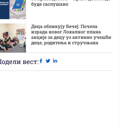
буде саслушано
Деца обликују Бечеј: Почела
израда новог Локалног плана
акције за децу уз активно учешће
деце, родитеља и стручњака
Подели вест: