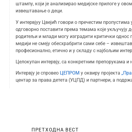
штампу, који је анализирао медијске прилоге у ов
извештавање о деци.
У интервјуу Цвејић говори о пречестим пропустима у
одговорно поставити према темама које укључују де
родитељи и млади могу изградити критички однос 
медији не смеју обесхрабрити сами себе – извештав
професионално, етично и у складу с најбољим интер
Целокупан интервју, са конкретним препорукама и
Интервју је спровео
ЦЕПРОМ
у оквиру пројекта
„Пра
центар за права детета (УЦПД) и партнери, а подржа
ПРЕТХОДНА ВЕСТ