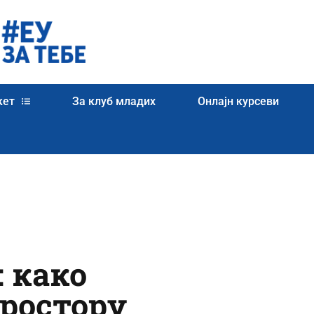
кет
За клуб младих
Онлајн курсеви
: како
простору