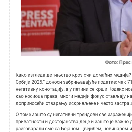
Како изгледа детињство кроз очи домаћих медија? 
Србији 2025.” доноси забрињавајуће податке: чак 7
негативну конотацију, а у петини се крши Кодекс н
као носиоца права, многи медији фокус стављају на
доприносећи стварању искривљене и често застраш
О томе зашто су негативни трендови све изражени
приватности и достојанства деце и зашто је важно 
разговарали смо са Бојаном Цвејићем, новинаром 