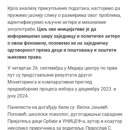
Кроз анализу прикупљених података, настојимо да
пружимо јаснију слику о размерима овог проблема,
идентификујемо кључне актере и механизме
злоупотребе.
Циљ ове иницијативе је да
информишемо ширу заједницу и политичке актере
о овом феномену, позовемо их на заједничку
одговорност према деци и поштовању и заштити
њихових права.
У четвртак 26. септембра у Медија центру по први
пут су представљени резултати другог
Мониторинга и компаративни преглед
предизборних процеса избора у децембру 2023. и
јуну 2024.
Панелисти на догађају били су: Весна Јањевћ
Поповић, школски психолог, дугогодишњи сарадник
Пријатеља деце Србије и УНИЦЕФ-а, аутор и коаутор
неколико приручника за родитеље, Првослав С.