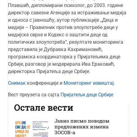
Плавшић, дипломирани психолог, до 2003. године
директор савезне Агенције за истраживање медија
и односа с јавношћу, аутор публикације ,,Деца и
медији – Правилник против злоупотребе деце у
медијске сврхе и Кодекс о заштити деце од
политичких злоупотреба“, резултате мониторинга
представила је Дубравка Кахримановић,
програмска координаторка у Пријатељима деце
Србије, разговор је модерирала Ива Ераковић,
директорка Пријатеља деце Србије.
Снимак
конференције и
Мониторинг извештај
.
Вест преузета са сајта
Пријатељи деце Србије
Остале вести
Јавно писмо поводом
предложених измена
ЗОСОВ-а