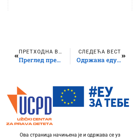
ПРЕТХОДНА ВЕСТ
СЛЕДЕЋА ВЕСТ
Преглед препорука упућених Србији од стране европских и тела Уједињених нација за људска права о деци са инвалидитетом и институционалној нези
Одржана едукативна радионица у ОШ „Миле Дубљевић“ на тему инклузивног образовања
Ова страница начињена је и одржава се уз