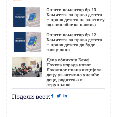
Општи коментар бр. 13
Комитета за права детета
– право детета на заштиту
од свих облика насиља
Општи коментар бр. 12
Комитета за права детета
– право детета да буде
саслушано
Деца обликују Бечеј:
Почела израда новог
Локалног плана акције за
децу уз активно учешће
деце, родитеља и
стручњака
Подели вест: