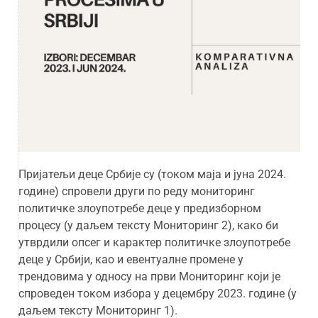
Пријатељи деце Србије су (током маја и јуна 2024.
године) спровели други по реду мониторинг
политичке злоупотребе деце у предизборном
процесу (у даљем тексту Мониторинг 2), како би
утврдили опсег и карактер политичке злоупотребе
деце у Србији, као и евентуалне промене у
трендовима у односу на први Мониторинг који је
спроведен током избора у децембру 2023. године (у
даљем тексту Мониторинг 1).