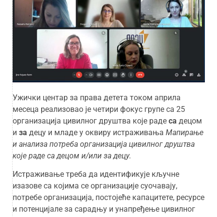
Ужички центар за права детета током априла
месеца реализовао је четири фокус групе са 25
организација цивилног друштва које раде
са
децом
и
за
децу и младе у оквиру истраживања
Мапирање
и анализа потреба организација цивилног друштва
које раде са децом и/или за децу.
Истраживање треба да идентификује кључне
изазове са којима се организације суочавају,
потребе организација, постојеће капацитете, ресурсе
и потенцијале за сарадњу и унапређење цивилног