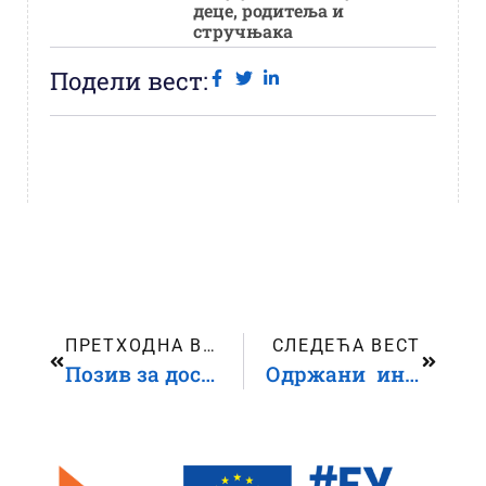
деце, родитеља и
стручњака
Подели вест:
ПРЕТХОДНА ВЕСТ
СЛЕДЕЋА ВЕСТ
Позив за достављање предлога пројеката – Донације за акционе пројекте у области права детета
Одржани иницијални састанци организација подржаних у оквиру два позива Ужичког центра за права детета