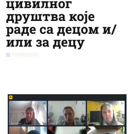
цивилног
друштва које
раде са децом и/
или за децу
29/05/2024