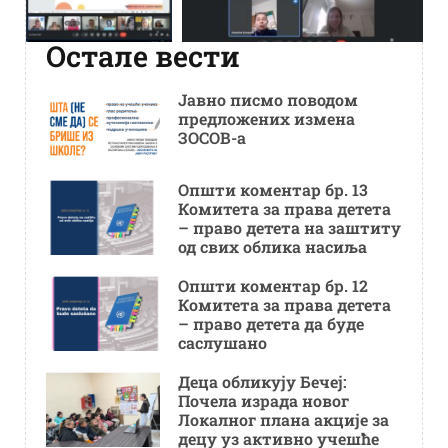
Остале вести
Јавно писмо поводом
предложених измена
ЗОСОВ-а
Општи коментар бр. 13
Комитета за права детета
– право детета на заштиту
од свих облика насиља
Општи коментар бр. 12
Комитета за права детета
– право детета да буде
саслушано
Деца обликују Бечеј:
Почела израда новог
Локалног плана акције за
децу уз активно учешће