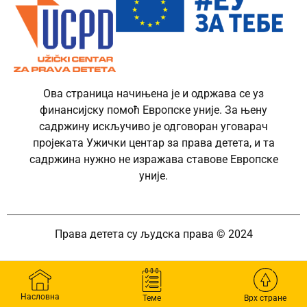
Ова страница начињена је и одржава се уз
финансијску помоћ Европске уније. За њену
садржину искључиво је одговоран уговарач
пројеката Ужички центар за права детета, и та
садржина нужно не изражава ставове Европске
уније.
Права детета су људска права © 2024
Насловна
Теме
Врх стране