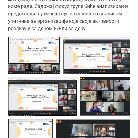
коме раде. Садржај фокус групе биће анализиран и
представљен у извештају, поткрепљен анализом
упитника за организације које своје активности
реализују са децом и/или за децу.