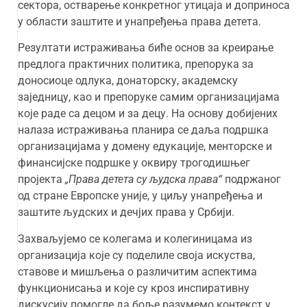
сектора, остварење конкретног утицаја и доприноса
у области заштите и унапређења права детета.
Резултати истраживања биће основ за креирање
предлога практичних политика, препорука за
доносиоце одлука, донаторску, академску
заједницу, као и препоруке самим организацијама
које раде са децом и за децу. На основу добијених
налаза истраживања планира се даља подршка
организацијама у домену едукације, менторске и
финансијске подршке у оквиру трогодишњег
пројекта
„Права детета су људска права“
подржаног
од стране Европске уније, у циљу унапређења и
заштите људских и дечјих права у Србији.
Захваљујемо се колегама и колегиницама из
организација које су поделиле своја искуства,
ставове и мишљења о различитим аспектима
функционисања и које су кроз инспиративну
дискусију помогле да боље разумемо контекст у