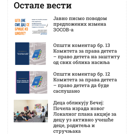
Остале вести
Јавно писмо поводом
предложених измена
ЗОСОВ-а
Општи коментар бр. 13
Комитета за права детета
– право детета на заштиту
од свих облика насиља
Општи коментар бр. 12
Комитета за права детета
– право детета да буде
саслушано
Деца обликују Бечеј:
Почела израда новог
Локалног плана акције за
децу уз активно учешће
деце, родитеља и
стручњака