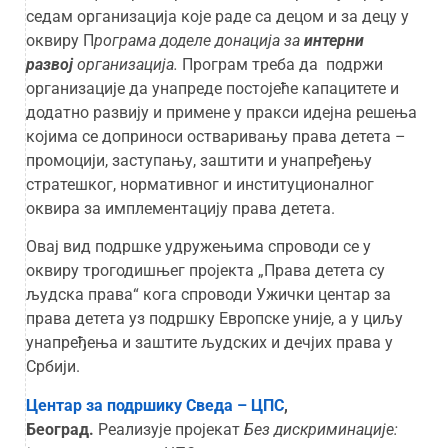
седам организација које раде са децом и за децу у
оквиру П
рограма доделе донација за
интерни
развој
организација.
Програм треба да подржи
организације да унапреде постојеће капацитете и
додатно развију и примене у пракси идејна решења
којима се доприноси остваривању права детета –
промоцији, заступању, заштити и унапређењу
стратешког, нормативног и институционалног
оквира за имплементацију права детета.
Овај вид подршке удружењима спроводи се у
оквиру трогодишњег пројекта „Права детета су
људска права“ кога спроводи Ужички центар за
права детета уз подршку Европске уније, а у циљу
унапређења и заштите људских и дечјих права у
Србији.
Центар за подршику Сведа – ЦПС
,
Београд.
Реализује пројекат
Без дискриминације: