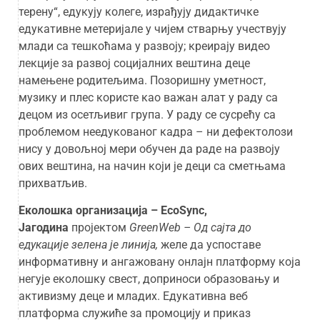
терену“, едукују колеге, израђују дидактичке
едукативне метеријале у чијем стварњу учествују
млади са тешкоћама у развоју; креирају видео
лекције за развој социјалних вештина деце
намењене родитељима. Позоришну уметност,
музику и плес користе као важан алат у раду са
децом из осетљивиг група. У раду се сусрећу са
проблемом неедукованог кадра – ни дефектолози
нису у довољној мери обучен да раде на развоју
ових вештина, на начин који је деци са сметњама
прихватљив.
Еколошка организација –
EcoSync,
Јагодина
пројектом
GreenWeb –
Од сајта до
едукације зелена је линија,
желе да успоставе
информативну и ангажовану онлајн платформу која
негује еколошку свест, доприноси образовању и
активизму деце и младих. Едукативна веб
платформа служиће за промоцију и приказ