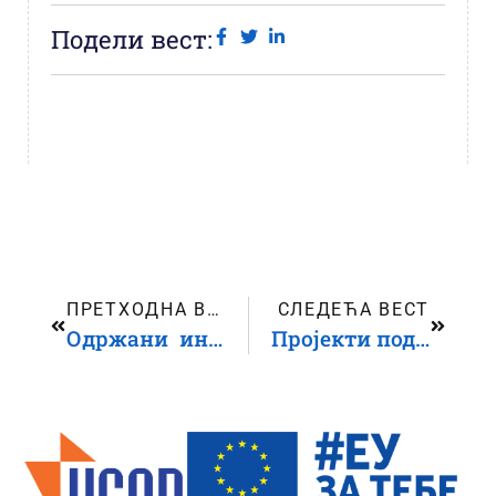
Подели вест:
ПРЕТХОДНА ВЕСТ
СЛЕДЕЋА ВЕСТ
Одржани иницијални састанци организација подржаних у оквиру два позива Ужичког центра за права детета
Пројекти подржани у оквиру Програма доделе донација за акционе пројекте у области права детета