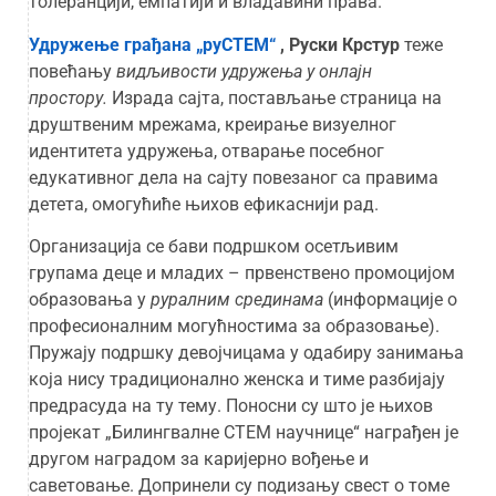
толеранцији, емпатији и владавини права.
Удружење грађана „руСТЕМ“
, Руски Крстур
теже
повећању
видљивости удружења у онлајн
простору.
Израда сајта, постављање страница на
друштвеним мрежама, креирање визуелног
идентитета удружења, отварање посебног
едукативног дела на сајту повезаног са правима
детета, омогућиће њихов ефикаснији рад.
Организација се бави подршком осетљивим
групама деце и младих – првенствено промоцијом
образовања у
руралним срединама
(информације о
професионалним могућностима за образовање).
Пружају подршку девојчицама у одабиру занимања
која нису традиционално женска и тиме разбијају
предрасуда на ту тему. Поносни су што је њихов
пројекат „Билингвалне СТЕМ научнице“ награђен је
другом наградом за каријерно вођење и
саветовање. Допринели су подизању свест о томе