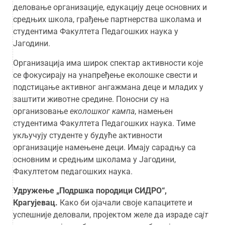
деловање организације, едукацију деце основних и
средњих школа, грађење партнерства школама и
студентима Факултета Педагошких наука у
Јагодини.
Организација има широк спектар активности које
се фокусирају на унапређење еколошке свести и
подстицање активног ангажмана деце и младих у
заштити животне средине. Поносни су на
организовање
еколошког кампа
, намењен
студентима Факултета Педагошких наука. Тиме
укључују студенте у будуће активности
организације намењене деци. Имају сарадњу са
основним и средњим школама у Јагодини,
Факултетом педагошких наука.
Удружење „Подршка породици СИДРО“,
Крагујевац.
Како би ојачали своје капацитете и
успешније деловали, пројектом желе да израде
сајт