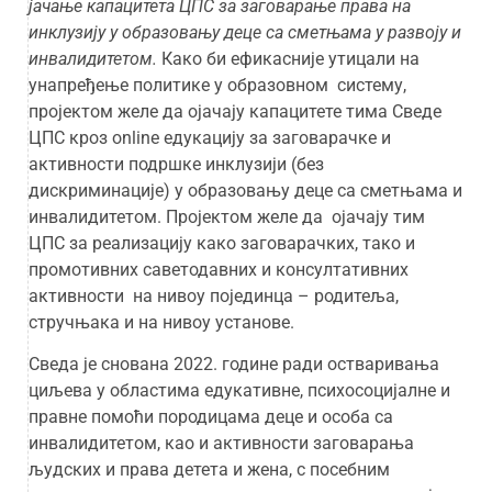
јачање капацитета ЦПС за заговарање права на
инклузију у образовању деце са сметњама у развоју и
инвалидитетом
.
Како би ефикасније утицали на
унапређење политике у образовном систему,
пројектом желе да ојачају капацитете тима Сведе
ЦПС кроз online едукацију за заговарачке и
активности подршке инклузији (без
дискриминације) у образовању деце са сметњама и
инвалидитетом. Пројектом желе да ојачају тим
ЦПС за реализацију како заговарачких, тако и
промотивних саветодавних и консултативних
активности на нивоу појединца – родитеља,
стручњака и на нивоу установе.
Сведа је снована 2022. године ради остваривања
циљева у областима едукативне, психосоцијалне и
правне помоћи породицама деце и особа са
инвалидитетом, као и активности заговарања
људских и права детета и жена, с посебним