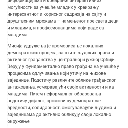
информацијама и креирање интерактивних
могућности за учешће младих у креирању
интересантног и корисног садржаја на сајту и
друштвеним мрежама – намењеног пре свега деци
и младима, и професионалцима који раде са
младима.
Мисија удружења је промовисање локалних
демократских процеса, заштите људских права и
активног грађанства у централној и јужној Србији.
Верују у фундаментално право грађана на учешће у
процесима одлучивања који утичу на њихове
заједнице. Подстичу различите облике грађанског
ангажовања, усмеравајући своје активности и ка
младима. Путем неформалног образовања
подстичу дијалог, промовишу демократске
вредности, солидарност, омогућавајући људима и
заједницама да активно обликују своје локално
окружење.