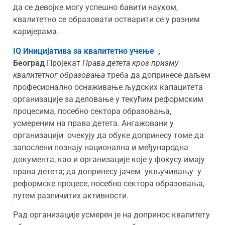
да се девојке могу успешно бавити науком,
квалитетно се образовати остварити се у разним
каријерама.
IQ Иницијатива за квалитетно учење
,
Београд
Пројекат
Права детета кроз призму
квалитетног образовања
треба да допринесе даљем
професионално оснаживање људских капацитета
организације за деловање у текућим реформским
процесима, посебно сектора образовања,
усмереним на права детета. Ангажовани у
организацији очекују да обуке допринесу томе да
запослени познају национална и међународна
документа, као и организације које у фокусу имају
права детета; да допринесу јачем укључивању у
реформске процесе, посебно сектора образовања,
путем различитих активности.
Рад организације усмерен је на допринос квалитету