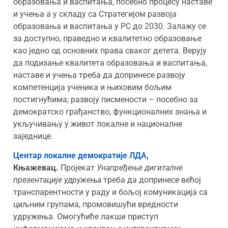
образовања и васпитања, посебно процесу наставе
и учења а у складу са Стратегијом развоја
образовања и васпитања у РС до 2030. Залажу се
за доступно, праведно и квалитетно образовање
као једно од основних права сваког детета. Верују
да подизање квалитета образовања и васпитања,
наставе и учења треба да допринесе развоју
компетенција ученика и њиховим бољим
постигнућима; развоју писмености – посебно за
демократско грађанство, функционалних знања и
укључивању у живот локалне и националне
заједнице.
Центар локалне демократије ЛДА
,
Књажевац
.
Пројекат
Унапређење дигиталне
презентације удружења
треба да допринесе већој
транспарентности у раду и бољој комуникација са
циљним групама, промовишући вредности
удружења. Омогућиће лакши приступ