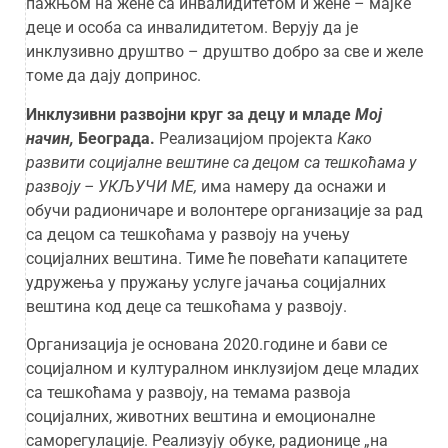
пажњом на жене са инвалидитетом и жене – мајке
деце и особа са инвалидитетом. Верују да је
инклузивно друштво – друштво добро за све и желе
томе да дају допринос.
Инклузивни развојни круг за децу и младе
Мој
начин,
Београда.
Реализацијом пројекта
Како
развити социјалне вештине са децом са тешкоћама у
развоју – УКЉУЧИ МЕ,
има намеру да оснажи и
обучи радионичаре и волонтере организације за рад
са децом са тешкоћама у развоју на учењу
социјалних вештина. Тиме ће повећати капацитете
удружења у пружању услуге јачања социјалних
вештина код деце са тешкоћама у развоју.
Организација је основана 2020.године и бави се
социјалном и културалном инклузијом деце младих
са тешкоћама у развоју, на темама развоја
социјалних, животних вештина и емоционалне
саморегулације. Реализују обуке, радионице „на