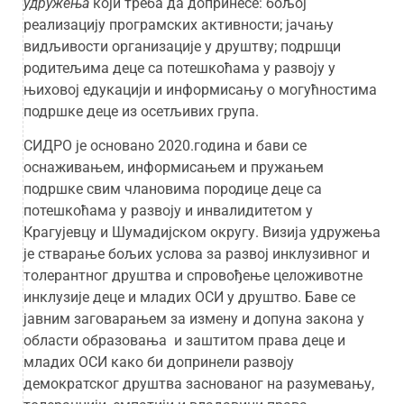
удружења
који треба да допринесе: бољој
реализацију програмских активности; јачању
видљивости организације у друштву; подршци
родитељима деце са потешкоћама у развоју у
њиховој едукацији и информисању о могућностима
подршке деце из осетљивих група.
СИДРО је основано 2020.година и бави се
оснаживањем, информисањем и пружањем
подршке свим члановима породице деце са
потешкоћама у развоју и инвалидитетом у
Крагујевцу и Шумадијском округу. Визија удружења
је стварање бољих услова за развој инклузивног и
толерантног друштва и спровођење целоживотне
инклузије деце и младих ОСИ у друштво. Баве се
јавним заговарањем за измену и допуна закона у
области образовања и заштитом права деце и
младих ОСИ како би допринели развоју
демократског друштва заснованог на разумевању,