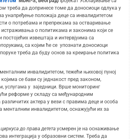
дитетом
MDRI-S, Београд
Пројекат
Усклађивање са
том
треба да допринесе томе да доносиоци одлука у
е за унапређење положаја деце са инвалидитетом
ности о потребама и препрекама за остваривање
г истраживања о политикама и законима који се
 постојећих извештаја и интервјуима са
епорукама
,
са којим ће се упознати доносиоци
епоруке треба да буду основ за креирање политика
а менталним инвалидитетом, тежећи њиховој пуној
којима се бави су једнакост пред законом,
, услугама у заједници. Врше мониторинг
јући реформе у складу са међународним
 различитих актера у вези с правима деце и особа
са менталним инвалидитетом, оснажујући их за
циркуса до права детета
усмерен је на оснаживање
ва интеграција у образовни систем. Треба да