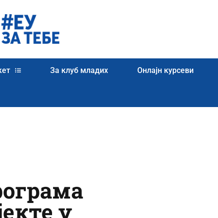
кет
За клуб младих
Онлајн курсеви
рограма
јекте у