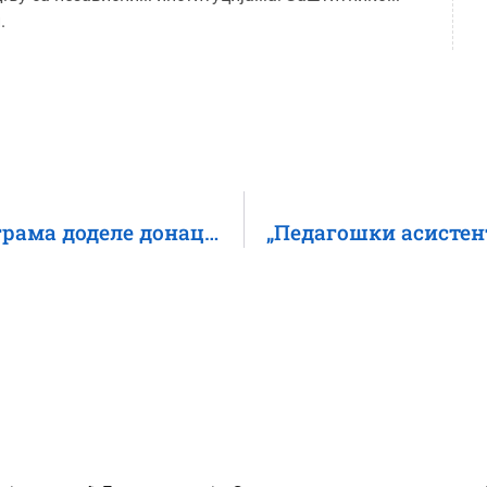
.
Пројекти подржани у оквиру Програма доделе донација за интерни развој организација