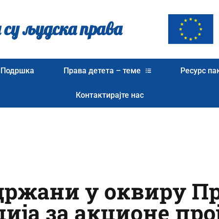
 су људска права
Подршка
Права детета – теме
Ресурс па
Контактирајте нас
држани у оквиру П
ија за акционе про