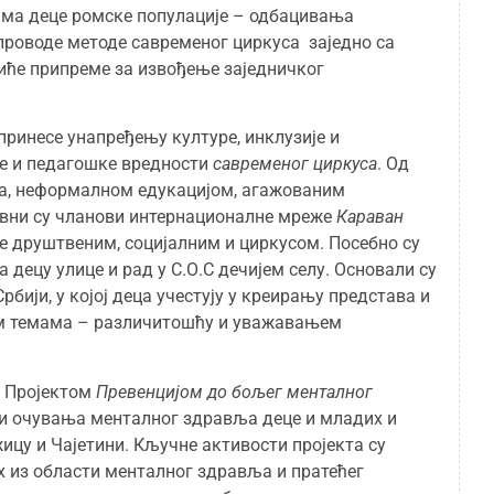
ма деце ромске популације – одбацивања
спроводе методе савременог циркуса заједно са
иће припреме за извођење заједничког
принесе унапређењу културе, инклузије и
не и педагошке вредности
савременог циркуса
. Од
ма, неформалном едукацијом, агажованим
вни су чланови интернационалне мреже
Караван
аве друштвеним, социјалним и циркусом. Посебно су
децу улице и рад у С.О.С дечијем селу. Основали су
бији, у којој деца учестују у креирању представа и
им темама – различитошћу и уважавањем
М
Пројектом
Превенцијом до бољег менталног
ти очувања менталног здравља деце и младих и
ицу и Чајетини. Кључне активости пројекта су
из области менталног здравља и пратећег