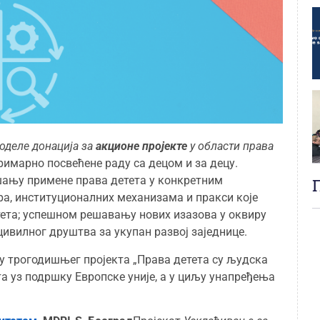
оделе донација за
акционе пројекте
у области права
римарно посвећене раду са децом и за децу.
шању примене права детета у конкретним
а, институционалних механизама и пракси које
тета; успешном решавању нових изазова у оквиру
цивилног друштва за укупан развој заједнице.
у трогодишњег пројекта „Права детета су људска
а уз подршку Европске уније, а у циљу унапређења