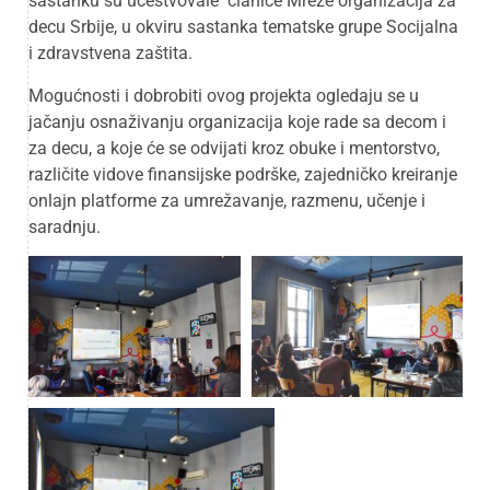
sastanku su učestvovale članice Mreže organizacija za
decu Srbije, u okviru sastanka tematske grupe Socijalna
i zdravstvena zaštita.
Mogućnosti i dobrobiti ovog projekta ogledaju se u
jačanju osnaživanju organizacija koje rade sa decom i
za decu, a koje će se odvijati kroz obuke i mentorstvo,
različite vidove finansijske podrške, zajedničko kreiranje
onlajn platforme za umrežavanje, razmenu, učenje i
saradnju.