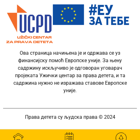
Ова страница начињена је и одржава се уз
финансијску помоћ Европске уније. За њену
садржину искључиво је одговоран уговарач
пројеката Ужички центар за права детета, и та
садржина нужно не изражава ставове Европске
уније.
Права детета су људска права © 2024