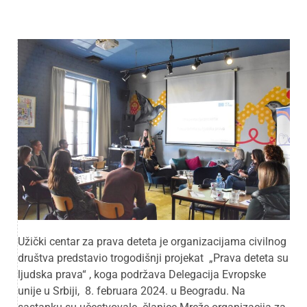
Užički centar za prava deteta je organizacijama civilnog
društva predstavio trogodišnji projekat „Prava deteta su
ljudska prava“ , koga podržava Delegacija Evropske
unije u Srbiji, 8. februara 2024. u Beogradu. Na