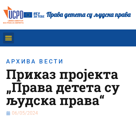
Права детета су људска права
АРХИВА ВЕСТИ
Приказ пројекта
„Права детета су
људска права“
06/05/2024