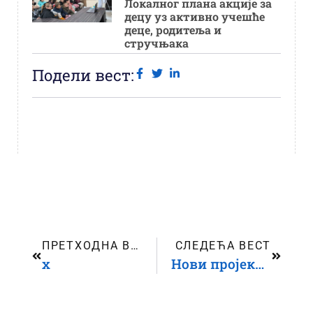
Локалног плана акције за
децу уз активно учешће
деце, родитеља и
стручњака
Подели вест:
ПРЕТХОДНА ВЕСТ
СЛЕДЕЋА ВЕСТ
x
Нови пројекат Ужичког центра за права детета – Права детета су људска права