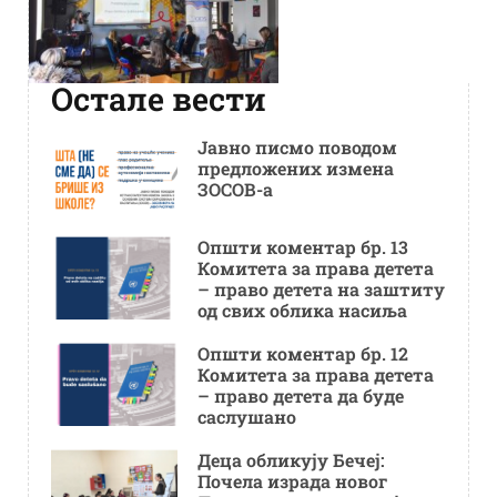
Остале вести
Јавно писмо поводом
предложених измена
ЗОСОВ-а
Општи коментар бр. 13
Комитета за права детета
– право детета на заштиту
од свих облика насиља
Општи коментар бр. 12
Комитета за права детета
– право детета да буде
саслушано
Деца обликују Бечеј:
Почела израда новог