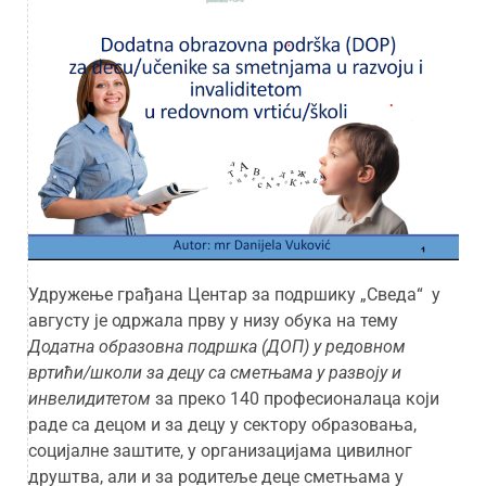
Удружење грађана Центар за подршику „Сведа“ у
августу је одржала прву у низу обука на тему
Додатна образовна подршка (ДОП) у редовном
вртићи/школи за децу са сметњама у развоју и
инвелидитетом
за преко 140 професионалаца који
раде са децом и за децу у сектору образовања,
социјалне заштите, у организацијама цивилног
друштва, али и за родитеље деце сметњама у