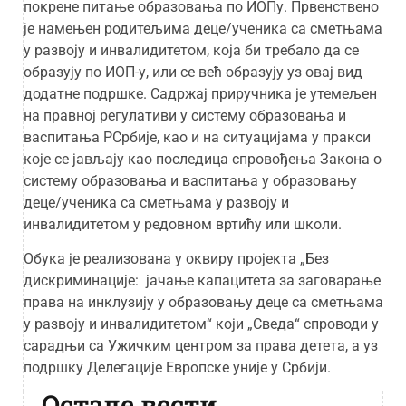
покрене питање образовања по ИОПу. Првенствено
је намењен родитељима деце/ученика са сметњама
у развоју и инвалидитетом, која би требало да се
образују по ИОП-у, или се већ образују уз овај вид
додатне подршке. Садржај приручника је утемељен
на правној регулативи у систему образовања и
васпитања РСрбије, као и на ситуацијама у пракси
које се јављају као последица спровођења Закона о
систему образовања и васпитања у образовању
деце/ученика са сметњама у развоју и
инвалидитетом у редовном вртићу или школи.
Обука је реализована у оквиру пројекта „Без
дискриминације: јачање капацитета за заговарање
права на инклузију у образовању деце са сметњама
у развоју и инвалидитетом“ који „Сведа“ спроводи у
сарадњи са Ужичким центром за права детета, а уз
подршку Делегације Европске уније у Србији.
Остале вести