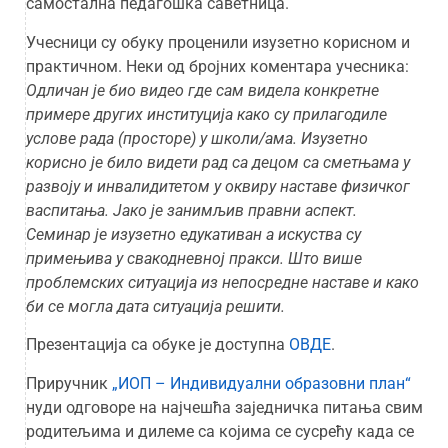
самостална педагошка саветница.
Учесници су обуку проценили изузетно корисном и
практичном. Неки од бројних коментара учесника:
Одличан је био видео где сам видела конкретне
примере других институција како су прилагодиле
услове рада (просторе) у школи/ама. Изузетно
корисно је било видети рад са децом са сметњама у
развоју и инвалидитетом у оквиру наставе физичког
васпитања. Јако је занимљив правни аспект.
Семинар је изузетно едукативан а искуства су
примењива у свакодневној пракси. Што више
проблемских ситуација из непосредне наставе и како
би се могла дата ситуација решити.
Презентација са обуке је доступна
ОВДЕ
.
Приручник
„ИОП – Индивидуални образовни план“
нуди одговоре на најчешћа заједничка питања свим
родитељима и дилеме са којима се сусрећу када се