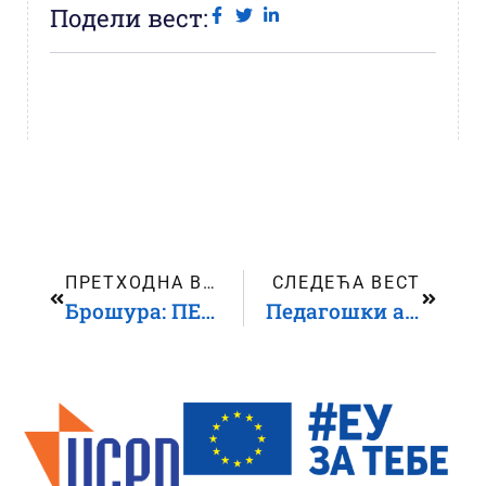
Подели вест:
ПРЕТХОДНА ВЕСТ
СЛЕДЕЋА ВЕСТ
Брошура: ПЕДАГОШКИ АСИСТЕНТ за децу са сметњама у развоју – обавезно занимање у инклузивној школи
Педагошки асистент за децу са сметњама у развоју и инвалидитетом – извор подршке