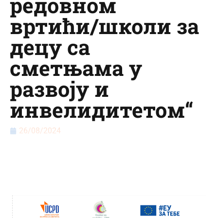
редовном
вртићи/школи за
децу са
сметњама у
развоју и
инвелидитетом“
26/08/2024