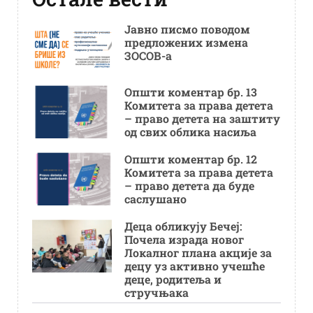
Јавно писмо поводом
предложених измена
ЗОСОВ-а
Општи коментар бр. 13
Комитета за права детета
– право детета на заштиту
од свих облика насиља
Општи коментар бр. 12
Комитета за права детета
– право детета да буде
саслушано
Деца обликују Бечеј:
Почела израда новог
Локалног плана акције за
децу уз активно учешће
деце, родитеља и
стручњака