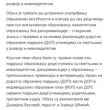
развоју и инвелидитетом,
Обука је требало да допринесе унапређењу
образовних могућности и осигура да сва деце имају
приступ инклузивном образовању, квалитетном
образовању без дискриминације – стицањем
знања о правима и начинима реализације додатне
образовне подршке (ДОП) ученицима са сметњама
у развоју и инвалидитетом.
Кључне теме обуке биле су: правни оквир као
подршка образовању деце/ученика са сметњама и
инвалидитетом; дискриминација у образовању –
препознавање, превенција и интервенција; право на
додатну образовну подршку (ДОП); врсте ДОП-а;
индивидуално образовни план (ИОП) као ДОП;
сервиси подршке деци/ученицима, родитељима,
просветном кадру. Обуку су реализовале мр
Данијела Вуковић, педагог и Зорица Шћекић,