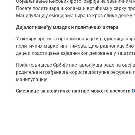
Објављивање њихових фотографија на званичним к
Посете политичара школама и вртићима у сврху пр
Манипулацију емоцијама бирача кроз слике деце 
Дијалог између младих и политичких актера
У оквиру пројекта организована је и радионица која
политичких маркетинг тимова. Циљ радионице био ј
деце и подстицање заједничког деловања у заштити
Пријатељи деце Србије настављају да раде на овој в
родитеље и грађане да користе доступне ресурсе и п
манипулације.
Смернице за политичке партије можете преузети
О