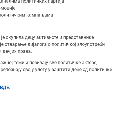
аналима политичких партија
омоције
у политичким кампањама
 је окупила децу активисте и представнике
е отварање дијалога о политичкој злоупотреби
 дечјих права.
ажној теми и позивају све политичке актере,
репознају своју улогу у заштити деце од политичке
ВДЕ.