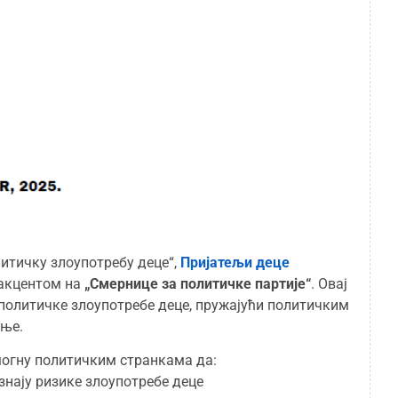
литичку злоупотребу деце“,
Пријатељи деце
 акцентом на
„Смернице за политичке партије“
. Овај
олитичке злоупотребе деце, пружајући политичким
ање.
могну политичким странкама да:
нају ризике злоупотребе деце