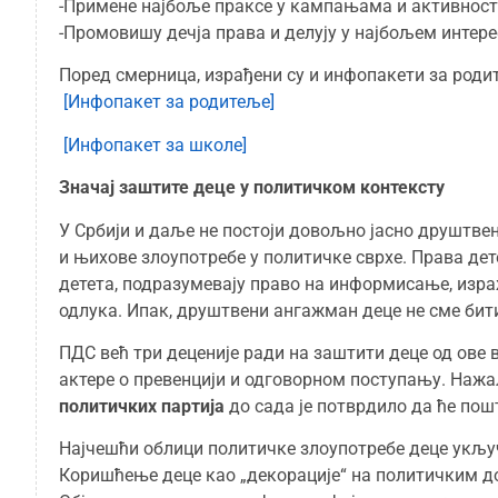
-Примене најбоље праксе у кампањама и активнос
-Промовишу дечја права и делују у најбољем интере
Поред смерница, израђени су и инфопакети за роди
[Инфопакет за родитеље]
[Инфопакет за школе]
Значај заштите деце у политичком контексту
У Србији и даље не постоји довољно јасно друштве
и њихове злоупотребе у политичке сврхе. Права де
детета, подразумевају право на информисање, из
одлука. Ипак, друштвени ангажман деце не сме бит
ПДС већ три деценије ради на заштити деце од ове в
актере о превенцији и одговорном поступању. Нажа
политичких партија
до сада је потврдило да ће пош
Најчешћи облици политичке злоупотребе деце укључ
Коришћење деце као „декорације“ на политичким д