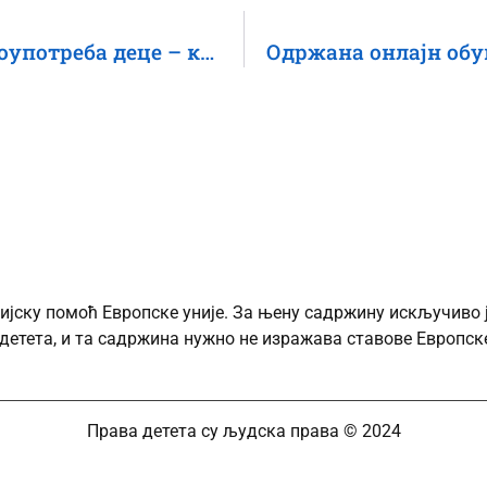
Реализована обука „Политичка злоупотреба деце – како је препознати и разликовати од партиципације деце у друштвеном животу“
ијску помоћ Европске уније. За њену садржину искључиво 
детета, и та садржина нужно не изражава ставове Европске
Права детета су људска права © 2024