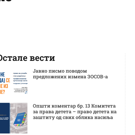
Остале вести
Јавно писмо поводом
предложених измена ЗОСОВ-а
Општи коментар бр. 13 Комитета
за права детета – право детета на
заштиту од свих облика насиља