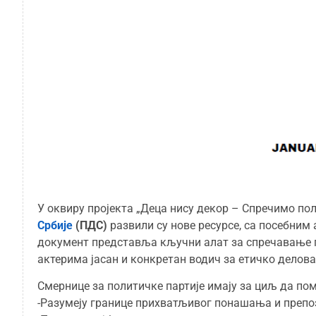
У оквиру пројекта „Деца нису декор – Спречимо по
Србије
(ПДС)
развили су нове ресурсе, са посебним
документ представља кључни алат за спречавање п
актерима јасан и конкретан водич за етичко делов
Смернице за политичке партије имају за циљ да по
-Разумеју границе прихватљивог понашања и препоз