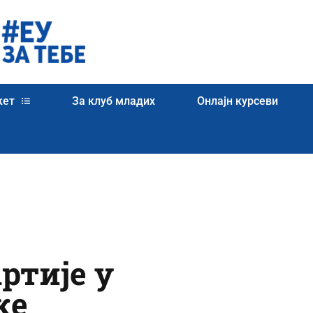
кет
За клуб младих
Онлајн курсеви
ртије у
ке