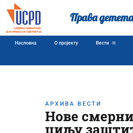
Права детета
Насловна
О пројекту
Вести
АРХИВА ВЕСТИ
Нове смерни
циљу заштит