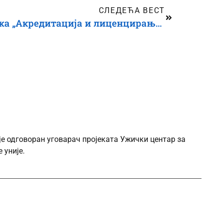
СЛЕДЕЋА ВЕСТ
Одржана онлајн обука „Акредитација и лиценцирање у систему социјалне заштите“
је одговоран уговарач пројеката Ужички центар за
 уније.