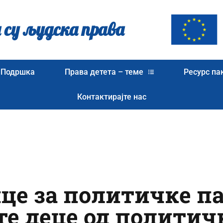
 су људска права
Подршка
Права детета – теме
Ресурс па
Контактирајте нас
це за политичке па
е деце од политич