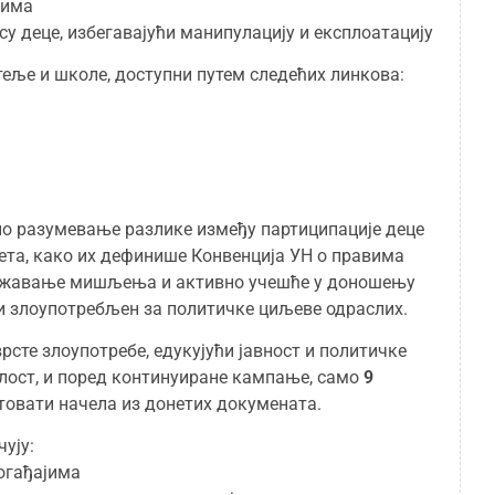
тима
су деце, избегавајући манипулацију и експлоатацију
теље и школе, доступни путем следећих линкова:
но разумевање разлике између партиципације деце
тета, како их дефинише Конвенција УН о правима
ражавање мишљења и активно учешће у доношењу
и злоупотребљен за политичке циљеве одраслих.
рсте злоупотребе, едукујући јавност и политичке
лост, и поред континуиране кампање, само
9
товати начела из донетих докумената.
ују:
огађајима