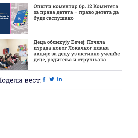
Општи коментар бр. 12 Комитета
за права детета – право детета да
буде саслушано
Деца обликују Бечеј: Почела
израда новог Локалног плана
акције за децу уз активно учешће
деце, родитеља и стручњака
Подели вест: