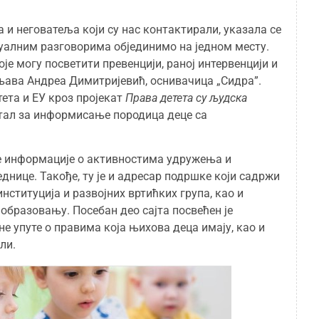
 и неговатеља који су нас контактирали, указала се
уалним разговорима објединимо на једном месту.
је могу посветити превенцији, раној интервенцији и
њава Андреа Димитријевић, оснивачица „Сидра”.
ета и ЕУ кроз пројекат
Права детета су људска
ртал за информисање породица деце са
вне информације о активностима удружења и
нице. Такође, ту је и адресар подршке који садржи
нституција и развојних вртићких група, као и
образовању. Посебан део сајта посвећен је
е упуте о правима која њихова деца имају, као и
ли.