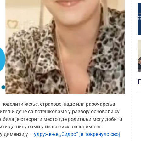
 поделити жеље, страхове, наде или разочарења.
дитељи деце са потешкоћама у развоју основали су
 била је створити место где родитељи могу добити
тити да нису сами у изазовима са којима се
ну димензију –
удружење „Сидро” је покренуло свој