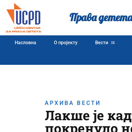
Права детета
Насловна
О пројекту
Вести
АРХИВА ВЕСТИ
Лакше је ка
покренуло н