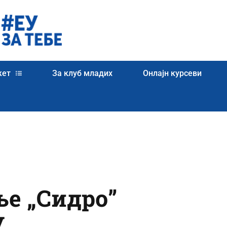
кет
За клуб младих
Онлајн курсеви
ње „Сидро”
у