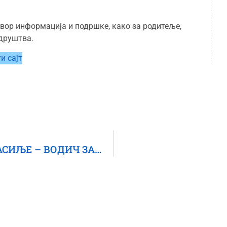
звор информација и подршке, како за родитеље,
 друштва.
и сајт
ПРИКАЗ КЊИГЕ – „ДИГИТАЛНО НАСИЉЕ – ВОДИЧ ЗА РАД СА ДЕЦОМ И МЛАДИМА“