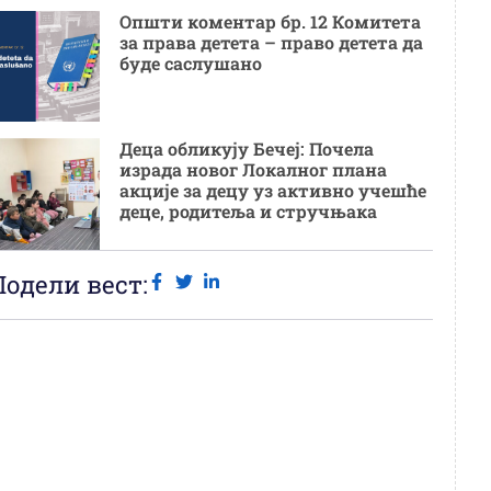
Општи коментар бр. 12 Комитета
за права детета – право детета да
буде саслушано
Деца обликују Бечеј: Почела
израда новог Локалног плана
акције за децу уз активно учешће
деце, родитеља и стручњака
Подели вест: