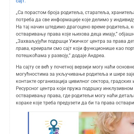
сајт.
„Са порастом броја родитеља, старатеља, хранитеља
потреба да све информације које делимо у индивид
На тај начин штедимо драгоцено време родитеља, ко
остваривању права које њихова деца имају,” објаш
„Захваљујући подршци Ужичког центра за права дет
права
, креирали смо сајт који функционише као по
потешкоћама у развоју,” додаје Андреа.
На сајту се већ у почетној верзији могу наћи осно
могућностима за укључивање родитеља и шире зајед
контакте организација цивилног сектора, градских и
Ресурсног центра који пружа подршку инклузивном 
остваривању права, где родитељи могу наћи детаљн
кораке које треба предузети да би та права оствари