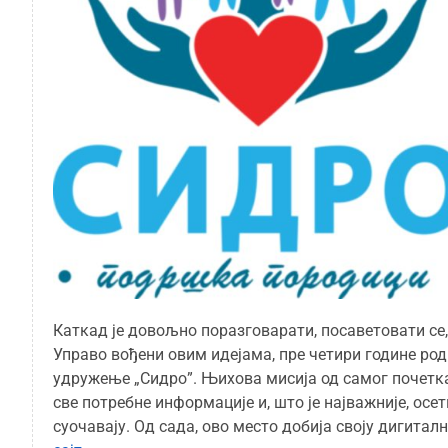
Каткад је довољно поразговарати, посаветовати се,
Управо вођени овим идејама, пре четири године ро
удружење „Сидро”. Њихова мисија од самог почетка
све потребне информације и, што је најважније, осе
суочавају. Од сада, ово место добија своју дигитал