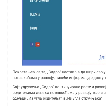
Покретањем сајта, „Сидро” наставља да шири своју
потешкоћама у развоју, чинећи информације доступн
Сајт удружења „Сидро” континуирано расте и разви
родитељима деце са потешкоћама у развоју, као и 
одељци „Из угла родитеља“ и „Из угла стручњака“.