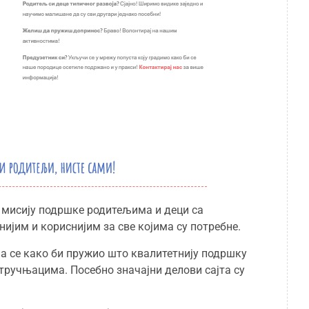
 мисију подршке родитељима и деци са
ијим и кориснијим за све којима су потребне.
ја се како би пружио што квалитетнију подршку
стручњацима. Посебно значајни делови сајта су