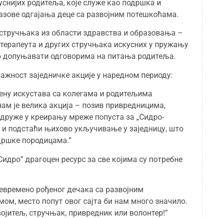
снијих родитеља, које служе као подршка и
азове одгајања деце са развојним потешкоћама.
 стручњака из области здравства и образовања –
отерапеута и других стручњака искусних у пружању
но допуњавати одговорима на питања родитеља.
важност заједничке акције у наредном периоду:
ену искустава са колегама и родитељима
нам је велика акција – позив привредницима,
друже у креирању мреже попуста за „Сидро-
 и подстаћи њихово укључивање у заједницу, што
дршке породицама.”
„Сидро” драгоцен ресурс за све којима су потребне
евремено рођеног дечака са развојним
м, место попут овог сајта би нам много значило.
војитељ, стручњак, привредник или волонтер!”