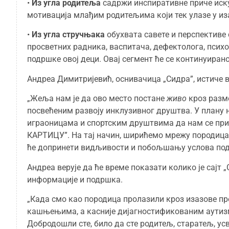
•
Из угла родитеља
садржи инспиративне приче иску
мотивација млађим родитељима који тек улазе у из
•
Из угла стручњака
обухвата савете и перспективе
просветних радника, васпитача, дефектолога, псих
подршке овој деци. Овај сегмент ће се континуира
Андреа Димитријевић, оснивачица „Сидра”, истиче 
„Жеља нам је да ово место постане
живо
кроз разм
посвећеним развоју инклузивног друштва. У плану 
играоницама и спортским друштвима да нам се при
КАРТИЦУ”. На тај начин, ширићемо мрежу породица
ће допринети видљивости и побољшању услова по
Андреа верује да ће време показати колико је сајт 
информације и подршка.
„Када смо као породица пролазили кроз изазове пр
кашњењима, а касније дијагностификованим аутизмо
Добродошли сте, било да сте родитељ, старатељ, ус