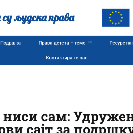
 су људска права
Подршка
Права детета – теме
Ресурс па
Контактирајте нас
д ниси сам: Удруже
ови сајт за подршк