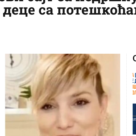
деце са потешкоћам